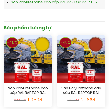
Sơn Polyurethane cao cấp RAL RAPTOP RAL 9016
Sản phẩm tương tự
-45%
-45%
Sơn Polyurethane cao
Sơn Polyurethane cao
cấp RAL RAPTOP RAL
cấp RAL RAPTOP RAL
1021
2002
1.959
₫
2.166
₫
3.563
₫
3.938
₫