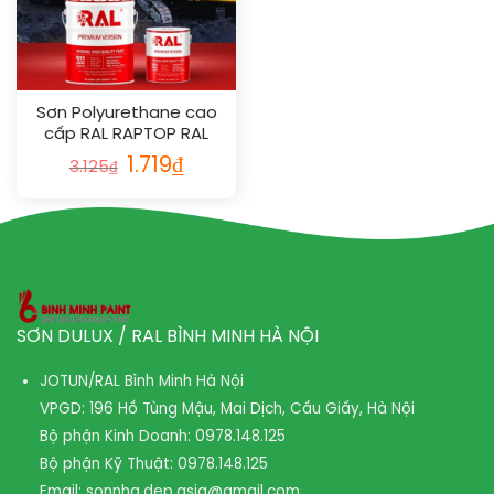
Sơn Polyurethane cao
cấp RAL RAPTOP RAL
1026
1.719
₫
3.125
₫
SƠN DULUX / RAL BÌNH MINH HÀ NỘI
JOTUN/RAL Bình Minh Hà Nội
VPGD: 196 Hồ Tùng Mậu, Mai Dịch, Cầu Giấy, Hà Nội
Bộ phận Kinh Doanh:
0978.148.125
Bộ phận Kỹ Thuật:
0978.148.125
Email:
sonnha.dep.asia@gmail.com