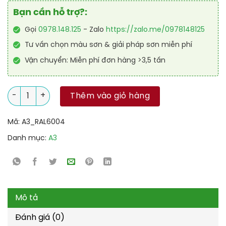
Bạn cần hỗ trợ?:
Gọi
0978.148.125
- Zalo
https://zalo.me/0978148125
Tư vấn chọn màu sơn & giải pháp sơn miễn phí
Vận chuyển: Miễn phí đơn hàng >3,5 tấn
Sơn Polyurethane cao cấp RAL RAPTOP RAL 6004 số lượng
Thêm vào giỏ hàng
Mã:
A3_RAL6004
Danh mục:
A3
Mô tả
Đánh giá (0)