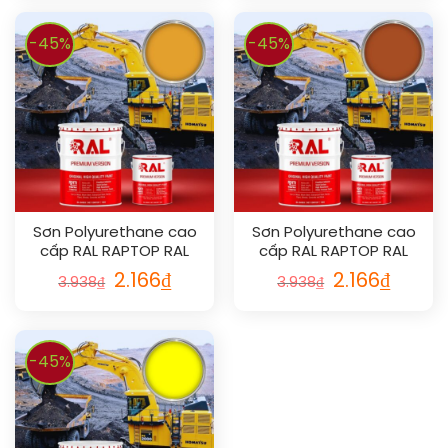
-45%
-45%
Sơn Polyurethane cao
Sơn Polyurethane cao
cấp RAL RAPTOP RAL
cấp RAL RAPTOP RAL
1033
2001
2.166
₫
2.166
₫
3.938
₫
3.938
₫
-45%