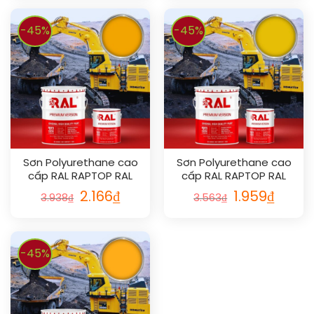
-45%
-45%
Sơn Polyurethane cao
Sơn Polyurethane cao
cấp RAL RAPTOP RAL
cấp RAL RAPTOP RAL
1028
1023
2.166
₫
1.959
₫
3.938
₫
3.563
₫
-45%