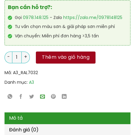
Bạn cần hỗ trợ?:
Gọi
0978.148.125
- Zalo
https://zalo.me/0978148125
Tư vấn chọn màu sơn & giải pháp sơn miễn phí
Vận chuyển: Miễn phí đơn hàng >3,5 tấn
Sơn Polyurethane cao cấp RAL RAPTOP RAL 7032 số lượng
Thêm vào giỏ hàng
Mã:
A3_RAL7032
Danh mục:
A3
Mô tả
Đánh giá (0)