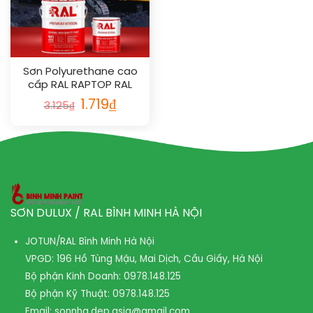
Sơn Polyurethane cao
cấp RAL RAPTOP RAL
2007
1.719
₫
3.125
₫
SƠN DULUX / RAL BÌNH MINH HÀ NỘI
JOTUN/RAL Bình Minh Hà Nội
VPGD: 196 Hồ Tùng Mậu, Mai Dịch, Cầu Giấy, Hà Nội
Bộ phận Kinh Doanh:
0978.148.125
Bộ phận Kỹ Thuật:
0978.148.125
Email:
sonnha.dep.asia@gmail.com