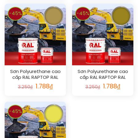
-45%
-45%
Sơn Polyurethane cao
Sơn Polyurethane cao
cấp RAL RAPTOP RAL
cấp RAL RAPTOP RAL
1024
1027
1.788
₫
1.788
₫
3.250
₫
3.250
₫
-45%