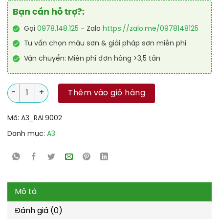
Bạn cần hỗ trợ?:
Gọi
0978.148.125
- Zalo
https://zalo.me/0978148125
Tư vấn chọn màu sơn & giải pháp sơn miễn phí
Vận chuyển: Miễn phí đơn hàng >3,5 tấn
Sơn Polyurethane cao cấp RAL RAPTOP RAL 9002 số lượng
Thêm vào giỏ hàng
Mã:
A3_RAL9002
Danh mục:
A3
Mô tả
Đánh giá (0)