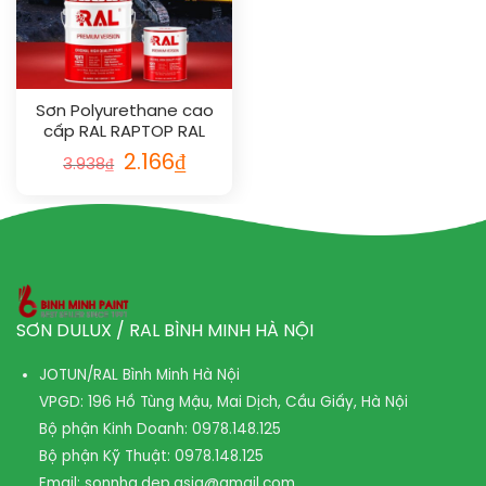
Sơn Polyurethane cao
cấp RAL RAPTOP RAL
1016
2.166
₫
3.938
₫
SƠN DULUX / RAL BÌNH MINH HÀ NỘI
JOTUN/RAL Bình Minh Hà Nội
VPGD: 196 Hồ Tùng Mậu, Mai Dịch, Cầu Giấy, Hà Nội
Bộ phận Kinh Doanh:
0978.148.125
Bộ phận Kỹ Thuật:
0978.148.125
Email:
sonnha.dep.asia@gmail.com