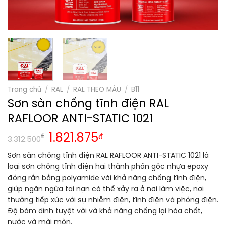
Trang chủ
/
RAL
/
RAL THEO MÀU
/
B11
Sơn sàn chống tĩnh điện RAL
RAFLOOR ANTI-STATIC 1021
₫
1.821.875
₫
3.312.500
Sơn sàn chống tĩnh điện RAL RAFLOOR ANTI-STATIC 1021 là
loại sơn chống tĩnh điện hai thành phần gốc nhựa epoxy
đóng rắn bằng polyamide với khả năng chống tĩnh điện,
giúp ngăn ngừa tai nạn có thể xảy ra ở nơi làm việc, nơi
thường tiếp xúc với sự nhiễm điện, tĩnh điện và phóng điện.
Độ bám dính tuyệt vời và khả năng chống lại hóa chất,
nước và mài mòn.