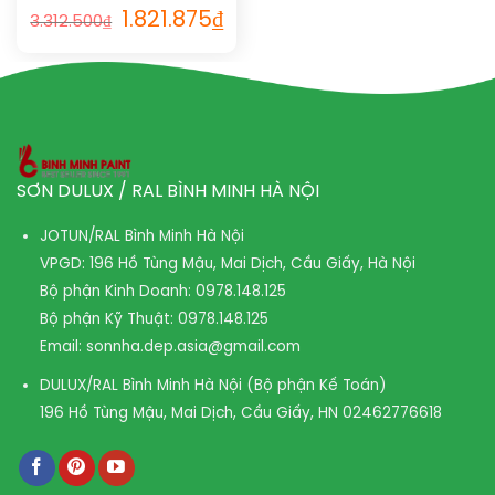
STATIC 1023
1.821.875
₫
3.312.500
₫
SƠN DULUX / RAL BÌNH MINH HÀ NỘI
JOTUN/RAL Bình Minh Hà Nội
VPGD: 196 Hồ Tùng Mậu, Mai Dịch, Cầu Giấy, Hà Nội
Bộ phận Kinh Doanh:
0978.148.125
Bộ phận Kỹ Thuật:
0978.148.125
Email:
sonnha.dep.asia@gmail.com
DULUX/RAL Bình Minh Hà Nội (Bộ phận Kế Toán)
196 Hồ Tùng Mậu, Mai Dịch, Cầu Giấy, HN
02462776618