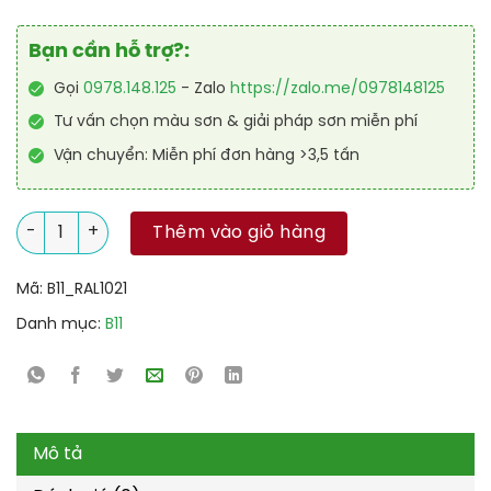
Bạn cần hỗ trợ?:
Gọi
0978.148.125
- Zalo
https://zalo.me/0978148125
Tư vấn chọn màu sơn & giải pháp sơn miễn phí
Vận chuyển: Miễn phí đơn hàng >3,5 tấn
Sơn sàn chống tĩnh điện RAL RAFLOOR ANTI-STATIC 1021 số lư
Thêm vào giỏ hàng
Mã:
B11_RAL1021
Danh mục:
B11
Mô tả