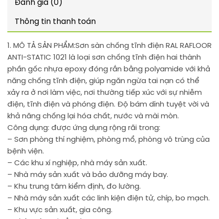
Đánh giá (0)
Thông tin thanh toán
1. MÔ TẢ SẢN PHẨM:
Sơn sàn chống tĩnh điện RAL RAFLOOR
ANTI-STATIC 1021 là loại sơn chống tĩnh điện hai thành
phần gốc nhựa epoxy đóng rắn bằng polyamide với khả
năng chống tĩnh điện, giúp ngăn ngừa tai nạn có thể
xảy ra ở nơi làm việc, nơi thường tiếp xúc với sự nhiễm
điện, tĩnh điện và phóng điện. Độ bám dính tuyệt vời và
khả năng chống lại hóa chất, nước và mài mòn.
Công dụng: được ứng dụng rộng rãi trong:
– Sơn phòng thí nghiệm, phòng mổ, phòng vô trùng của
bệnh viện.
– Các khu xí nghiệp, nhà máy sản xuất.
– Nhà máy sản xuất và bảo dưỡng máy bay.
– Khu trung tâm kiểm định, đo lường.
– Nhà máy sản xuất các linh kiện điện tử, chíp, bo mạch.
– Khu vực sản xuất, gia công.