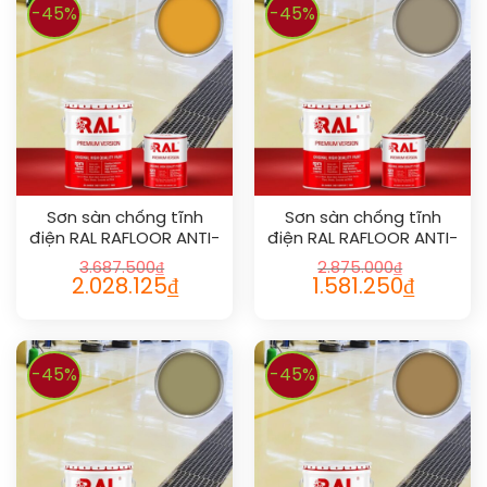
-45%
-45%
Sơn sàn chống tĩnh
Sơn sàn chống tĩnh
điện RAL RAFLOOR ANTI-
điện RAL RAFLOOR ANTI-
STATIC 1033
STATIC 1019
3.687.500
₫
2.875.000
₫
2.028.125
₫
1.581.250
₫
-45%
-45%