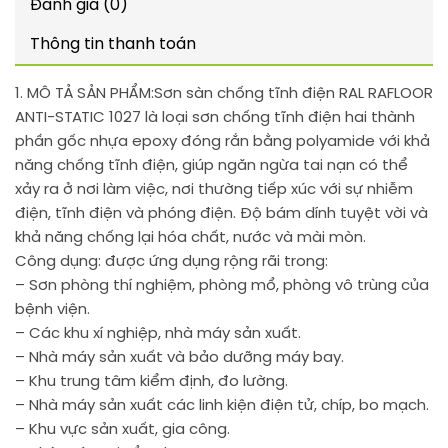
Đánh giá (0)
Thông tin thanh toán
1. MÔ TẢ SẢN PHẨM:
Sơn sàn chống tĩnh điện RAL RAFLOOR
ANTI-STATIC 1027 là loại sơn chống tĩnh điện hai thành
phần gốc nhựa epoxy đóng rắn bằng polyamide với khả
năng chống tĩnh điện, giúp ngăn ngừa tai nạn có thể
xảy ra ở nơi làm việc, nơi thường tiếp xúc với sự nhiễm
điện, tĩnh điện và phóng điện. Độ bám dính tuyệt vời và
khả năng chống lại hóa chất, nước và mài mòn.
Công dụng: được ứng dụng rộng rãi trong:
– Sơn phòng thí nghiệm, phòng mổ, phòng vô trùng của
bệnh viện.
– Các khu xí nghiệp, nhà máy sản xuất.
– Nhà máy sản xuất và bảo dưỡng máy bay.
– Khu trung tâm kiểm định, đo lường.
– Nhà máy sản xuất các linh kiện điện tử, chíp, bo mạch.
– Khu vực sản xuất, gia công.