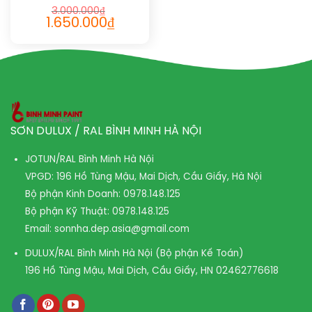
STATIC 1024
3.000.000
₫
1.650.000
₫
SƠN DULUX / RAL BÌNH MINH HÀ NỘI
JOTUN/RAL Bình Minh Hà Nội
VPGD: 196 Hồ Tùng Mậu, Mai Dịch, Cầu Giấy, Hà Nội
Bộ phận Kinh Doanh:
0978.148.125
Bộ phận Kỹ Thuật:
0978.148.125
Email:
sonnha.dep.asia@gmail.com
DULUX/RAL Bình Minh Hà Nội (Bộ phận Kế Toán)
196 Hồ Tùng Mậu, Mai Dịch, Cầu Giấy, HN
02462776618