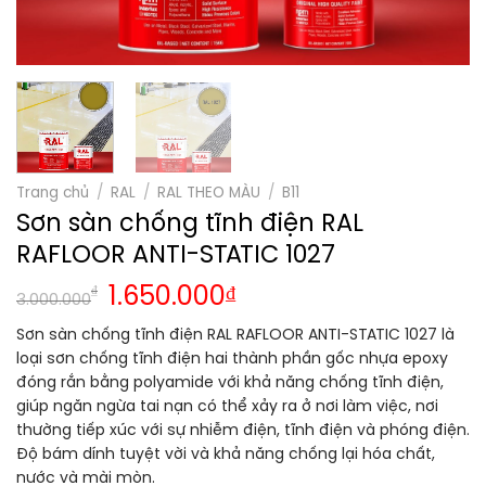
Trang chủ
/
RAL
/
RAL THEO MÀU
/
B11
Sơn sàn chống tĩnh điện RAL
RAFLOOR ANTI-STATIC 1027
₫
1.650.000
₫
3.000.000
Sơn sàn chống tĩnh điện RAL RAFLOOR ANTI-STATIC 1027 là
loại sơn chống tĩnh điện hai thành phần gốc nhựa epoxy
đóng rắn bằng polyamide với khả năng chống tĩnh điện,
giúp ngăn ngừa tai nạn có thể xảy ra ở nơi làm việc, nơi
thường tiếp xúc với sự nhiễm điện, tĩnh điện và phóng điện.
Độ bám dính tuyệt vời và khả năng chống lại hóa chất,
nước và mài mòn.