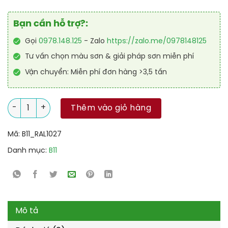
Bạn cần hỗ trợ?:
Gọi
0978.148.125
- Zalo
https://zalo.me/0978148125
Tư vấn chọn màu sơn & giải pháp sơn miễn phí
Vận chuyển: Miễn phí đơn hàng >3,5 tấn
Sơn sàn chống tĩnh điện RAL RAFLOOR ANTI-STATIC 1027 số l
Thêm vào giỏ hàng
Mã:
B11_RAL1027
Danh mục:
B11
Mô tả