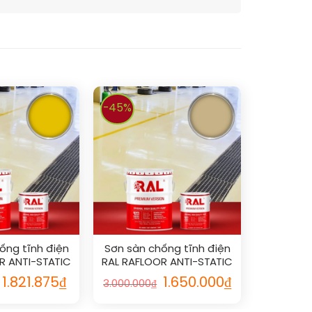
-45%
ống tĩnh điện
Sơn sàn chống tĩnh điện
R ANTI-STATIC
RAL RAFLOOR ANTI-STATIC
1021
1001
1.821.875
₫
1.650.000
₫
3.000.000
₫