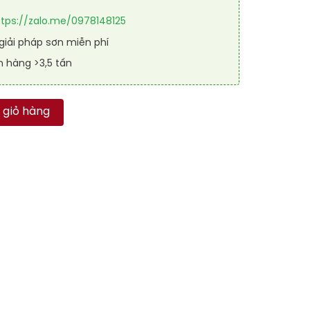
ttps://zalo.me/0978148125
iải pháp sơn miễn phí
n hàng >3,5 tấn
 RAFLOOR ANTI-STATIC 2005 số lượng
 giỏ hàng