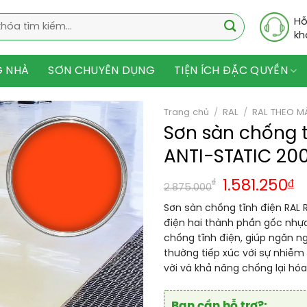
Hỗ
kh
G NHÀ
SƠN CHUYÊN DỤNG
TIỆN ÍCH ĐẶC QUYỀN
Trang chủ
/
RAL
/
RAL THEO M
Sơn sàn chống 
ANTI-STATIC 20
₫
1.581.250
₫
2.875.000
Sơn sàn chống tĩnh điện RAL 
điện hai thành phần gốc nhự
chống tĩnh điện, giúp ngăn ngừ
thường tiếp xúc với sự nhiễm
vời và khả năng chống lại hó
Bạn cần hỗ trợ?: