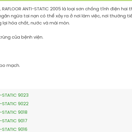
L RAFLOOR ANTI-STATIC 2005 là loại sơn chống tĩnh điện ha
găn ngừa tai nạn có thể xảy ra ở nơi làm việc, nơi thường ti
 lại hóa chất, nước và mài mòn.
rùng của bệnh viện.
, bo mạch.
I-STATIC 9023
I-STATIC 9022
-STATIC 9018
-STATIC 9017
-STATIC 9016