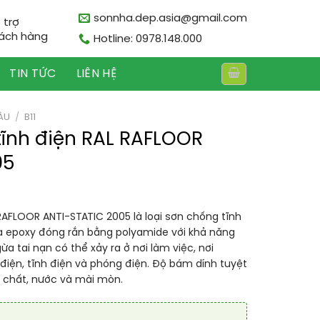
sonnha.dep.asia@gmail.com
 trợ
ách hàng
Hotline: 0978.148.000
TIN TỨC
LIÊN HỆ
ÀU
/
B11
tĩnh điện RAL RAFLOOR
05
RAFLOOR ANTI-STATIC 2005 là loại sơn chống tĩnh
a epoxy đóng rắn bằng polyamide với khả năng
a tai nạn có thể xảy ra ở nơi làm việc, nơi
 điện, tĩnh điện và phóng điện. Độ bám dính tuyệt
a chất, nước và mài mòn.