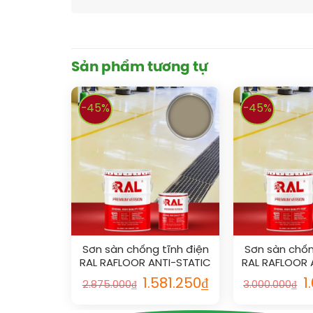
Sản phẩm tương tự
-45%
-45%
Sơn sàn chống tĩnh điện
Sơn sàn chốn
RAL RAFLOOR ANTI-STATIC
RAL RAFLOOR 
1019
101
1.581.250
₫
1
2.875.000
₫
3.000.000
₫