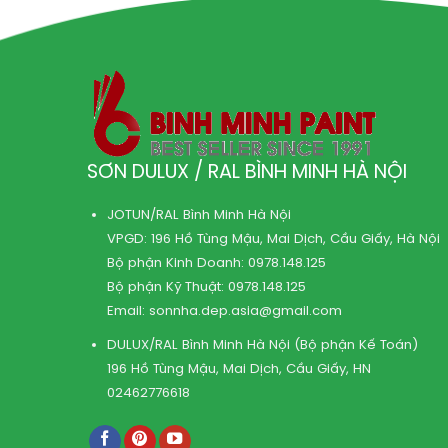
SƠN DULUX / RAL BÌNH MINH HÀ NỘI
JOTUN/RAL Bình Minh Hà Nội
VPGD: 196 Hồ Tùng Mậu, Mai Dịch, Cầu Giấy, Hà Nội
Bộ phận Kinh Doanh:
0978.148.125
Bộ phận Kỹ Thuật:
0978.148.125
Email:
sonnha.dep.asia@gmail.com
DULUX/RAL Bình Minh Hà Nội (Bộ phận Kế Toán)
196 Hồ Tùng Mậu, Mai Dịch, Cầu Giấy, HN
02462776618