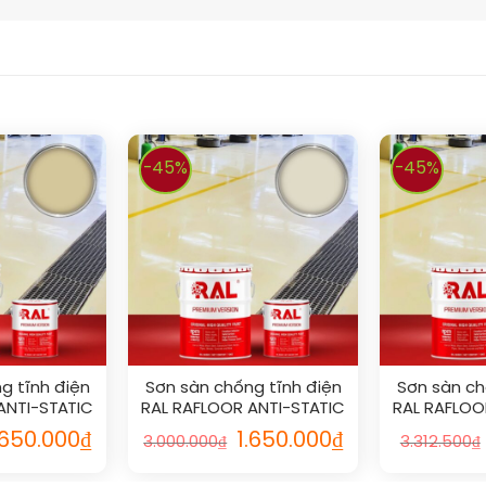
-45%
-45%
g tĩnh điện
Sơn sàn chống tĩnh điện
Sơn sàn ch
ANTI-STATIC
RAL RAFLOOR ANTI-STATIC
RAL RAFLOO
4
1013
.650.000
₫
1.650.000
₫
3.000.000
₫
3.312.500
₫