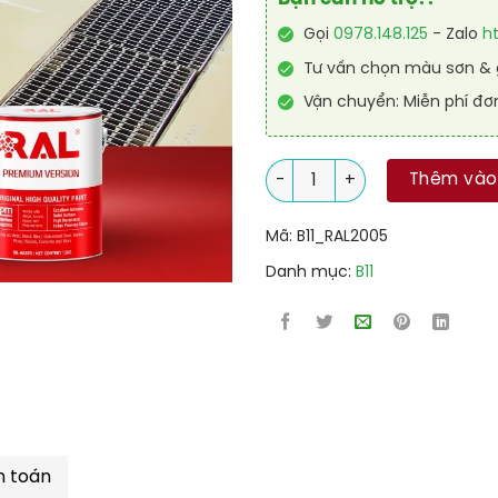
Gọi
0978.148.125
- Zalo
h
Tư vấn chọn màu sơn & g
Vận chuyển: Miễn phí đơ
Sơn sàn chống tĩnh điện RAL
Thêm vào
Mã:
B11_RAL2005
Danh mục:
B11
h toán