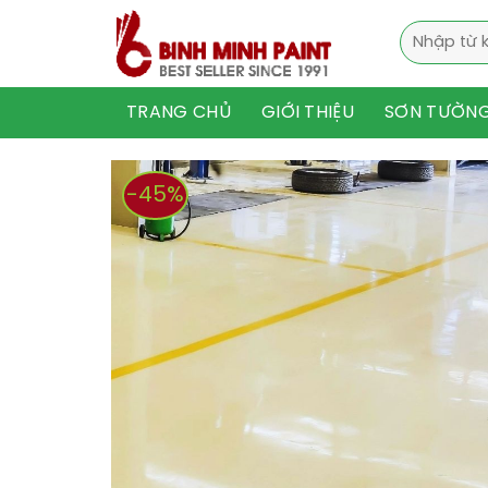
Skip
Tìm
to
kiếm:
content
TRANG CHỦ
GIỚI THIỆU
SƠN TƯỜN
-45%