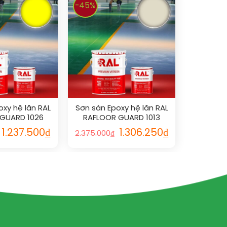
-45%
oxy hệ lăn RAL
Sơn sàn Epoxy hệ lăn RAL
GUARD 1026
RAFLOOR GUARD 1013
1.237.500
₫
1.306.250
₫
2.375.000
₫