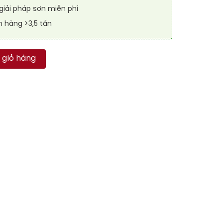
iải pháp sơn miễn phí
n hàng >3,5 tấn
FLOOR GUARD 1004 số lượng
 giỏ hàng