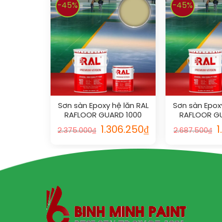
-45%
-45%
Sơn sàn Epoxy hệ lăn RAL
Sơn sàn Epoxy
RAFLOOR GUARD 1000
RAFLOOR G
1.306.250
₫
1
2.375.000
₫
2.687.500
₫