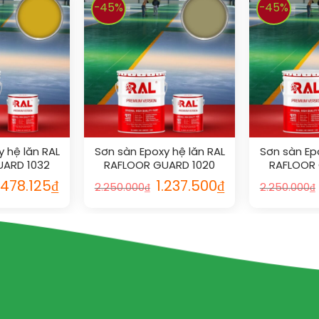
-45%
-45%
 hệ lăn RAL
Sơn sàn Epoxy hệ lăn RAL
Sơn sàn Ep
UARD 1032
RAFLOOR GUARD 1020
RAFLOOR 
.478.125
₫
1.237.500
₫
2.250.000
₫
2.250.000
₫