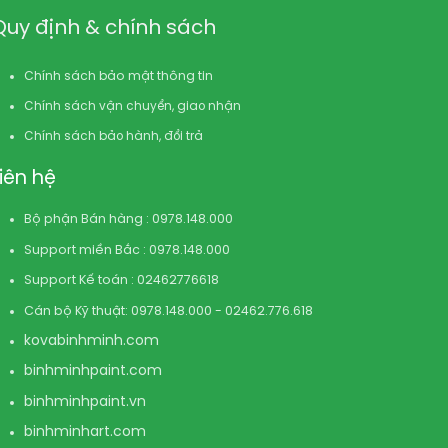
Quy định & chính sách
Chính sách bảo mật thông tin
Chính sách vận chuyển, giao nhận
Chính sách bảo hành, đổi trả
Liên hệ
Bộ phận Bán hàng : 0978.148.000
Support miền Bắc : 0978.148.000
Support Kế toán : 02462776618
Cán bộ Kỹ thuật: 0978.148.000 - 02462.776.618
kovabinhminh.com
binhminhpaint.com
binhminhpaint.vn
binhminhart.com