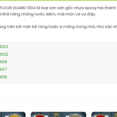
AFLOOR GUARD 1004 là loại sơn sàn gốc nhựa epoxy hai thàn
à khả năng chống nước, kiềm, mài mòn và va đập.
g trên bề mặt bê tông hoặc xi măng trong nhà, như sàn nh
9023
9022
9018
9017
9016