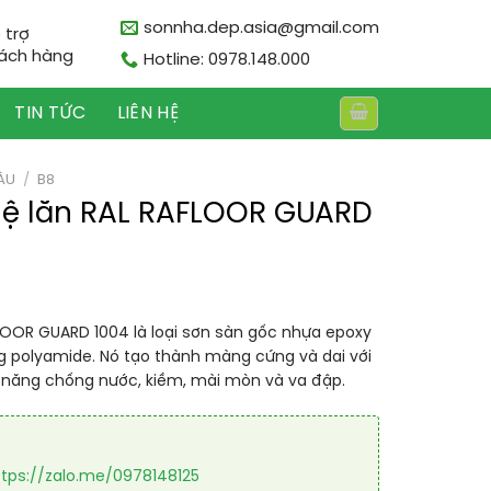
sonnha.dep.asia@gmail.com
 trợ
ách hàng
Hotline: 0978.148.000
TIN TỨC
LIÊN HỆ
ÀU
/
B8
hệ lăn RAL RAFLOOR GUARD
LOOR GUARD 1004 là loại sơn sàn gốc nhựa epoxy
g polyamide. Nó tạo thành màng cứng và dai với
ả năng chống nước, kiềm, mài mòn và va đập.
ttps://zalo.me/0978148125