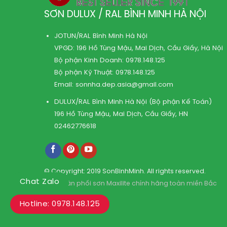
SƠN DULUX / RAL BÌNH MINH HÀ NỘI
JOTUN/RAL Bình Minh Hà Nội
VPGD: 196 Hồ Tùng Mậu, Mai Dịch, Cầu Giấy, Hà Nội
Bộ phận Kinh Doanh:
0978.148.125
Bộ phận Kỹ Thuật:
0978.148.125
Email:
sonnha.dep.asia@gmail.com
DULUX/RAL Bình Minh Hà Nội (Bộ phận Kế Toán)
196 Hồ Tùng Mậu, Mai Dịch, Cầu Giấy, HN
02462776618
© Copyright: 2019 SonBinhMinh. All rights reserved.
Chat Zalo
Kho phân phối sơn Maxilite chính hãng toàn miền Bắc
Hotline: 0978.148.125