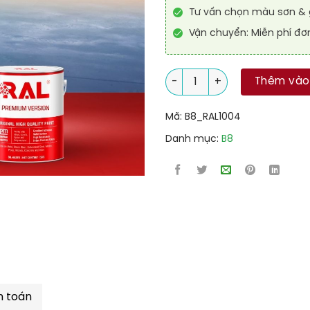
Tư vấn chọn màu sơn & g
Vận chuyển: Miễn phí đơ
Sơn sàn Epoxy hệ lăn RAL RA
Thêm vào
Mã:
B8_RAL1004
Danh mục:
B8
h toán