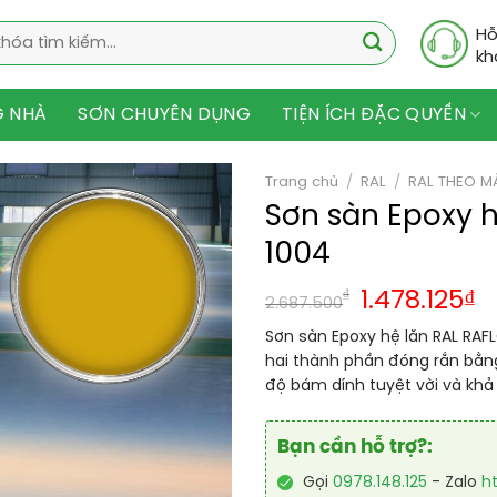
Hỗ
kh
G NHÀ
SƠN CHUYÊN DỤNG
TIỆN ÍCH ĐẶC QUYỀN
Trang chủ
/
RAL
/
RAL THEO M
Sơn sàn Epoxy 
1004
₫
1.478.125
₫
2.687.500
Sơn sàn Epoxy hệ lăn RAL RAF
hai thành phần đóng rắn bằn
độ bám dính tuyệt vời và kh
Bạn cần hỗ trợ?:
Gọi
0978.148.125
- Zalo
h