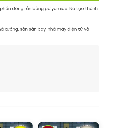
h phần đóng rắn bằng polyamide. Nó tạo thành
à xưởng, sàn sân bay, nhà máy điện tử và