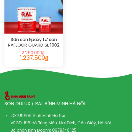
Sơn sàn Epoxy tự san
RAFLOOR GUARD SL 1002
2.250.000
₫
1.237.500
₫
SƠN DULUX / RAL BÌNH MINH HÀ NỘI
JOTUN/RAL Bình Minh Hà Nội
VPGD: 196 Hồ Tùng Mậu, Mai Dịch, Cầu Giấy, Hà Nội
Bộ phận Kinh Doanh:
0978.148.125