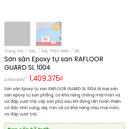
Trang chủ
/
RAL
/
RAL THEO MÀU
/
B5
Sơn sàn Epoxy tự san RAFLOOR
GUARD SL 1004
₫
1.409.375
₫
2.562.500
Sơn sàn Epoxy tự san RAFLOOR GUARD SL 1004 là loại sơn
sàn epoxy tự san phẳng, có khả năng chống mài mòn và
va đập vượt trội. Lớp sơn phủ sau khi đóng rắn hoàn thiện
có đặc tính cứng, dai, mịn và có khả năng chịu mài mòn,
va đập vượt trội.