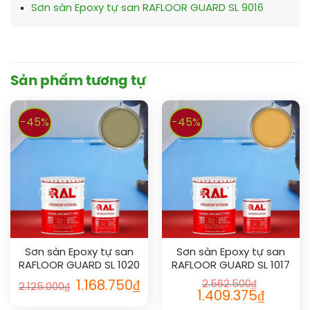
Sơn sàn Epoxy tự san RAFLOOR GUARD SL 9016
Sản phẩm tương tự
-45%
-45%
Sơn sàn Epoxy tự san
Sơn sàn Epoxy tự san
RAFLOOR GUARD SL 1020
RAFLOOR GUARD SL 1017
1.168.750
₫
2.562.500
₫
2.125.000
₫
1.409.375
₫