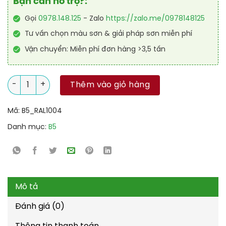
Bạn cần hỗ trợ?:
Gọi
0978.148.125
- Zalo
https://zalo.me/0978148125
Tư vấn chọn màu sơn & giải pháp sơn miễn phí
Vận chuyển: Miễn phí đơn hàng >3,5 tấn
Sơn sàn Epoxy tự san RAFLOOR GUARD SL 1004 số lượng
Thêm vào giỏ hàng
Mã:
B5_RAL1004
Danh mục:
B5
Mô tả
Đánh giá (0)