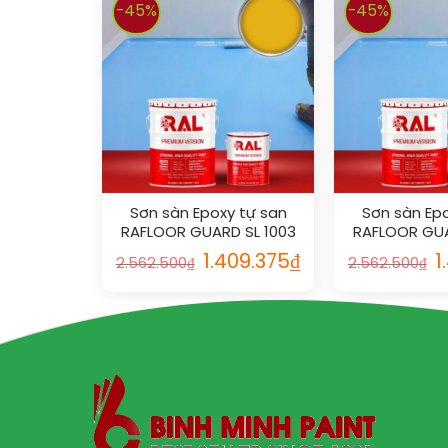
-45%
-45%
Sơn sàn Epoxy tự san
Sơn sàn Epo
RAFLOOR GUARD SL 1003
RAFLOOR GUA
1.409.375
₫
1
2.562.500
₫
2.562.500
₫