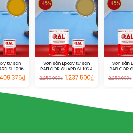
-45%
-45%
xy tự san
Sơn sàn Epoxy tự san
Sơn sàn 
RD SL 1006
RAFLOOR GUARD SL 1024
RAFLOOR G
.409.375
₫
1.237.500
₫
2.250.000
₫
2.250.000
₫