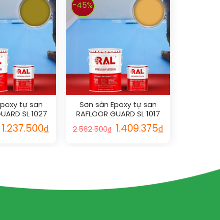
-45%
Epoxy tự san
Sơn sàn Epoxy tự san
UARD SL 1027
RAFLOOR GUARD SL 1017
1.237.500
₫
1.409.375
₫
2.562.500
₫