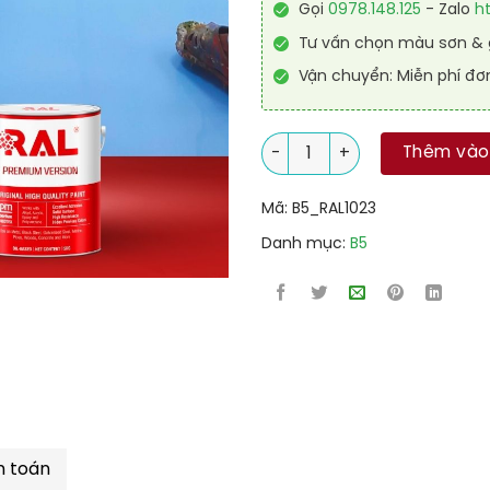
Gọi
0978.148.125
- Zalo
h
Tư vấn chọn màu sơn & g
Vận chuyển: Miễn phí đơ
Sơn sàn Epoxy tự san RAFLOO
Thêm vào
Mã:
B5_RAL1023
Danh mục:
B5
h toán