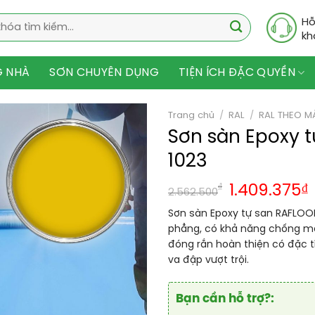
Hỗ
kh
G NHÀ
SƠN CHUYÊN DỤNG
TIỆN ÍCH ĐẶC QUYỀN
Trang chủ
/
RAL
/
RAL THEO M
Sơn sàn Epoxy 
1023
₫
1.409.375
₫
2.562.500
Sơn sàn Epoxy tự san RAFLOOR
phẳng, có khả năng chống mài
đóng rắn hoàn thiện có đặc t
va đập vượt trội.
Bạn cần hỗ trợ?: