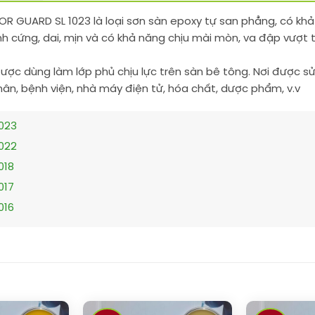
OR GUARD SL 1023 là loại sơn sàn epoxy tự san phẳng, có kh
h cứng, dai, mịn và có khả năng chịu mài mòn, va đập vượt tr
ợc dùng làm lớp phủ chịu lực trên sàn bê tông. Nơi được s
ân, bệnh viện, nhà máy điện tử, hóa chất, dược phẩm, v.v
023
022
018
017
016