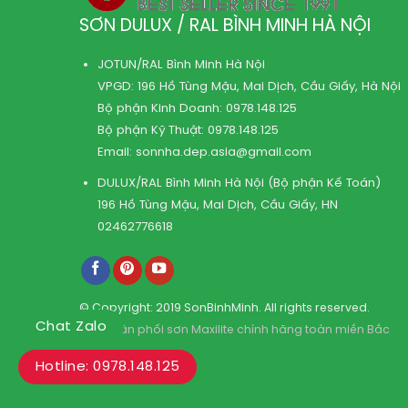
SƠN DULUX / RAL BÌNH MINH HÀ NỘI
JOTUN/RAL Bình Minh Hà Nội
VPGD: 196 Hồ Tùng Mậu, Mai Dịch, Cầu Giấy, Hà Nội
Bộ phận Kinh Doanh:
0978.148.125
Bộ phận Kỹ Thuật:
0978.148.125
Email:
sonnha.dep.asia@gmail.com
DULUX/RAL Bình Minh Hà Nội (Bộ phận Kế Toán)
196 Hồ Tùng Mậu, Mai Dịch, Cầu Giấy, HN
02462776618
© Copyright: 2019 SonBinhMinh. All rights reserved.
Chat Zalo
Kho phân phối sơn Maxilite chính hãng toàn miền Bắc
Hotline: 0978.148.125