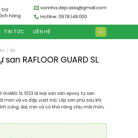
sonnha.dep.asia@gmail.com
 trợ
ách hàng
Hotline: 0978.148.000
TIN TỨC
LIÊN HỆ
ÀU
/
B5
tự san RAFLOOR GUARD SL
 GUARD SL 1023 là loại sơn sàn epoxy tự san
 mòn và va đập vượt trội. Lớp sơn phủ sau khi
ính cứng, dai, mịn và có khả năng chịu mài mòn,