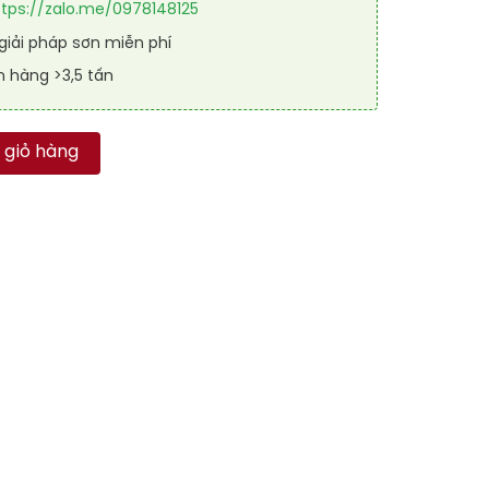
ttps://zalo.me/0978148125
iải pháp sơn miễn phí
n hàng >3,5 tấn
R GUARD SL 1023 số lượng
 giỏ hàng