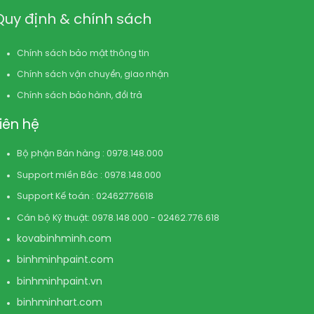
Quy định & chính sách
Chính sách bảo mật thông tin
Chính sách vận chuyển, giao nhận
Chính sách bảo hành, đổi trả
Liên hệ
Bộ phận Bán hàng : 0978.148.000
Support miền Bắc : 0978.148.000
Support Kế toán : 02462776618
Cán bộ Kỹ thuật: 0978.148.000 - 02462.776.618
kovabinhminh.com
binhminhpaint.com
binhminhpaint.vn
binhminhart.com