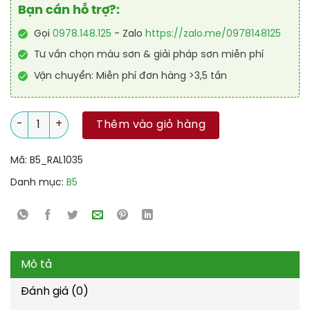
Bạn cần hỗ trợ?:
Gọi
0978.148.125
- Zalo
https://zalo.me/0978148125
Tư vấn chọn màu sơn & giải pháp sơn miễn phí
Vận chuyển: Miễn phí đơn hàng >3,5 tấn
Sơn sàn Epoxy tự san RAFLOOR GUARD SL 1035 số lượng
Thêm vào giỏ hàng
Mã:
B5_RAL1035
Danh mục:
B5
Mô tả
Đánh giá (0)