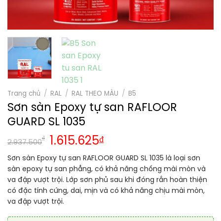
Trang chủ
/
RAL
/
RAL THEO MÀU
/
B5
Sơn sàn Epoxy tự san RAFLOOR
GUARD SL 1035
₫
1.615.625
₫
2.937.500
Sơn sàn Epoxy tự san RAFLOOR GUARD SL 1035 là loại sơn
sàn epoxy tự san phẳng, có khả năng chống mài mòn và
va đập vượt trội. Lớp sơn phủ sau khi đóng rắn hoàn thiện
có đặc tính cứng, dai, mịn và có khả năng chịu mài mòn,
va đập vượt trội.