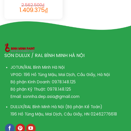
2.562.500
₫
1.409.375
₫
SƠN DULUX / RAL BÌNH MINH HÀ NỘI
JOTUN/RAL Bình Minh Hà Nội
VPGD: 196 Hồ Tùng Mậu, Mai Dịch, Cầu Giấy, Hà Nội
Bộ phận Kinh Doanh:
0978.148.125
Bộ phận Kỹ Thuật:
0978.148.125
Email:
sonnha.dep.asia@gmail.com
DULUX/RAL Bình Minh Hà Nội (Bộ phận Kế Toán)
196 Hồ Tùng Mậu, Mai Dịch, Cầu Giấy, HN
02462776618