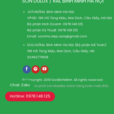
SƠN DULUX / RAL BÌNH MINH HÀ NỘI
JOTUN/RAL Bình Minh Hà Nội
VPGD: 196 Hồ Tùng Mậu, Mai Dịch, Cầu Giấy, Hà Nội
Bộ phận Kinh Doanh:
0978.148.125
Bộ phận Kỹ Thuật:
0978.148.125
Email:
sonnha.dep.asia@gmail.com
DULUX/RAL Bình Minh Hà Nội (Bộ phận Kế Toán)
196 Hồ Tùng Mậu, Mai Dịch, Cầu Giấy, HN
02462776618
© Copyright: 2019 SonBinhMinh. All rights reserved.
Chat Zalo
Kho phân phối sơn Maxilite chính hãng toàn miền Bắc
Hotline: 0978.148.125