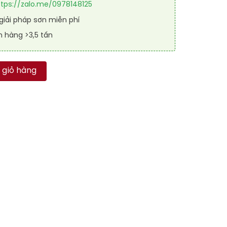
ttps://zalo.me/0978148125
iải pháp sơn miễn phí
n hàng >3,5 tấn
san RAL GARAGE GUARD SL 1003 số lượng
 giỏ hàng