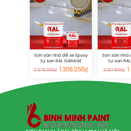
Sơn sàn nhà để xe Epoxy
Sơn sàn nhà 
tự san RAL GARAGE
tự san RA
GUARD SL 1019
GUARD S
1.306.250
₫
1
2.375.000
₫
3.187.500
₫