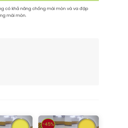
hẳng có khả năng chống mài mòn và va đập
hống mài mòn.
-45%