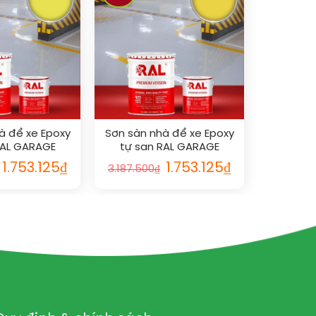
à để xe Epoxy
Sơn sàn nhà để xe Epoxy
RAL GARAGE
tự san RAL GARAGE
 SL 1016
GUARD SL 1018
1.753.125
₫
1.753.125
₫
3.187.500
₫