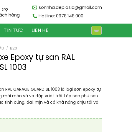
sonnha.dep.asia@gmail.com
 trợ
ách hàng
Hotline: 0978.148.000
TIN TỨC
LIÊN HỆ
ÀU
/
B20
xe Epoxy tự san RAL
SL 1003
an RAL GARAGE GUARD SL 1003 là loại sơn epoxy tự
 mài mòn và va đập vượt trội. Lớp sơn phủ sau
c tính cứng, dai, mịn và có khả năng chịu tải và