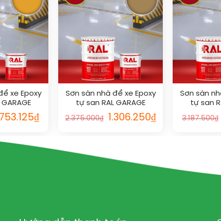
để xe Epoxy
Sơn sàn nhà để xe Epoxy
Sơn sàn nh
L GARAGE
tự san RAL GARAGE
tự san 
L 1033
GUARD SL 1011
GUARD
.753.125
₫
1.306.250
₫
2.375.000
₫
3.187.500
₫