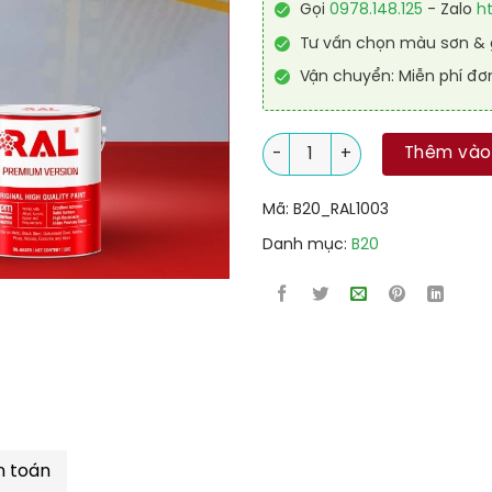
Gọi
0978.148.125
- Zalo
h
Tư vấn chọn màu sơn & g
Vận chuyển: Miễn phí đơ
Sơn sàn nhà để xe Epoxy tự 
Thêm vào
Mã:
B20_RAL1003
Danh mục:
B20
h toán