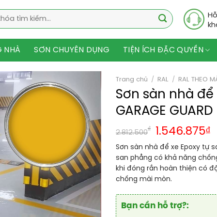
Hỗ
kh
G NHÀ
SƠN CHUYÊN DỤNG
TIỆN ÍCH ĐẶC QUYỀN
Trang chủ
/
RAL
/
RAL THEO M
Sơn sàn nhà để 
GARAGE GUARD 
₫
1.546.875
₫
2.812.500
Sơn sàn nhà để xe Epoxy tự s
san phẳng có khả năng chống
khi đóng rắn hoàn thiện có đặ
chống mài mòn.
Bạn cần hỗ trợ?: