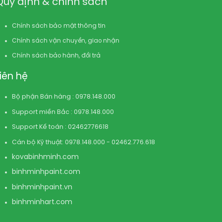
Quy định & chính sách
Chính sách bảo mật thông tin
Chính sách vận chuyển, giao nhận
Chính sách bảo hành, đổi trả
Liên hệ
Bộ phận Bán hàng : 0978.148.000
Support miền Bắc : 0978.148.000
Support Kế toán : 02462776618
Cán bộ Kỹ thuật: 0978.148.000 - 02462.776.618
kovabinhminh.com
binhminhpaint.com
binhminhpaint.vn
binhminhart.com