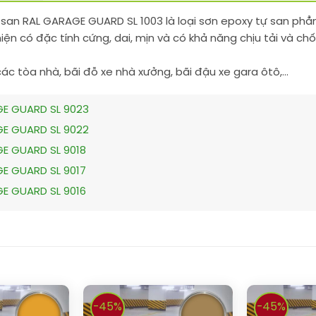
 san RAL GARAGE GUARD SL 1003 là loại sơn epoxy tự san p
hiện có đặc tính cứng, dai, mịn và có khả năng chịu tải và c
ác tòa nhà, bãi đỗ xe nhà xưởng, bãi đậu xe gara ôtô,…
GE GUARD SL 9023
GE GUARD SL 9022
GE GUARD SL 9018
GE GUARD SL 9017
GE GUARD SL 9016
-45%
-45%