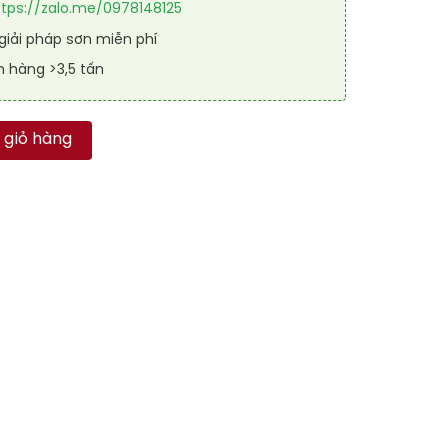
ttps://zalo.me/0978148125
iải pháp sơn miễn phí
n hàng >3,5 tấn
 hệ lăn RAL GARAGE SHIELD 1003 số lượng
 giỏ hàng