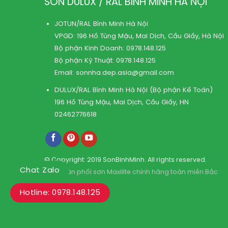
SƠN DULUX / RAL BÌNH MINH HÀ NỘI
JOTUN/RAL Bình Minh Hà Nội
VPGD: 196 Hồ Tùng Mậu, Mai Dịch, Cầu Giấy, Hà Nội
Bộ phận Kinh Doanh:
0978.148.125
Bộ phận Kỹ Thuật:
0978.148.125
Email:
sonnha.dep.asia@gmail.com
DULUX/RAL Bình Minh Hà Nội (Bộ phận Kế Toán)
196 Hồ Tùng Mậu, Mai Dịch, Cầu Giấy, HN
02462776618
© Copyright: 2019 SonBinhMinh. All rights reserved.
Chat Zalo
Kho phân phối sơn Maxilite chính hãng toàn miền Bắc
Hotline: 0978.148.125