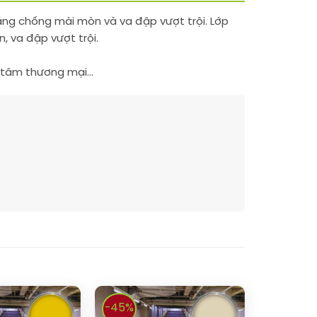
ăng chống mài mòn và va đập vượt trội. Lớp
, va đập vượt trội.
ng tâm thương mại…
-45%