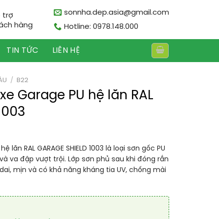
sonnha.dep.asia@gmail.com
 trợ
ách hàng
Hotline: 0978.148.000
TIN TỨC
LIÊN HỆ
ÀU
/
B22
xe Garage PU hệ lăn RAL
1003
ệ lăn RAL GARAGE SHIELD 1003 là loại sơn gốc PU
 va đập vượt trội. Lớp sơn phủ sau khi đóng rắn
 dai, mịn và có khả năng kháng tia UV, chống mài