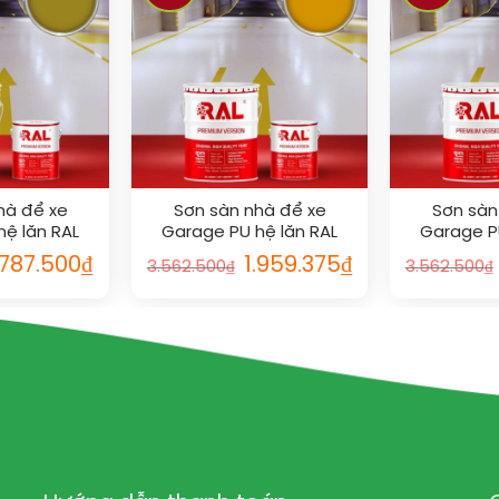
hà để xe
Sơn sàn nhà để xe
Sơn sàn
ệ lăn RAL
Garage PU hệ lăn RAL
Garage P
IELD 1027
GARAGE SHIELD 1007
GARAGE 
.787.500
₫
1.959.375
₫
3.562.500
₫
3.562.500
₫