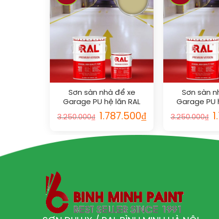
Sơn sàn nhà để xe
Sơn sàn n
Garage PU hệ lăn RAL
Garage PU h
GARAGE SHIELD 1000
GARAGE SH
1.787.500
₫
1
3.250.000
₫
3.250.000
₫