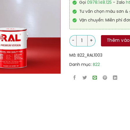
Gọi
0978.148.125
- Zalo
h
Tư vấn chọn màu sơn & g
Vận chuyển: Miễn phí đơ
Sơn sàn nhà để xe Garage PU
Thêm vào
Mã:
B22_RAL1003
Danh mục:
B22