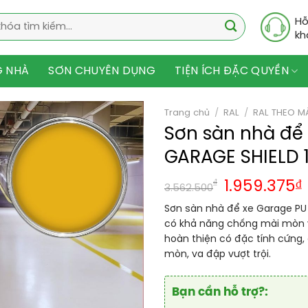
Hỗ
kh
G NHÀ
SƠN CHUYÊN DỤNG
TIỆN ÍCH ĐẶC QUYỀN
Trang chủ
/
RAL
/
RAL THEO M
Sơn sàn nhà để 
GARAGE SHIELD 
₫
1.959.375
₫
3.562.500
Sơn sàn nhà để xe Garage PU h
có khả năng chống mài mòn và
hoàn thiện có đặc tính cứng,
mòn, va đập vượt trội.
Bạn cần hỗ trợ?: