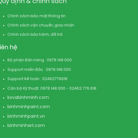
Quy định & chính sách
Chính sách bảo mật thông tin
Chính sách vận chuyển, giao nhận
Chính sách bảo hành, đổi trả
Liên hệ
Bộ phận Bán hàng : 0978.148.000
Support miền Bắc : 0978.148.000
Support Kế toán : 02462776618
Cán bộ Kỹ thuật: 0978.148.000 - 02462.776.618
kovabinhminh.com
binhminhpaint.com
binhminhpaint.vn
binhminhart.com