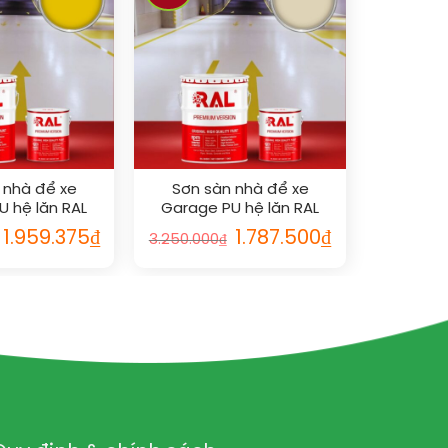
 nhà để xe
Sơn sàn nhà để xe
U hệ lăn RAL
Garage PU hệ lăn RAL
SHIELD 1021
GARAGE SHIELD 1015
1.959.375
₫
1.787.500
₫
3.250.000
₫