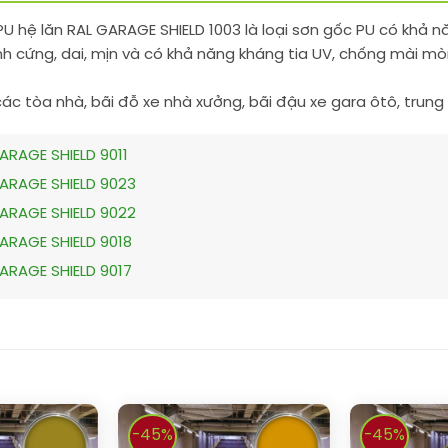
U hệ lăn RAL GARAGE SHIELD 1003 là loại sơn gốc PU có khả n
nh cứng, dai, mịn và có khả năng kháng tia UV, chống mài mòn
các tòa nhà, bãi đỗ xe nhà xưởng, bãi đậu xe gara ôtô, tru
ARAGE SHIELD 9011
GARAGE SHIELD 9023
GARAGE SHIELD 9022
ARAGE SHIELD 9018
ARAGE SHIELD 9017
-45%
-45%