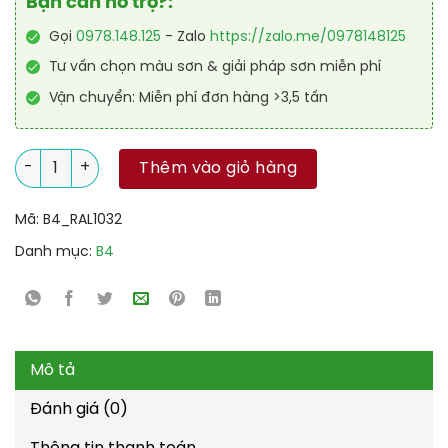
Bạn cần hỗ trợ?:
Gọi
0978.148.125
- Zalo
https://zalo.me/0978148125
Tư vấn chọn màu sơn & giải pháp sơn miễn phí
Vận chuyển: Miễn phí đơn hàng >3,5 tấn
Sơn sàn Polyurethane tự san RAL RAFLOOR SHIELD SL 1032 số 
Thêm vào giỏ hàng
Mã:
B4_RAL1032
Danh mục:
B4
Mô tả
Đánh giá (0)