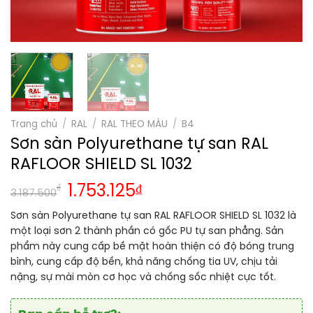
Trang chủ
/
RAL
/
RAL THEO MÀU
/
B4
Sơn sàn Polyurethane tự san RAL
RAFLOOR SHIELD SL 1032
₫
1.753.125
₫
3.187.500
Sơn sàn Polyurethane tự san RAL RAFLOOR SHIELD SL 1032 là
một loại sơn 2 thành phần có gốc PU tự san phẳng. Sản
phẩm này cung cấp bề mặt hoàn thiện có độ bóng trung
bình, cung cấp độ bền, khả năng chống tia UV, chịu tải
nặng, sự mài mòn cơ học và chống sốc nhiệt cực tốt.