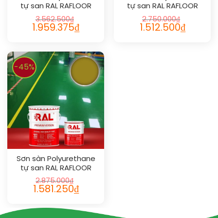
tự san RAL RAFLOOR
tự san RAL RAFLOOR
SHIELD SL 2003
SHIELD SL 1011
3.562.500
₫
2.750.000
₫
1.959.375
₫
1.512.500
₫
-45%
Sơn sàn Polyurethane
tự san RAL RAFLOOR
SHIELD SL 1027
2.875.000
₫
1.581.250
₫