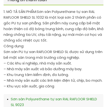
Thông tin thanh toán
1. MÔ TẢ SẢN PHẨM:
Sơn sàn Polyurethane tự san RAL
RAFLOOR SHIELD SL 1032 là một loại sơn 2 thành phần có
gốc PU tự san phẳng. Sản phẩm này cung cấp bề mặt
hoàn thiện có độ bóng trung bình, cung cấp độ bền, khả
năng chống tia UV, chịu tải nặng, sự mài mòn cơ học và
chống sốc nhiệt cực tốt.
Công dụng:
Sơn sàn PU tự san RAFLOOR SHIELD SL được sử dụng trên
bề mặt sàn trong môi trường công nghiệp.
– Các khu xí nghiệp, nhà máy sản xuất.
– Nhà máy sản xuất và bảo dưỡng máy bay.
– Khu trung tâm kiểm định, đo lường.
– Nhà máy sản xuất các linh kiện điện tử, chíp, bo mạch.
– Khu vực sản xuất, gia công
Sơn sàn Polyurethane tự san RAL RAFLOOR SHIELD
SL 9023