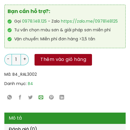
Bạn cần hỗ trợ?:
Gọi
0978.148.125
- Zalo
https://zalo.me/0978148125
Tư vấn chọn màu sơn & giải pháp sơn miễn phí
Vận chuyển: Miễn phí đơn hàng >3,5 tấn
Sơn sàn Polyurethane tự san RAL RAFLOOR SHIELD SL 3002 số
Thêm vào giỏ hàng
Mã:
B4_RAL3002
Danh mục:
B4
Mô tả
Đánh giá (0)