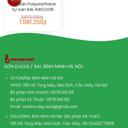
-45%
Sơn sàn Polyurethane
tự san RAL RAFLOOR
SHIELD SL 1015
2.875.000
₫
1.581.250
₫
SƠN DULUX / RAL BÌNH MINH HÀ NỘI
JOTUN/RAL Bình Minh Hà Nội
VPGD: 196 Hồ Tùng Mậu, Mai Dịch, Cầu Giấy, Hà Nội
Bộ phận Kinh Doanh:
0978.148.125
Bộ phận Kỹ Thuật:
0978.148.125
Email:
sonnha.dep.asia@gmail.com
DULUX/RAL Bình Minh Hà Nội (Bộ phận Kế Toán)
196 Hồ Tùng Mậu, Mai Dịch, Cầu Giấy, HN
02462776618