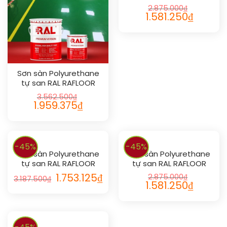
SHIELD SL 1024
2.875.000
₫
1.581.250
₫
Sơn sàn Polyurethane
tự san RAL RAFLOOR
SHIELD SL 1033
3.562.500
₫
1.959.375
₫
-45%
-45%
Sơn sàn Polyurethane
Sơn sàn Polyurethane
tự san RAL RAFLOOR
tự san RAL RAFLOOR
SHIELD SL 1023
SHIELD SL 1013
1.753.125
₫
2.875.000
₫
3.187.500
₫
1.581.250
₫