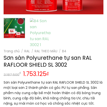
Trang chủ
/
RAL
/
RAL THEO MÀU
/
B4
Sơn sàn Polyurethane tự san RAL
RAFLOOR SHIELD SL 3002
₫
1.753.125
₫
3.187.500
Sơn sàn Polyurethane tự san RAL RAFLOOR SHIELD SL 3002 là
một loại sơn 2 thành phần có gốc PU tự san phẳng. Sản
phẩm này cung cấp bề mặt hoàn thiện có độ bóng trung
bình, cung cấp độ bền, khả năng chống tia UV, chịu tải
nặng, sự mài mòn cơ học và chống sốc nhiệt cực tốt.