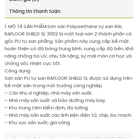
Thông tin thanh toán
1. MÔ TẢ SẢN PHẨM:
Sơn sàn Polyurethane tự san RAL
RAFLOOR SHIELD SL 3002 là một loại sơn 2 thành phần có
gốc PU tự san phẳng. Sản phẩm này cung cấp bề mặt
hoàn thiện có độ bóng trung bình, cung cấp độ bền, khả
năng chống tia UV, chịu tải nặng, sự mài mòn cơ học và
chống sốc nhiệt cực tốt.
Công dụng:
Sơn sàn PU tự san RAFLOOR SHIELD SL được sử dụng trên
bề mặt sàn trong môi trường công nghiệp.
– Các khu xí nghiệp, nhà máy sản xuất.
– Nhà máy sản xuất và bảo dưỡng máy bay.
– Khu trung tâm kiểm định, đo lường.
– Nhà máy sản xuất các linh kiện điện tử, chíp, bo mạch.
– Khu vực sản xuất, gia công