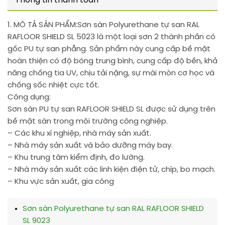
Thông tin thanh toán
1. MÔ TẢ SẢN PHẨM:
Sơn sàn Polyurethane tự san RAL
RAFLOOR SHIELD SL 5023 là một loại sơn 2 thành phần có
gốc PU tự san phẳng. Sản phẩm này cung cấp bề mặt
hoàn thiện có độ bóng trung bình, cung cấp độ bền, khả
năng chống tia UV, chịu tải nặng, sự mài mòn cơ học và
chống sốc nhiệt cực tốt.
Công dụng:
Sơn sàn PU tự san RAFLOOR SHIELD SL được sử dụng trên
bề mặt sàn trong môi trường công nghiệp.
– Các khu xí nghiệp, nhà máy sản xuất.
– Nhà máy sản xuất và bảo dưỡng máy bay.
– Khu trung tâm kiểm định, đo lường.
– Nhà máy sản xuất các linh kiện điện tử, chíp, bo mạch.
– Khu vực sản xuất, gia công
Sơn sàn Polyurethane tự san RAL RAFLOOR SHIELD
SL 9023