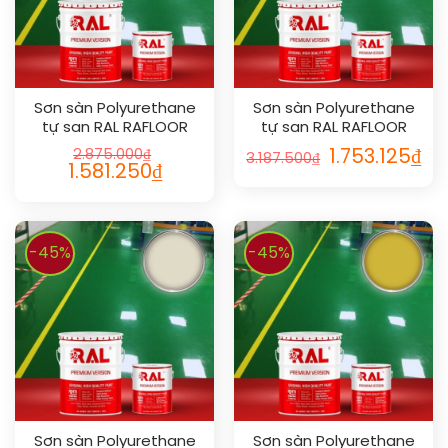
Sơn sàn Polyurethane
Sơn sàn Polyurethane
tự san RAL RAFLOOR
tự san RAL RAFLOOR
SHIELD SL 1015
SHIELD SL 1017
2.875.000
₫
1.753.125
₫
3.187.500
₫
1.581.250
₫
-45%
-45%
Sơn sàn Polyurethane
Sơn sàn Polyurethane