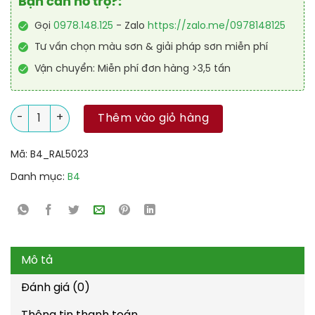
Bạn cần hỗ trợ?:
Gọi
0978.148.125
- Zalo
https://zalo.me/0978148125
Tư vấn chọn màu sơn & giải pháp sơn miễn phí
Vận chuyển: Miễn phí đơn hàng >3,5 tấn
Sơn sàn Polyurethane tự san RAL RAFLOOR SHIELD SL 5023 số
Thêm vào giỏ hàng
Mã:
B4_RAL5023
Danh mục:
B4
Mô tả
Đánh giá (0)