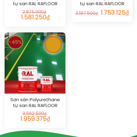
tự san RAL RAFLOOR
tự san RAL RAFLOOR
SHIELD SL 1013
SHIELD SL 1012
2.875.000
₫
1.753.125
₫
3.187.500
₫
1.581.250
₫
-45%
Sơn sàn Polyurethane
tự san RAL RAFLOOR
SHIELD SL 1037
3.562.500
₫
1.959.375
₫