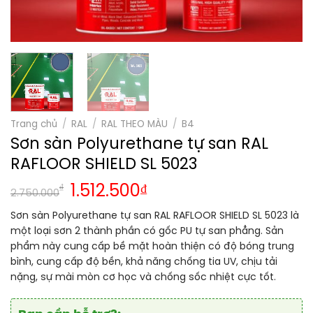
Trang chủ
/
RAL
/
RAL THEO MÀU
/
B4
Sơn sàn Polyurethane tự san RAL
RAFLOOR SHIELD SL 5023
₫
1.512.500
₫
2.750.000
Sơn sàn Polyurethane tự san RAL RAFLOOR SHIELD SL 5023 là
một loại sơn 2 thành phần có gốc PU tự san phẳng. Sản
phẩm này cung cấp bề mặt hoàn thiện có độ bóng trung
bình, cung cấp độ bền, khả năng chống tia UV, chịu tải
nặng, sự mài mòn cơ học và chống sốc nhiệt cực tốt.