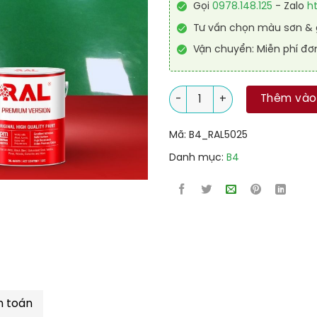
Gọi
0978.148.125
- Zalo
h
Tư vấn chọn màu sơn & g
Vận chuyển: Miễn phí đơ
Sơn sàn Polyurethane tự san
Thêm vào
Mã:
B4_RAL5025
Danh mục:
B4
h toán