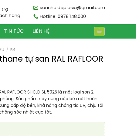
sonnha.dep.asia@gmail.com
 trợ
ách hàng
Hotline: 0978.148.000
TIN TỨC
LIÊN HỆ
ÀU
/
B4
ethane tự san RAL RAFLOOR
AL RAFLOOR SHIELD SL 5025 là một loại sơn 2
n phẳng. Sản phẩm này cung cấp bề mặt hoàn
cung cấp độ bền, khả năng chống tia UV, chịu tải
hống sốc nhiệt cực tốt.