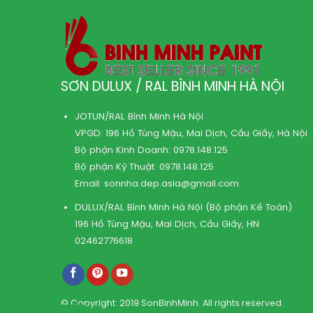
SƠN DULUX / RAL BÌNH MINH HÀ NỘI
JOTUN/RAL Bình Minh Hà Nội
VPGD: 196 Hồ Tùng Mậu, Mai Dịch, Cầu Giấy, Hà Nội
Bộ phận Kinh Doanh:
0978.148.125
Bộ phận Kỹ Thuật:
0978.148.125
Email:
sonnha.dep.asia@gmail.com
DULUX/RAL Bình Minh Hà Nội (Bộ phận Kế Toán)
196 Hồ Tùng Mậu, Mai Dịch, Cầu Giấy, HN
02462776618
© Copyright: 2019 SonBinhMinh. All rights reserved.