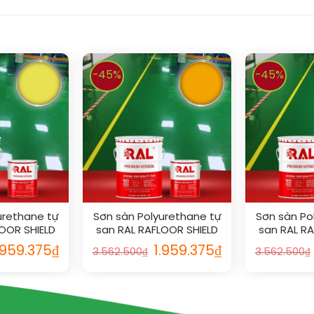
-45%
-45%
urethane tự
Sơn sàn Polyurethane tự
Sơn sàn Po
OOR SHIELD
san RAL RAFLOOR SHIELD
san RAL R
016
SL 1028
SL
.959.375
₫
1.959.375
₫
3.562.500
₫
3.562.500
₫