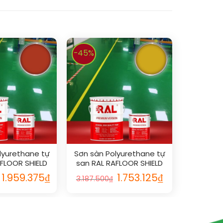
-45%
lyurethane tự
Sơn sàn Polyurethane tự
AFLOOR SHIELD
san RAL RAFLOOR SHIELD
 2002
SL 1032
1.959.375
₫
1.753.125
₫
3.187.500
₫