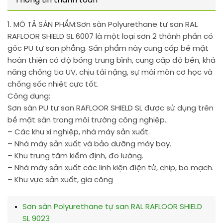
Thông tin thanh toán
1. MÔ TẢ SẢN PHẨM:
Sơn sàn Polyurethane tự san RAL
RAFLOOR SHIELD SL 6007 là một loại sơn 2 thành phần có
gốc PU tự san phẳng. Sản phẩm này cung cấp bề mặt
hoàn thiện có độ bóng trung bình, cung cấp độ bền, khả
năng chống tia UV, chịu tải nặng, sự mài mòn cơ học và
chống sốc nhiệt cực tốt.
Công dụng:
Sơn sàn PU tự san RAFLOOR SHIELD SL được sử dụng trên
bề mặt sàn trong môi trường công nghiệp.
– Các khu xí nghiệp, nhà máy sản xuất.
– Nhà máy sản xuất và bảo dưỡng máy bay.
– Khu trung tâm kiểm định, đo lường.
– Nhà máy sản xuất các linh kiện điện tử, chíp, bo mạch.
– Khu vực sản xuất, gia công
Sơn sàn Polyurethane tự san RAL RAFLOOR SHIELD
SL 9023