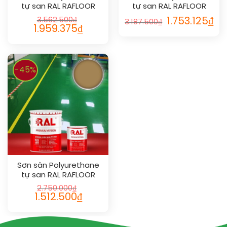
tự san RAL RAFLOOR
tự san RAL RAFLOOR
SHIELD SL 2001
SHIELD SL 1023
3.562.500
₫
1.753.125
₫
3.187.500
₫
1.959.375
₫
-45%
Sơn sàn Polyurethane
tự san RAL RAFLOOR
SHIELD SL 1011
2.750.000
₫
1.512.500
₫