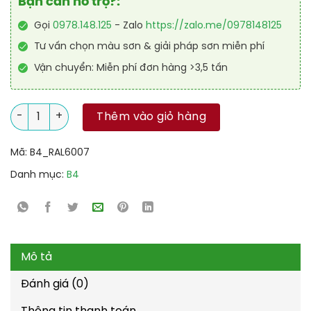
Bạn cần hỗ trợ?:
Gọi
0978.148.125
- Zalo
https://zalo.me/0978148125
Tư vấn chọn màu sơn & giải pháp sơn miễn phí
Vận chuyển: Miễn phí đơn hàng >3,5 tấn
Sơn sàn Polyurethane tự san RAL RAFLOOR SHIELD SL 6007 số
Thêm vào giỏ hàng
Mã:
B4_RAL6007
Danh mục:
B4
Mô tả
Đánh giá (0)