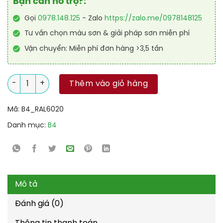
Bạn cần hỗ trợ?:
Gọi
0978.148.125
- Zalo
https://zalo.me/0978148125
Tư vấn chọn màu sơn & giải pháp sơn miễn phí
Vận chuyển: Miễn phí đơn hàng >3,5 tấn
Sơn sàn Polyurethane tự san RAL RAFLOOR SHIELD SL 6020 số
Thêm vào giỏ hàng
Mã:
B4_RAL6020
Danh mục:
B4
Mô tả
Đánh giá (0)