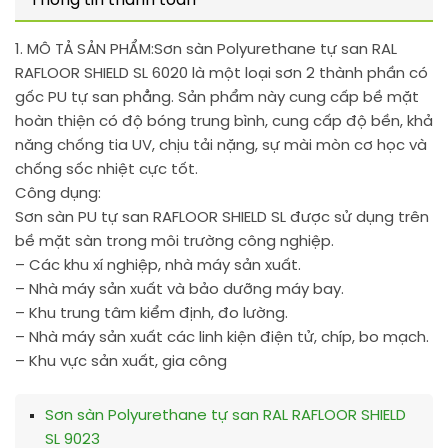
Thông tin thanh toán
1. MÔ TẢ SẢN PHẨM:
Sơn sàn Polyurethane tự san RAL
RAFLOOR SHIELD SL 6020 là một loại sơn 2 thành phần có
gốc PU tự san phẳng. Sản phẩm này cung cấp bề mặt
hoàn thiện có độ bóng trung bình, cung cấp độ bền, khả
năng chống tia UV, chịu tải nặng, sự mài mòn cơ học và
chống sốc nhiệt cực tốt.
Công dụng:
Sơn sàn PU tự san RAFLOOR SHIELD SL được sử dụng trên
bề mặt sàn trong môi trường công nghiệp.
– Các khu xí nghiệp, nhà máy sản xuất.
– Nhà máy sản xuất và bảo dưỡng máy bay.
– Khu trung tâm kiểm định, đo lường.
– Nhà máy sản xuất các linh kiện điện tử, chíp, bo mạch.
– Khu vực sản xuất, gia công
Sơn sàn Polyurethane tự san RAL RAFLOOR SHIELD
SL 9023