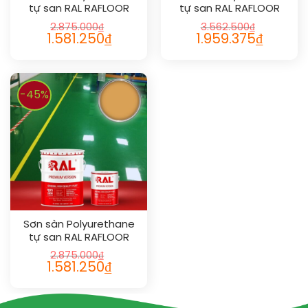
tự san RAL RAFLOOR
tự san RAL RAFLOOR
SHIELD SL 1015
SHIELD SL 1036
2.875.000
₫
3.562.500
₫
1.581.250
₫
1.959.375
₫
-45%
Sơn sàn Polyurethane
tự san RAL RAFLOOR
SHIELD SL 1034
2.875.000
₫
1.581.250
₫