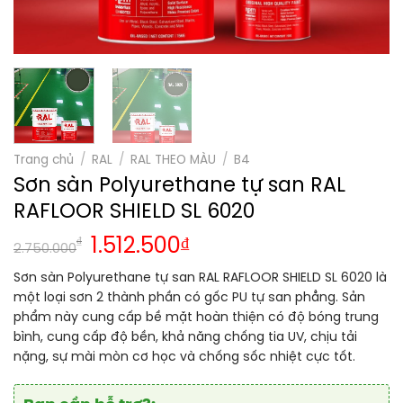
Trang chủ
/
RAL
/
RAL THEO MÀU
/
B4
Sơn sàn Polyurethane tự san RAL
RAFLOOR SHIELD SL 6020
₫
1.512.500
₫
2.750.000
Sơn sàn Polyurethane tự san RAL RAFLOOR SHIELD SL 6020 là
một loại sơn 2 thành phần có gốc PU tự san phẳng. Sản
phẩm này cung cấp bề mặt hoàn thiện có độ bóng trung
bình, cung cấp độ bền, khả năng chống tia UV, chịu tải
nặng, sự mài mòn cơ học và chống sốc nhiệt cực tốt.