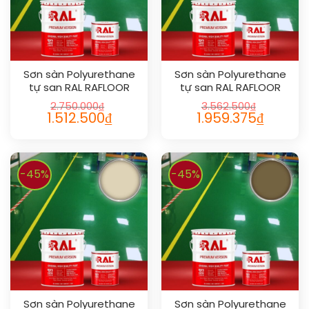
Sơn sàn Polyurethane
Sơn sàn Polyurethane
tự san RAL RAFLOOR
tự san RAL RAFLOOR
SHIELD SL 1026
SHIELD SL 1016
2.750.000
₫
3.562.500
₫
1.512.500
₫
1.959.375
₫
-45%
-45%
Sơn sàn Polyurethane
Sơn sàn Polyurethane