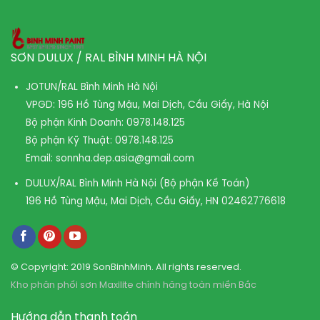
SƠN DULUX / RAL BÌNH MINH HÀ NỘI
JOTUN/RAL Bình Minh Hà Nội
VPGD: 196 Hồ Tùng Mậu, Mai Dịch, Cầu Giấy, Hà Nội
Bộ phận Kinh Doanh:
0978.148.125
Bộ phận Kỹ Thuật:
0978.148.125
Email:
sonnha.dep.asia@gmail.com
DULUX/RAL Bình Minh Hà Nội (Bộ phận Kế Toán)
196 Hồ Tùng Mậu, Mai Dịch, Cầu Giấy, HN
02462776618
© Copyright: 2019 SonBinhMinh. All rights reserved.
Kho phân phối sơn Maxilite chính hãng toàn miền Bắc
Hướng dẫn thanh toán