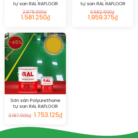
tự san RAL RAFLOOR
tự san RAL RAFLOOR
SHIELD SL 1027
SHIELD SL 1036
2.875.000
₫
3.562.500
₫
1.581.250
₫
1.959.375
₫
-45%
Sơn sàn Polyurethane
tự san RAL RAFLOOR
SHIELD SL 1032
1.753.125
₫
3.187.500
₫