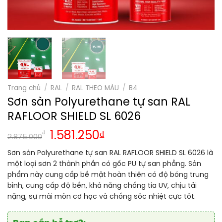
Trang chủ
/
RAL
/
RAL THEO MÀU
/
B4
Sơn sàn Polyurethane tự san RAL
RAFLOOR SHIELD SL 6026
₫
1.581.250
₫
2.875.000
Sơn sàn Polyurethane tự san RAL RAFLOOR SHIELD SL 6026 là
một loại sơn 2 thành phần có gốc PU tự san phẳng. Sản
phẩm này cung cấp bề mặt hoàn thiện có độ bóng trung
bình, cung cấp độ bền, khả năng chống tia UV, chịu tải
nặng, sự mài mòn cơ học và chống sốc nhiệt cực tốt.