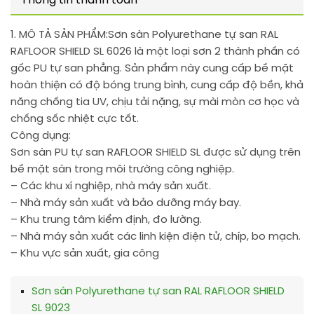
Thông tin thanh toán
1. MÔ TẢ SẢN PHẨM:
Sơn sàn Polyurethane tự san RAL
RAFLOOR SHIELD SL 6026 là một loại sơn 2 thành phần có
gốc PU tự san phẳng. Sản phẩm này cung cấp bề mặt
hoàn thiện có độ bóng trung bình, cung cấp độ bền, khả
năng chống tia UV, chịu tải nặng, sự mài mòn cơ học và
chống sốc nhiệt cực tốt.
Công dụng:
Sơn sàn PU tự san RAFLOOR SHIELD SL được sử dụng trên
bề mặt sàn trong môi trường công nghiệp.
– Các khu xí nghiệp, nhà máy sản xuất.
– Nhà máy sản xuất và bảo dưỡng máy bay.
– Khu trung tâm kiểm định, đo lường.
– Nhà máy sản xuất các linh kiện điện tử, chíp, bo mạch.
– Khu vực sản xuất, gia công
Sơn sàn Polyurethane tự san RAL RAFLOOR SHIELD
SL 9023