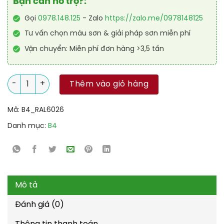
Bạn cần hỗ trợ?:
Gọi
0978.148.125
- Zalo
https://zalo.me/0978148125
Tư vấn chọn màu sơn & giải pháp sơn miễn phí
Vận chuyển: Miễn phí đơn hàng >3,5 tấn
Sơn sàn Polyurethane tự san RAL RAFLOOR SHIELD SL 6026 số
Thêm vào giỏ hàng
Mã:
B4_RAL6026
Danh mục:
B4
Mô tả
Đánh giá (0)