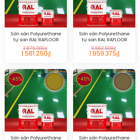
Sơn sàn Polyurethane
Sơn sàn Polyurethane
tự san RAL RAFLOOR
tự san RAL RAFLOOR
SHIELD SL 1013
SHIELD SL 1018
2.875.000
₫
3.562.500
₫
1.581.250
₫
1.959.375
₫
-45%
-45%
Sơn sàn Polyurethane
Sơn sàn Polyurethane