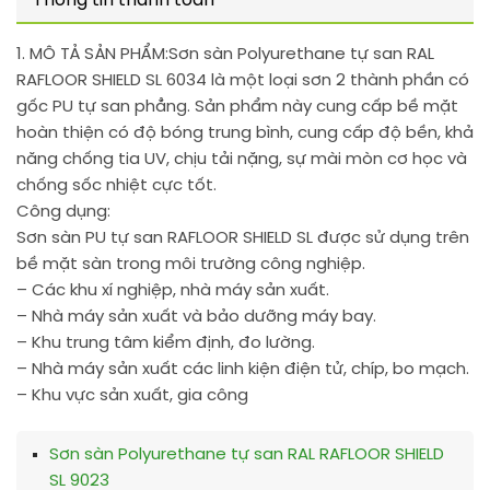
Thông tin thanh toán
1. MÔ TẢ SẢN PHẨM:
Sơn sàn Polyurethane tự san RAL
RAFLOOR SHIELD SL 6034 là một loại sơn 2 thành phần có
gốc PU tự san phẳng. Sản phẩm này cung cấp bề mặt
hoàn thiện có độ bóng trung bình, cung cấp độ bền, khả
năng chống tia UV, chịu tải nặng, sự mài mòn cơ học và
chống sốc nhiệt cực tốt.
Công dụng:
Sơn sàn PU tự san RAFLOOR SHIELD SL được sử dụng trên
bề mặt sàn trong môi trường công nghiệp.
– Các khu xí nghiệp, nhà máy sản xuất.
– Nhà máy sản xuất và bảo dưỡng máy bay.
– Khu trung tâm kiểm định, đo lường.
– Nhà máy sản xuất các linh kiện điện tử, chíp, bo mạch.
– Khu vực sản xuất, gia công
Sơn sàn Polyurethane tự san RAL RAFLOOR SHIELD
SL 9023