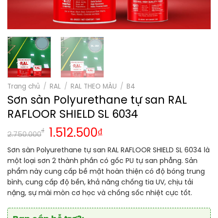
Trang chủ
/
RAL
/
RAL THEO MÀU
/
B4
Sơn sàn Polyurethane tự san RAL
RAFLOOR SHIELD SL 6034
₫
1.512.500
₫
2.750.000
Sơn sàn Polyurethane tự san RAL RAFLOOR SHIELD SL 6034 là
một loại sơn 2 thành phần có gốc PU tự san phẳng. Sản
phẩm này cung cấp bề mặt hoàn thiện có độ bóng trung
bình, cung cấp độ bền, khả năng chống tia UV, chịu tải
nặng, sự mài mòn cơ học và chống sốc nhiệt cực tốt.