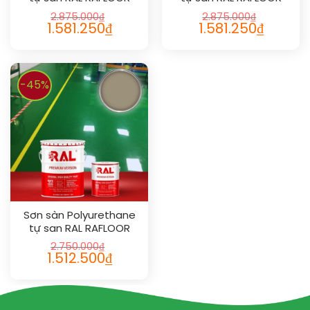
SHIELD SL 1027
SHIELD SL 1024
2.875.000
₫
2.875.000
₫
1.581.250
₫
1.581.250
₫
-45%
Sơn sàn Polyurethane
tự san RAL RAFLOOR
SHIELD SL 1019
2.750.000
₫
1.512.500
₫