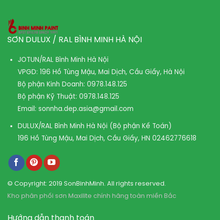
SƠN DULUX / RAL BÌNH MINH HÀ NỘI
JOTUN/RAL Bình Minh Hà Nội
VPGD: 196 Hồ Tùng Mậu, Mai Dịch, Cầu Giấy, Hà Nội
Bộ phận Kinh Doanh:
0978.148.125
Bộ phận Kỹ Thuật:
0978.148.125
Email:
sonnha.dep.asia@gmail.com
DULUX/RAL Bình Minh Hà Nội (Bộ phận Kế Toán)
196 Hồ Tùng Mậu, Mai Dịch, Cầu Giấy, HN
02462776618
© Copyright: 2019 SonBinhMinh. All rights reserved.
Kho phân phối sơn Maxilite chính hãng toàn miền Bắc
Hướng dẫn thanh toán