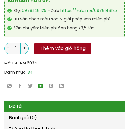
Bạn cần hỗ trợ?:
Gọi
0978.148.125
- Zalo
https://zalo.me/0978148125
Tư vấn chọn màu sơn & giải pháp sơn miễn phí
Vận chuyển: Miễn phí đơn hàng >3,5 tấn
Sơn sàn Polyurethane tự san RAL RAFLOOR SHIELD SL 6034 số
Thêm vào giỏ hàng
Mã:
B4_RAL6034
Danh mục:
B4
Mô tả
Đánh giá (0)