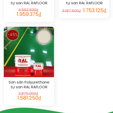
tự san RAL RAFLOOR
tự san RAL RAFLOOR
SHIELD SL 1033
SHIELD SL 1012
3.562.500
₫
1.753.125
₫
3.187.500
₫
1.959.375
₫
-45%
Sơn sàn Polyurethane
tự san RAL RAFLOOR
SHIELD SL 1013
2.875.000
₫
1.581.250
₫