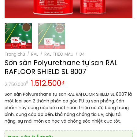
Trang chủ
/
RAL
/
RAL THEO MÀU
/
B4
Sơn sàn Polyurethane tự san RAL
RAFLOOR SHIELD SL 8007
₫
1.512.500
₫
2.750.000
Sơn sàn Polyurethane tự san RAL RAFLOOR SHIELD SL 8007 là
một loại sơn 2 thành phần có gốc PU tự san phẳng. Sản
phẩm này cung cấp bề mặt hoàn thiện có độ bóng trung
bình, cung cấp độ bền, khả năng chống tia UV, chịu tải
nặng, sự mài mòn cơ học và chống sốc nhiệt cực tốt.