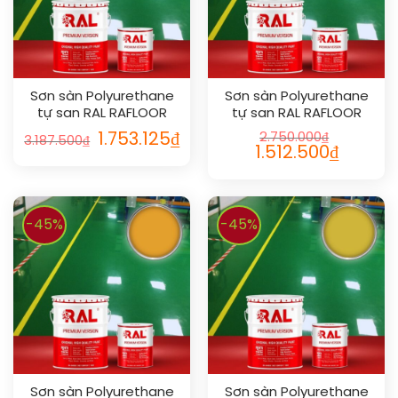
Sơn sàn Polyurethane
Sơn sàn Polyurethane
tự san RAL RAFLOOR
tự san RAL RAFLOOR
SHIELD SL 1023
SHIELD SL 1020
1.753.125
₫
2.750.000
₫
3.187.500
₫
1.512.500
₫
-45%
-45%
Sơn sàn Polyurethane
Sơn sàn Polyurethane