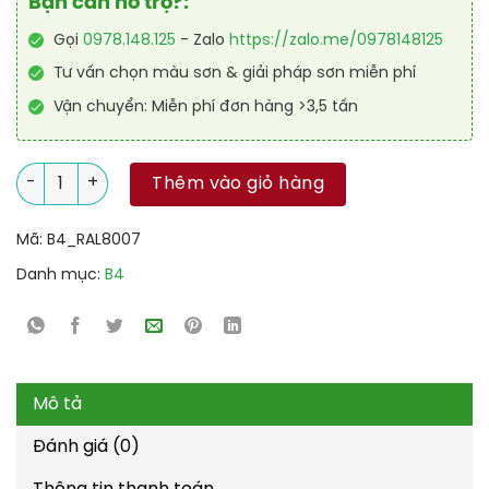
Bạn cần hỗ trợ?:
Gọi
0978.148.125
- Zalo
https://zalo.me/0978148125
Tư vấn chọn màu sơn & giải pháp sơn miễn phí
Vận chuyển: Miễn phí đơn hàng >3,5 tấn
Sơn sàn Polyurethane tự san RAL RAFLOOR SHIELD SL 8007 số
Thêm vào giỏ hàng
Mã:
B4_RAL8007
Danh mục:
B4
Mô tả
Đánh giá (0)