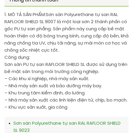
Thông tin thanh toán
1. MÔ TẢ SẢN PHẨM:
Sơn sàn Polyurethane tự san RAL
RAFLOOR SHIELD SL 8007 là một loại sơn 2 thành phần có
gốc PU tự san phẳng. Sản phẩm này cung cấp bề mặt
hoàn thiện có độ bóng trung bình, cung cấp độ bền, khả
năng chống tia UV, chịu tải nặng, sự mài mòn cơ học và
chống sốc nhiệt cực tốt.
Công dụng:
Sơn sàn PU tự san RAFLOOR SHIELD SL được sử dụng trên
bề mặt sàn trong môi trường công nghiệp.
– Các khu xí nghiệp, nhà máy sản xuất.
– Nhà máy sản xuất và bảo dưỡng máy bay.
– Khu trung tâm kiểm định, đo lường.
– Nhà máy sản xuất các linh kiện điện tử, chíp, bo mạch.
– Khu vực sản xuất, gia công
Sơn sàn Polyurethane tự san RAL RAFLOOR SHIELD
SL 9023