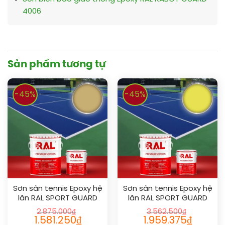
4006
Sản phẩm tương tự
-45%
-45%
Sơn sân tennis Epoxy hệ
Sơn sân tennis Epoxy hệ
lăn RAL SPORT GUARD
lăn RAL SPORT GUARD
1002
1016
2.875.000
₫
3.562.500
₫
1.581.250
₫
1.959.375
₫