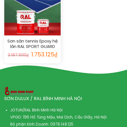
Sơn sân tennis Epoxy hệ
lăn RAL SPORT GUARD
1017
1.753.125
₫
3.187.500
₫
SƠN DULUX / RAL BÌNH MINH HÀ NỘI
JOTUN/RAL Bình Minh Hà Nội
VPGD: 196 Hồ Tùng Mậu, Mai Dịch, Cầu Giấy, Hà Nội
Bộ phận Kinh Doanh:
0978.148.125