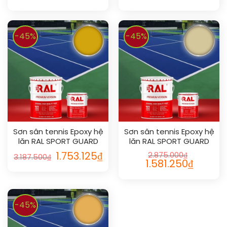
-45%
-45%
Sơn sân tennis Epoxy hệ
Sơn sân tennis Epoxy hệ
lăn RAL SPORT GUARD
lăn RAL SPORT GUARD
1004
1014
1.753.125
₫
2.875.000
₫
3.187.500
₫
1.581.250
₫
-45%