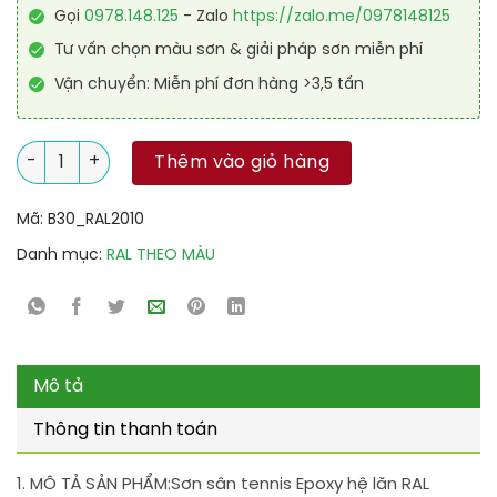
Gọi
0978.148.125
- Zalo
https://zalo.me/0978148125
Tư vấn chọn màu sơn & giải pháp sơn miễn phí
Vận chuyển: Miễn phí đơn hàng >3,5 tấn
Sơn sân tennis Epoxy hệ lăn RAL SPORT GUARD 2010 số lượng
Thêm vào giỏ hàng
Mã:
B30_RAL2010
Danh mục:
RAL THEO MÀU
Mô tả
Thông tin thanh toán
1. MÔ TẢ SẢN PHẨM:
Sơn sân tennis Epoxy hệ lăn RAL