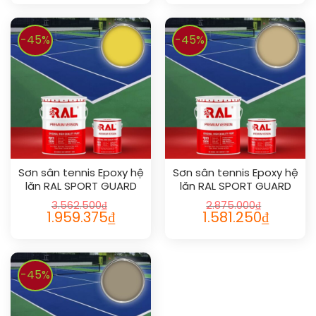
-45%
-45%
Sơn sân tennis Epoxy hệ
Sơn sân tennis Epoxy hệ
lăn RAL SPORT GUARD
lăn RAL SPORT GUARD
1018
1001
3.562.500
₫
2.875.000
₫
1.959.375
₫
1.581.250
₫
-45%