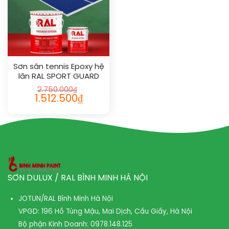
Sơn sân tennis Epoxy hệ
lăn RAL SPORT GUARD
1019
2.750.000
₫
1.512.500
₫
SƠN DULUX / RAL BÌNH MINH HÀ NỘI
JOTUN/RAL Bình Minh Hà Nội
VPGD: 196 Hồ Tùng Mậu, Mai Dịch, Cầu Giấy, Hà Nội
Bộ phận Kinh Doanh:
0978.148.125