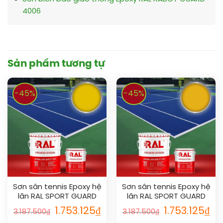
4006
Sản phẩm tương tự
-45%
-45%
Sơn sân tennis Epoxy hệ
Sơn sân tennis Epoxy hệ
lăn RAL SPORT GUARD
lăn RAL SPORT GUARD
1021
1003
1.753.125
₫
1.753.125
₫
3.187.500
₫
3.187.500
₫