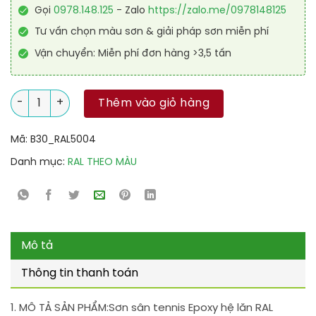
Gọi
0978.148.125
- Zalo
https://zalo.me/0978148125
Tư vấn chọn màu sơn & giải pháp sơn miễn phí
Vận chuyển: Miễn phí đơn hàng >3,5 tấn
Sơn sân tennis Epoxy hệ lăn RAL SPORT GUARD 5004 số lượng
Thêm vào giỏ hàng
Mã:
B30_RAL5004
Danh mục:
RAL THEO MÀU
Mô tả
Thông tin thanh toán
1. MÔ TẢ SẢN PHẨM:
Sơn sân tennis Epoxy hệ lăn RAL