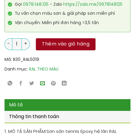
Gọi
0978.148.125
- Zalo
https://zalo.me/0978148125
Tư vấn chọn màu sơn & giải pháp sơn miễn phí
Vận chuyển: Miễn phí đơn hàng >3,5 tấn
Sơn sân tennis Epoxy hệ lăn RAL SPORT GUARD 5019 số lượng
Thêm vào giỏ hàng
Mã:
B30_RAL5019
Danh mục:
RAL THEO MÀU
Mô tả
Thông tin thanh toán
1. MÔ TẢ SẢN PHẨM:
Sơn sân tennis Epoxy hệ lăn RAL