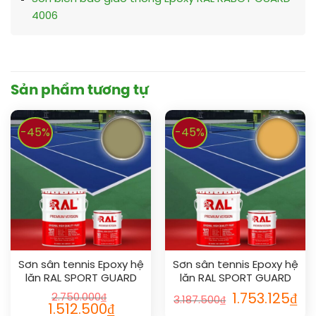
4006
Sản phẩm tương tự
-45%
-45%
Sơn sân tennis Epoxy hệ
Sơn sân tennis Epoxy hệ
lăn RAL SPORT GUARD
lăn RAL SPORT GUARD
1020
1017
2.750.000
₫
1.753.125
₫
3.187.500
₫
1.512.500
₫