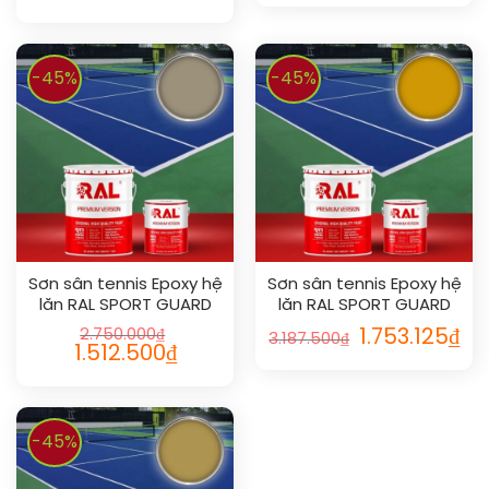
-45%
-45%
Sơn sân tennis Epoxy hệ
Sơn sân tennis Epoxy hệ
lăn RAL SPORT GUARD
lăn RAL SPORT GUARD
1019
1006
2.750.000
₫
1.753.125
₫
3.187.500
₫
1.512.500
₫
-45%