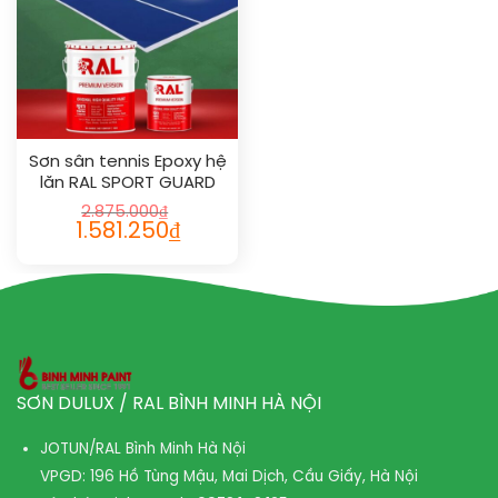
Sơn sân tennis Epoxy hệ
lăn RAL SPORT GUARD
1024
2.875.000
₫
1.581.250
₫
SƠN DULUX / RAL BÌNH MINH HÀ NỘI
JOTUN/RAL Bình Minh Hà Nội
VPGD: 196 Hồ Tùng Mậu, Mai Dịch, Cầu Giấy, Hà Nội