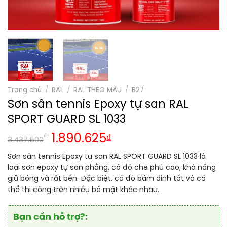
Trang chủ
/
RAL
/
RAL THEO MÀU
/
B27
Sơn sân tennis Epoxy tự san RAL
SPORT GUARD SL 1033
₫
1.890.625
₫
3.437.500
Sơn sân tennis Epoxy tự san RAL SPORT GUARD SL 1033 là
loại sơn epoxy tự san phẳng, có độ che phủ cao, khả năng
giữ bóng và rất bền. Đặc biệt, có độ bám dính tốt và có
thể thi công trên nhiều bề mặt khác nhau.
Bạn cần hỗ trợ?: