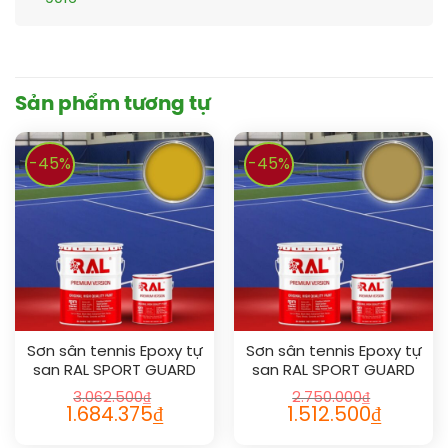
Sản phẩm tương tự
-45%
-45%
Sơn sân tennis Epoxy tự
Sơn sân tennis Epoxy tự
san RAL SPORT GUARD
san RAL SPORT GUARD
SL 1032
SL 1024
3.062.500
₫
2.750.000
₫
1.684.375
₫
1.512.500
₫