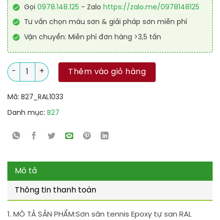
Gọi
0978.148.125
- Zalo
https://zalo.me/0978148125
Tư vấn chọn màu sơn & giải pháp sơn miễn phí
Vận chuyển: Miễn phí đơn hàng >3,5 tấn
Sơn sân tennis Epoxy tự san RAL SPORT GUARD SL 1033 số lượ
Thêm vào giỏ hàng
Mã:
B27_RAL1033
Danh mục:
B27
Mô tả
Thông tin thanh toán
1. MÔ TẢ SẢN PHẨM:
Sơn sân tennis Epoxy tự san RAL