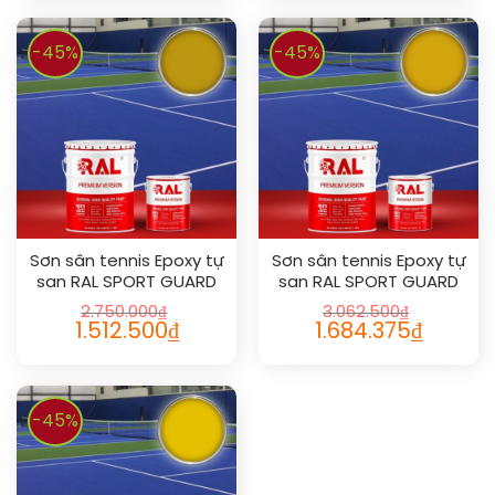
-45%
-45%
Sơn sân tennis Epoxy tự
Sơn sân tennis Epoxy tự
san RAL SPORT GUARD
san RAL SPORT GUARD
SL 1005
SL 1004
2.750.000
₫
3.062.500
₫
1.512.500
₫
1.684.375
₫
-45%