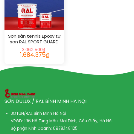
Sơn sân tennis Epoxy tự
san RAL SPORT GUARD
SL 1021
3.062.500
₫
1.684.375
₫
SƠN DULUX / RAL BÌNH MINH HÀ NỘI
JOTUN/RAL Bình Minh Hà Nội
VPGD: 196 Hồ Tùng Mậu, Mai Dịch, Cầu Giấy, Hà Nội
Bộ phận Kinh Doanh:
0978.148.125