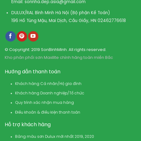
Email:
sonnha.dep.asia@gmail.com
DULUX/RAL Bình Minh Hà Nội (Bộ phận Kế Toán)
196 Hồ Tùng Mậu, Mai Dịch, Cầu Giấy, HN
02462776618
© Copyright: 2019 SonBinhMinh. All rights reserved.
Kho phân phối sơn Maxilite chính hãng toàn miền Bắc
Hướng dẫn thanh toán
Khách hàng Cá nhân/Hộ gia đình
Khách hàng Doanh nghiệp/Tổ chức
Quy trình xác nhận mua hàng
Điều khoản & điều kiện thanh toán
Hỗ trợ khách hàng
Bảng màu sơn Dulux mới nhất 2019, 2020