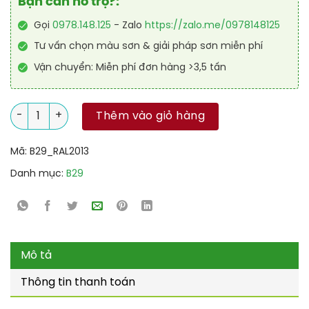
Bạn cần hỗ trợ?:
Gọi
0978.148.125
- Zalo
https://zalo.me/0978148125
Tư vấn chọn màu sơn & giải pháp sơn miễn phí
Vận chuyển: Miễn phí đơn hàng >3,5 tấn
Sơn sân tennis PU hệ lăn RAL SPORT SHIELD 2013 số lượng
Thêm vào giỏ hàng
Mã:
B29_RAL2013
Danh mục:
B29
Mô tả
Thông tin thanh toán