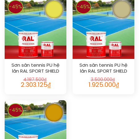
-45%
-45%
Sơn sân tennis PU hệ
Sơn sân tennis PU hệ
lăn RAL SPORT SHIELD
lăn RAL SPORT SHIELD
1016
1000
4.187.500
₫
3.500.000
₫
2.303.125
₫
1.925.000
₫
-45%