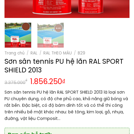
Trang chủ
/
RAL
/
RAL THEO MÀU
/
B29
Sơn sân tennis PU hệ lăn RAL SPORT
SHIELD 2013
₫
1.856.250
₫
3.375.000
Sơn sân tennis PU hệ lăn RAL SPORT SHIELD 2013 là loại sơn
PU chuyên dụng, có độ che phủ cao, khả năng giữ bóng và
rất bền. Đặc biệt, có độ bám dính tốt và có thể thi công
trên nhiều bề mặt khác nhau: bê tông, kim loại, gỗ, nhựa,
đường, vật liệu Composit…