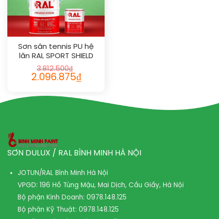
Sơn sân tennis PU hệ
lăn RAL SPORT SHIELD
1006
3.812.500
₫
2.096.875
₫
SƠN DULUX / RAL BÌNH MINH HÀ NỘI
JOTUN/RAL Bình Minh Hà Nội
VPGD: 196 Hồ Tùng Mậu, Mai Dịch, Cầu Giấy, Hà Nội
Bộ phận Kinh Doanh:
0978.148.125
Bộ phận Kỹ Thuật:
0978.148.125