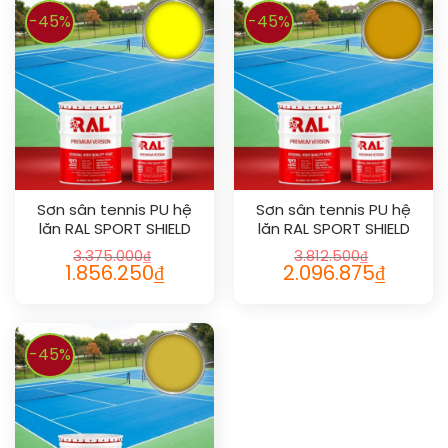
-45%
-45%
Sơn sân tennis PU hệ
Sơn sân tennis PU hệ
lăn RAL SPORT SHIELD
lăn RAL SPORT SHIELD
1026
1006
3.375.000
₫
3.812.500
₫
1.856.250
₫
2.096.875
₫
-45%