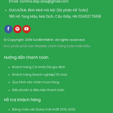
Email:
sonnha.dep.asia@gmail.com
DULUX/RAL Bình Minh Hà Nội (Bộ phận Kế Toán)
196 Hồ Tùng Mậu, Mai Dịch, Cầu Giấy, HN
02462776618
© Copyright: 2019 SonBinhMinh. All rights reserved.
Kho phân phối sơn Maxilite chính hãng toàn miền Bắc
Hướng dẫn thanh toán
Khách hàng Cá nhân/Hộ gia đình
Khách hàng Doanh nghiệp/Tổ chức
Quy trình xác nhận mua hàng
Điều khoản & điều kiện thanh toán
Hỗ trợ khách hàng
Bảng màu sơn Dulux mới nhất 2019, 2020