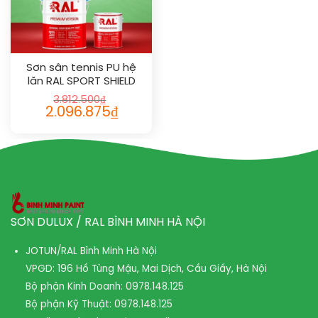
Sơn sân tennis PU hệ
lăn RAL SPORT SHIELD
1012
3.812.500
₫
2.096.875
₫
SƠN DULUX / RAL BÌNH MINH HÀ NỘI
JOTUN/RAL Bình Minh Hà Nội
VPGD: 196 Hồ Tùng Mậu, Mai Dịch, Cầu Giấy, Hà Nội
Bộ phận Kinh Doanh:
0978.148.125
Bộ phận Kỹ Thuật:
0978.148.125