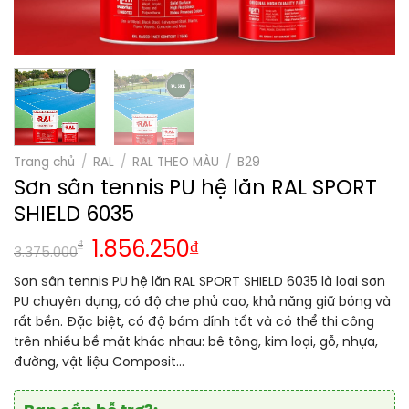
Trang chủ
/
RAL
/
RAL THEO MÀU
/
B29
Sơn sân tennis PU hệ lăn RAL SPORT
SHIELD 6035
₫
1.856.250
₫
3.375.000
Sơn sân tennis PU hệ lăn RAL SPORT SHIELD 6035 là loại sơn
PU chuyên dụng, có độ che phủ cao, khả năng giữ bóng và
rất bền. Đặc biệt, có độ bám dính tốt và có thể thi công
trên nhiều bề mặt khác nhau: bê tông, kim loại, gỗ, nhựa,
đường, vật liệu Composit…