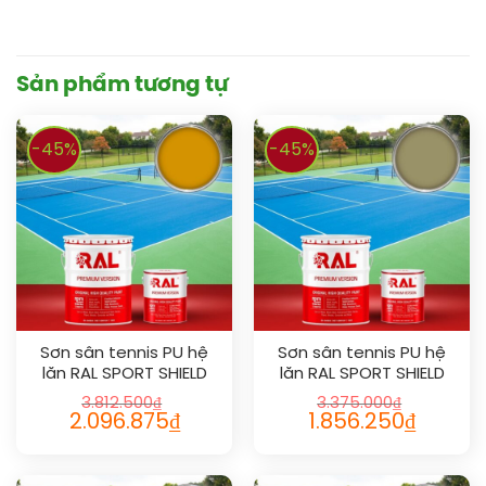
Sản phẩm tương tự
-45%
-45%
Sơn sân tennis PU hệ
Sơn sân tennis PU hệ
lăn RAL SPORT SHIELD
lăn RAL SPORT SHIELD
1007
1020
3.812.500
₫
3.375.000
₫
2.096.875
₫
1.856.250
₫