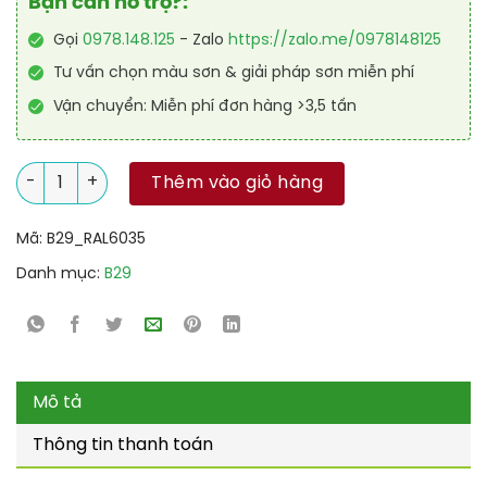
Bạn cần hỗ trợ?:
Gọi
0978.148.125
- Zalo
https://zalo.me/0978148125
Tư vấn chọn màu sơn & giải pháp sơn miễn phí
Vận chuyển: Miễn phí đơn hàng >3,5 tấn
Sơn sân tennis PU hệ lăn RAL SPORT SHIELD 6035 số lượng
Thêm vào giỏ hàng
Mã:
B29_RAL6035
Danh mục:
B29
Mô tả
Thông tin thanh toán