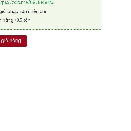
ttps://zalo.me/0978148125
iải pháp sơn miễn phí
n hàng >3,5 tấn
 SPORT SHIELD 7039 số lượng
 giỏ hàng