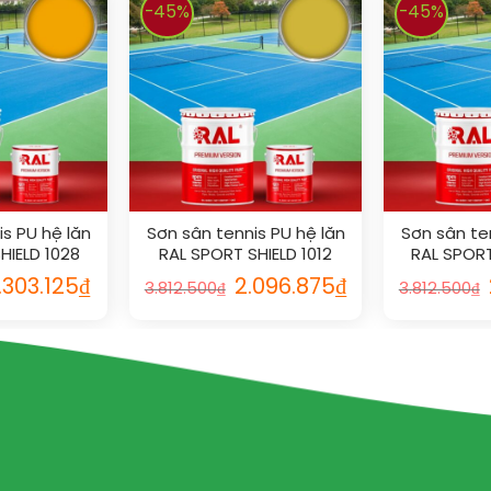
-45%
-45%
s PU hệ lăn
Sơn sân tennis PU hệ lăn
Sơn sân te
HIELD 1028
RAL SPORT SHIELD 1012
RAL SPORT
.303.125
₫
2.096.875
₫
3.812.500
₫
3.812.500
₫