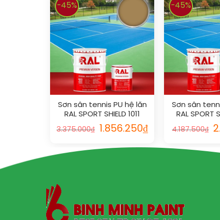
-45%
-45%
Sơn sân tennis PU hệ lăn
Sơn sân tenni
RAL SPORT SHIELD 1011
RAL SPORT S
1.856.250
₫
2
3.375.000
₫
4.187.500
₫