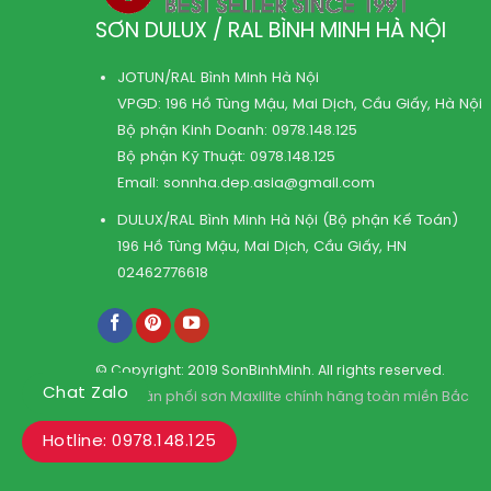
SƠN DULUX / RAL BÌNH MINH HÀ NỘI
JOTUN/RAL Bình Minh Hà Nội
VPGD: 196 Hồ Tùng Mậu, Mai Dịch, Cầu Giấy, Hà Nội
Bộ phận Kinh Doanh:
0978.148.125
Bộ phận Kỹ Thuật:
0978.148.125
Email:
sonnha.dep.asia@gmail.com
DULUX/RAL Bình Minh Hà Nội (Bộ phận Kế Toán)
196 Hồ Tùng Mậu, Mai Dịch, Cầu Giấy, HN
02462776618
© Copyright: 2019 SonBinhMinh. All rights reserved.
Chat Zalo
Kho phân phối sơn Maxilite chính hãng toàn miền Bắc
Hotline: 0978.148.125