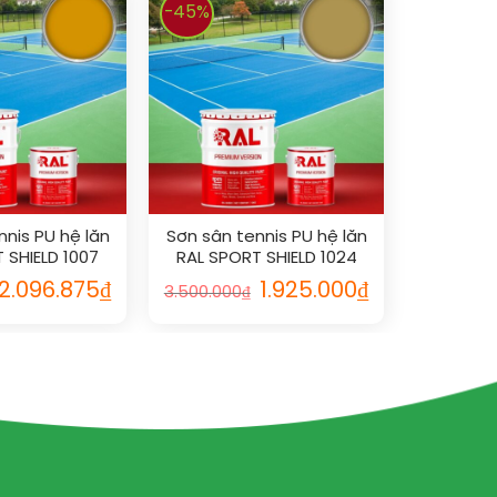
-45%
nnis PU hệ lăn
Sơn sân tennis PU hệ lăn
 SHIELD 1007
RAL SPORT SHIELD 1024
2.096.875
₫
1.925.000
₫
3.500.000
₫