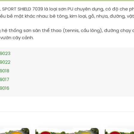
L SPORT SHIELD 7039 là loại sơn PU chuyên dụng, có độ che ph
iều bề mặt khác nhau: bê tông, kim loại, gỗ, nhựa, đường, vậ
hệ thống sơn sân thể thao (tennis, cầu lông), đường chạy đi
, vườn cây cảnh.
 9023
 9022
 9018
 9017
 9016