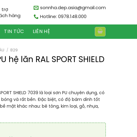
sonnha.dep.asia@gmail.com
 trợ
ách hàng
Hotline: 0978.148.000
TIN TỨC
LIÊN HỆ
ÀU
/
B29
PU hệ lăn RAL SPORT SHIELD
SPORT SHIELD 7039 là loại sơn PU chuyên dụng, có
 bóng và rất bền. Đặc biệt, có độ bám dính tốt
 bề mặt khác nhau: bê tông, kim loại, gỗ, nhựa,