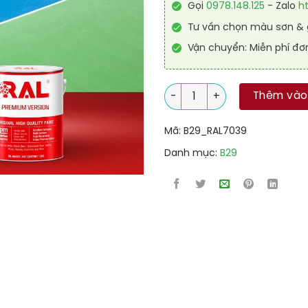
Gọi
0978.148.125
- Zalo
h
Tư vấn chọn màu sơn & g
Vận chuyển: Miễn phí đơ
Sơn sân tennis PU hệ lăn RAL
Thêm vào
Mã:
B29_RAL7039
Danh mục:
B29