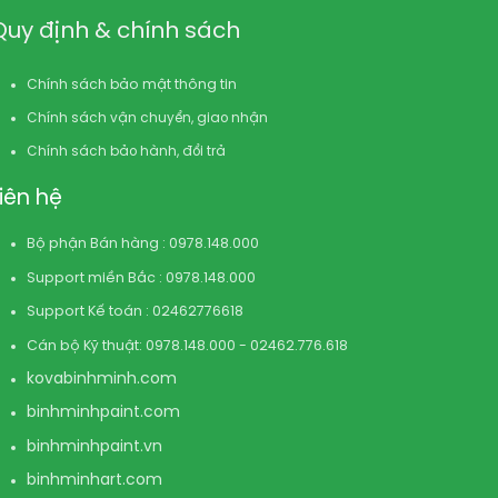
Quy định & chính sách
Chính sách bảo mật thông tin
Chính sách vận chuyển, giao nhận
Chính sách bảo hành, đổi trả
Liên hệ
Bộ phận Bán hàng : 0978.148.000
Support miền Bắc : 0978.148.000
Support Kế toán : 02462776618
Cán bộ Kỹ thuật: 0978.148.000 - 02462.776.618
kovabinhminh.com
binhminhpaint.com
binhminhpaint.vn
binhminhart.com