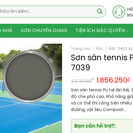
Hỗ
kh
G NHÀ
SƠN CHUYÊN DỤNG
TIỆN ÍCH ĐẶC QUYỀN
Trang chủ
/
RAL
/
RAL THEO M
Sơn sân tennis 
7039
₫
1.856.250
₫
3.375.000
Sơn sân tennis PU hệ lăn RAL 
độ che phủ cao, khả năng giữ
và có thể thi công trên nhiều
đường, vật liệu Composit…
Bạn cần hỗ trợ?: