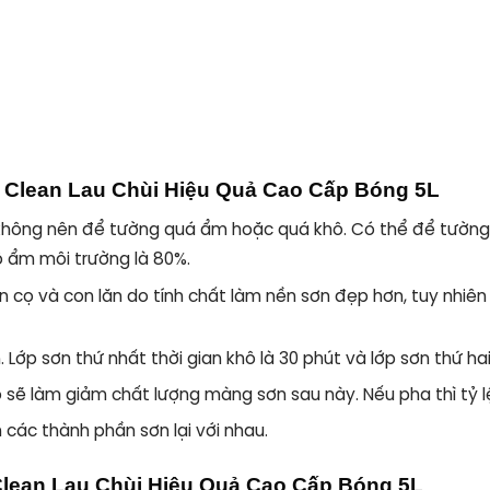
 Clean Lau Chùi Hiệu Quả Cao Cấp Bóng 5L
 không nên để tường quá ẩm hoặc quá khô. Có thể để tường k
 ẩm môi trường là 80%.
cọ và con lăn do tính chất làm nền sơn đẹp hơn, tuy nhiên t
ớp sơn thứ nhất thời gian khô là 30 phút và lớp sơn thứ hai t
 sẽ làm giảm chất lượng màng sơn sau này. Nếu pha thì tỷ l
 các thành phần sơn lại với nhau.
Clean Lau Chùi Hiệu Quả Cao Cấp Bóng 5L