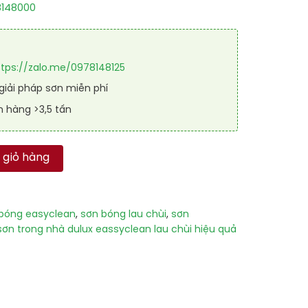
8148000
ttps://zalo.me/0978148125
iải pháp sơn miễn phí
n hàng >3,5 tấn
ean Lau Chùi Hiệu Quả Cao Cấp Bóng 5L số lượng
 giỏ hàng
bóng easyclean
,
sơn bóng lau chùi
,
sơn
sơn trong nhà dulux eassyclean lau chùi hiệu quả