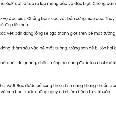
á KidProof là tạo ra lớp màng bảo vệ đặc biệt. Chống bá
 vệ đặc biệt. Chống bám các vết bẩn cứng hiệu quả. Thay
ữ đẹp lâu hơn.
ác vết bẩn dạng lỏng sẽ tạo thành giọt trên bề mặt tườn
dàng thấm sâu vào bề mặt tường. Màng sơn dễ bị tổn hại khi
ì màu, bút dạ quang, phấn… cũng dễ dàng được lau chùi mà k
 Chùi Vượt Bậc được bổ sung thêm tính năng kháng khuẩn t
o vệ con bạn trước những nguy cơ nhiễm bệnh từ vi khuẩn.