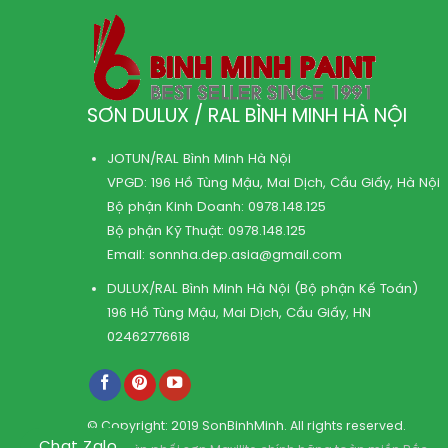
SƠN DULUX / RAL BÌNH MINH HÀ NỘI
JOTUN/RAL Bình Minh Hà Nội
VPGD: 196 Hồ Tùng Mậu, Mai Dịch, Cầu Giấy, Hà Nội
Bộ phận Kinh Doanh:
0978.148.125
Bộ phận Kỹ Thuật:
0978.148.125
Email:
sonnha.dep.asia@gmail.com
DULUX/RAL Bình Minh Hà Nội (Bộ phận Kế Toán)
196 Hồ Tùng Mậu, Mai Dịch, Cầu Giấy, HN
02462776618
© Copyright: 2019 SonBinhMinh. All rights reserved.
Chat Zalo