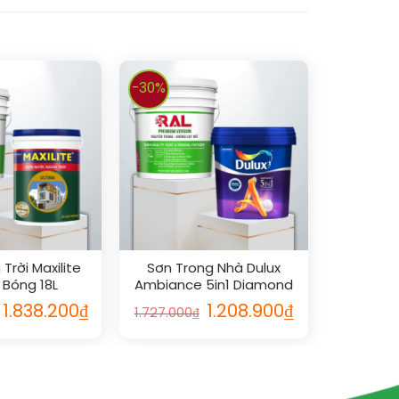
-30%
Trời Maxilite
Sơn Trong Nhà Dulux
 Bóng 18L
Ambiance 5in1 Diamond
Glow Siêu Cao Cấp 5L
1.838.200
₫
1.208.900
₫
1.727.000
₫