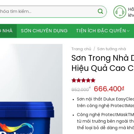
Hỗ
kh
G NHÀ
SƠN CHUYÊN DỤNG
TIỆN ÍCH ĐẶC QUYỀN
Trang chủ
/
Sơn tường nhà
Sơn Trong Nhà D
Hiệu Quả Cao C
5.00
1
trên 5
₫
666.400
₫
952.000
dựa trên
đánh giá
Sơn nội thất Dulux
EasyCle
trên công nghệ ProtectMas
Công nghệ ProtectMaskTM 
từ môi trường bên ngoài t
thể loại bỏ dễ dàng mà kh