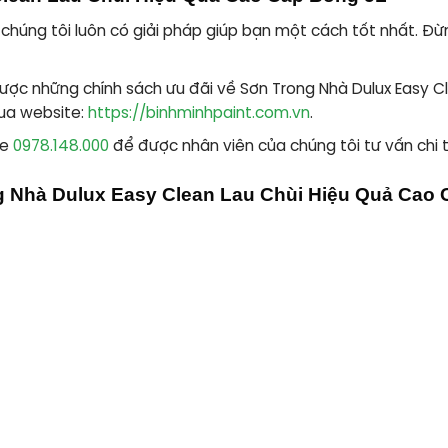
 chúng tôi luôn có giải pháp giúp bạn một cách tốt nhất. Đừ
ược những chính sách ưu đãi về Sơn Trong Nhà Dulux Easy C
ua website:
https://binhminhpaint.com.vn
.
ne
0978.148.000
để được nhân viên của chúng tôi tư vấn chi t
ng Nhà Dulux Easy Clean Lau Chùi Hiệu Quả Cao