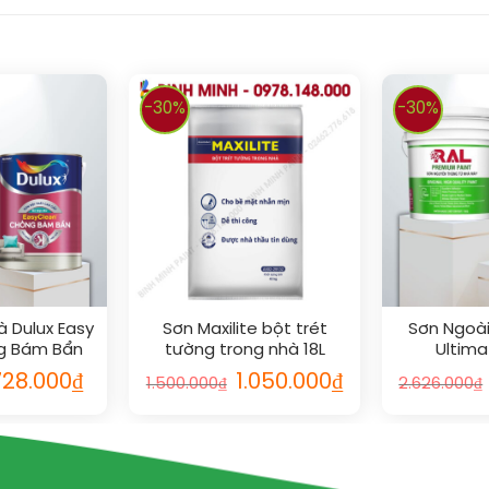
-30%
-30%
 Dulux Easy
Sơn Maxilite bột trét
Sơn Ngoài 
g Bám Bẩn
tường trong nhà 18L
Ultima
5L
728.000
₫
1.050.000
₫
1.500.000
₫
2.626.000
₫