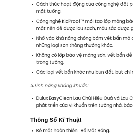
Cách thức hoạt động của công nghệ đột ph
mặt tường.
Công nghệ KidProof™ mới tạo lớp màng bảo
mặt nên dễ được lau sạch, màu sắc được gi
Nhờ vào khả năng chống bám vết bẩn mà c
những loại sơn thông thường khác.
Không có lớp bảo vệ màng sơn, vết bẩn dễ 
trong tường.
Các loại vết bẩn khác như bùn đất, bút ch
3.Tính năng kháng khuẩn:
Dulux EasyClean Lau Chùi Hiệu Quả và Lau
phát triển của vi khuẩn trên tường nhà, bả
Thông Số Kĩ Thuật
Bề mặt hoàn thiện :
Bề Mặt Bóng.