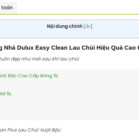
 toán
Nội dung chính
[
ẩn
]
g Nhà Dulux Easy Clean Lau Chùi Hiệu Quả Cao
uôn đẹp như mới sau khi lau chùi
Vượt Bậc Cao Cấp Bóng 5L
ld 5L
an Plus Lau Chùi Vượt Bậc: