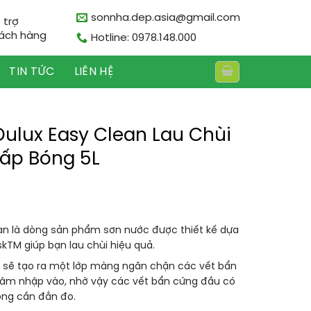
sonnha.dep.asia@gmail.com
 trợ
ách hàng
Hotline: 0978.148.000
TIN TỨC
LIÊN HỆ
ulux Easy Clean Lau Chùi
ấp Bóng 5L
an
là dòng sản phẩm sơn nước được thiết kế dựa
kTM giúp bạn lau chùi hiệu quả.
sẽ tạo ra một lớp màng ngăn chặn các vết bẩn
hâm nhập vào, nhờ vậy các vết bẩn cứng đầu có
ông cần đắn đo.