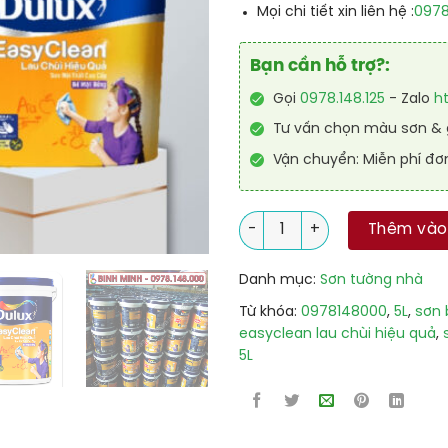
097
Mọi chi tiết xin liên hệ :
Bạn cần hỗ trợ?:
Gọi
0978.148.125
- Zalo
h
Tư vấn chọn màu sơn & g
Vận chuyển: Miễn phí đơ
Sơn Trong Nhà Dulux Easy Cl
Thêm vào
Danh mục:
Sơn tường nhà
Từ khóa:
0978148000
,
5L
,
sơn 
easyclean lau chùi hiệu quả
,
5L