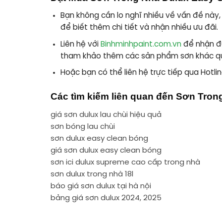
Bạn không cần lo nghĩ nhiều về vấn đề này,
để biết thêm chi tiết và nhận nhiều ưu đãi.
Liên hệ với
Binhminhpaint.com.vn
để nhận đ
tham khảo thêm các sản phẩm sơn khác q
Hoặc bạn có thể liên hệ trực tiếp qua Hotli
Các tìm kiếm liên quan đến Sơn Tro
giá sơn dulux lau chùi hiệu quả
sơn bóng lau chùi
sơn dulux easy clean bóng
giá sơn dulux easy clean bóng
sơn ici dulux supreme cao cấp trong nhà
sơn dulux trong nhà 18l
báo giá sơn dulux tại hà nội
bảng giá sơn dulux 2024, 2025