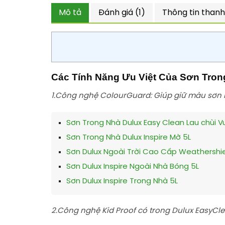
Mô tả
Đánh giá (1)
Thông tin thanh
Các Tính Năng Ưu Việt Của Sơn Tron
1.Công nghệ ColourGuard: Giúp giữ màu sơn l
Sơn Trong Nhà Dulux Easy Clean Lau chùi 
Sơn Trong Nhà Dulux Inspire Mờ 5L
Sơn Dulux Ngoài Trời Cao Cấp Weathershie
Sơn Dulux Inspire Ngoài Nhà Bóng 5L
Sơn Dulux Inspire Trong Nhà 5L
2.Công nghệ Kid Proof có trong Dulux EasyCle