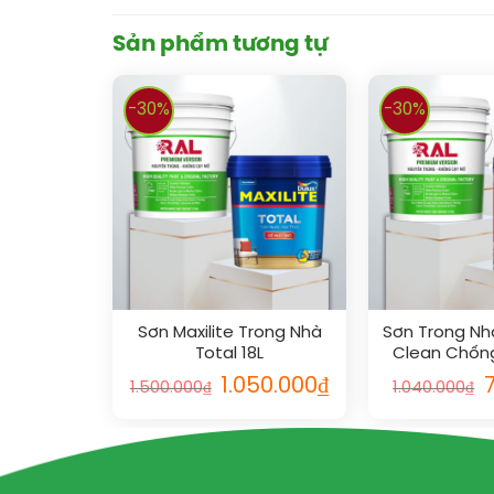
Sản phẩm tương tự
-30%
-30%
Sơn Maxilite Trong Nhà
Sơn Trong Nhà
Total 18L
Clean Chốn
Mờ 
1.050.000
₫
1.500.000
₫
1.040.000
₫