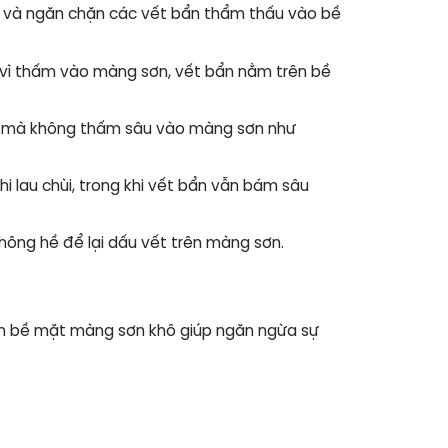
m và ngăn chặn các vết bẩn thẩm thấu vào bề
 vì thấm vào màng sơn, vết bẩn nằm trên bề
g mà không thấm sâu vào màng sơn như
 lau chùi, trong khi vết bẩn vẫn bám sâu
hông hề để lại dấu vết trên màng sơn.
rên bề mặt màng sơn khô giúp ngăn ngừa sự