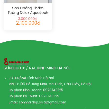
Sơn Chống Thấm
Tường Dulux Aquatech
Flex
3.000.000
₫
2.100.000
₫
SƠN DULUX / RAL BÌNH MINH HÀ NỘI
JOTUN/RAL Bình Minh Hà Nội
VPGD: 196 Hồ Tùng Mậu, Mai Dịch, Cầu Giấy, Hà Nội
Bộ phận Kinh Doanh:
0978.148.125
Bộ phận Kỹ Thuật:
0978.148.125
Email:
sonnha.dep.asia@gmail.com