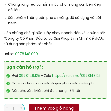
Chống rong rêu và nấm mốc cho màng sơn bền đẹp
dài lâu
Sản phẩm không cần pha xi măng, dể sử dụng và tiết
kiệm
Còn chừng chờ gì nữa! Hãy chạy nhanh đến với chúng tôi:
“Công ty Cổ Phần Đầu tư và Giải Pháp Bình Minh” để được
sử dụng sản phẩm tốt nhất.
Holite:
0978.148.000
Bạn cần hỗ trợ?:
Gọi
0978.148.125
- Zalo
https://zalo.me/0978148125
Tư vấn chọn màu sơn & giải pháp sơn miễn phí
Vận chuyển: Miễn phí đơn hàng >3,5 tấn
Mua Sơn Chống Thấm Dulux Aquatech Flex số lượng
Thêm vào giỏ hàng