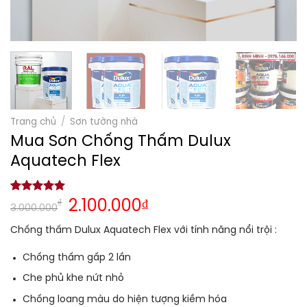
Trang chủ
/
Sơn tường nhà
Mua Sơn Chống Thấm Dulux
Aquatech Flex
5.00
1
trên 5
₫
2.100.000
₫
3.000.000
dựa trên
đánh giá
Chống thấm Dulux Aquatech Flex với tính năng nổi trội :
Chống thấm gấp 2 lần
Che phủ khe nứt nhỏ
Chống loang màu do hiện tượng kiềm hóa