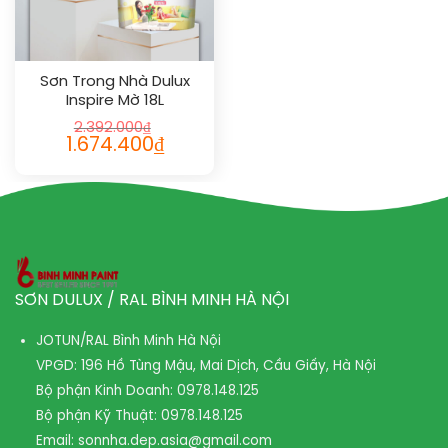
Sơn Trong Nhà Dulux
Inspire Mờ 18L
2.392.000
₫
1.674.400
₫
SƠN DULUX / RAL BÌNH MINH HÀ NỘI
JOTUN/RAL Bình Minh Hà Nội
VPGD: 196 Hồ Tùng Mậu, Mai Dịch, Cầu Giấy, Hà Nội
Bộ phận Kinh Doanh:
0978.148.125
Bộ phận Kỹ Thuật:
0978.148.125
Email:
sonnha.dep.asia@gmail.com