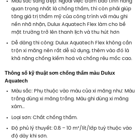
Màu sắc sáng đẹp
: Ngoài việc đảm bảo tính năng
quan trọng nhất là chống thấm, thì còn phải giúp
tăng giá trị thẩm mỹ của công trình với màu ghi
nền nhã nhặn, Dulux Aquatech Flex làm cho bề
mặt trường trở lên thanh lịch và thu hút hơn
Dễ dàng thi công
: Dulux Aquatech Flex không cần
trộn xi măng nên rất dễ sử dụng, thêm vào đó là
khả năng chống kiềm hoá và chống rêu mốc cao.
Thông số kỹ thuật sơn chống thấm màu Dulux
Aquatech
Màu sắc: Phụ thuộc vào màu của xi măng như: Màu
trắng dùng xi măng trắng. Màu ghi dùng xi măng
xám…
Loại sơn: Chất chống thấm.
Độ phủ lý thuyết: 0.8 – 10 m²/lít/lớp tuỳ thuộc vào
độ dày khi sơn.