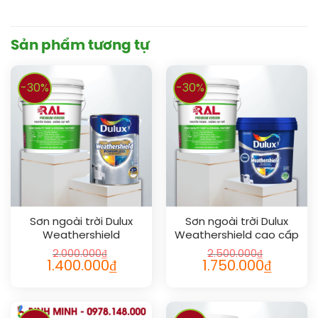
Sản phẩm tương tự
-30%
-30%
Sơn ngoài trời Dulux
Sơn ngoài trời Dulux
Weathershield
Weathershield cao cấp
Powerflexx siêu cao cấp
bóng 5L
2.000.000
₫
2.500.000
₫
5L
1.400.000
₫
1.750.000
₫