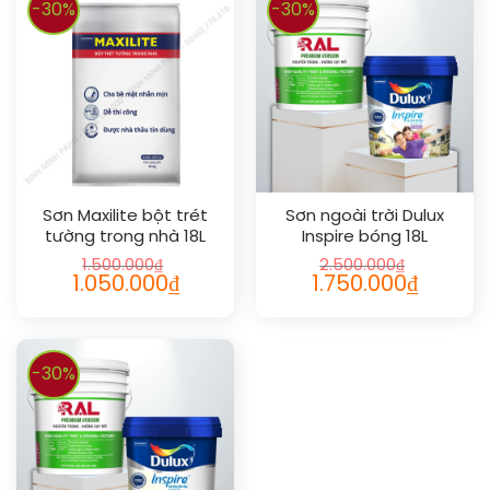
-30%
-30%
Sơn Maxilite bột trét
Sơn ngoài trời Dulux
tường trong nhà 18L
Inspire bóng 18L
1.500.000
₫
2.500.000
₫
1.050.000
₫
1.750.000
₫
-30%