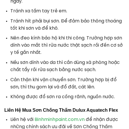
ngày.
Tránh xa tầm tay trẻ em.
Tránh hít phải bụi sơn. Để đảm bảo thông thoáng
tốt khi sơn và để khô.
Nên đeo kính bảo hộ khi thi công. Trường hợp sơn
dính vào mắt thì rửa nước thật sạch rồi đến cơ sở
y tế gần nhất.
Nếu sơn dính vào da thì cần dùng xà phòng hoặc
chất tẩy rồi rửa sạch bằng nước sạch.
Cản thận khi vận chuyển sơn. Trường hợp bị đổ
sơn, thì thu gom lại và đổ đất, cát lên.
Không được đổ sơn ra cống rãnh, nguồn nước.
Liên Hệ Mua Sơn Chống Thấm Dulux Aquatech Flex
Liên hệ với
Binhminhpaint.com.vn
để nhận được
những chính sách ưu đãi về Sơn Chống Thấm