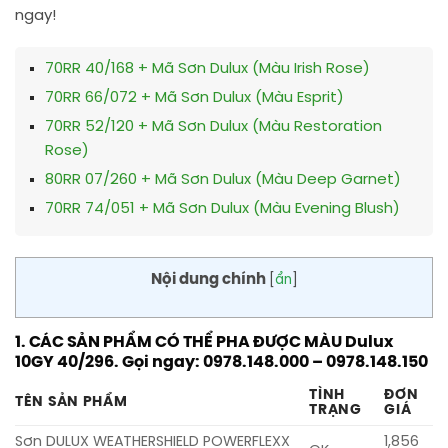
ngay!
70RR 40/168 + Mã Sơn Dulux (Màu Irish Rose)
70RR 66/072 + Mã Sơn Dulux (Màu Esprit)
70RR 52/120 + Mã Sơn Dulux (Màu Restoration
Rose)
80RR 07/260 + Mã Sơn Dulux (Màu Deep Garnet)
70RR 74/051 + Mã Sơn Dulux (Màu Evening Blush)
Nội dung chính
[
ẩn
]
1. CÁC SẢN PHẨM CÓ THỂ PHA ĐƯỢC MÀU Dulux
10GY 40/296. Gọi ngay: 0978.148.000 – 0978.148.150
TÌNH
ĐƠN
TÊN SẢN PHẨM
TRẠNG
GIÁ
Sơn DULUX WEATHERSHIELD POWERFLEXX
1,856