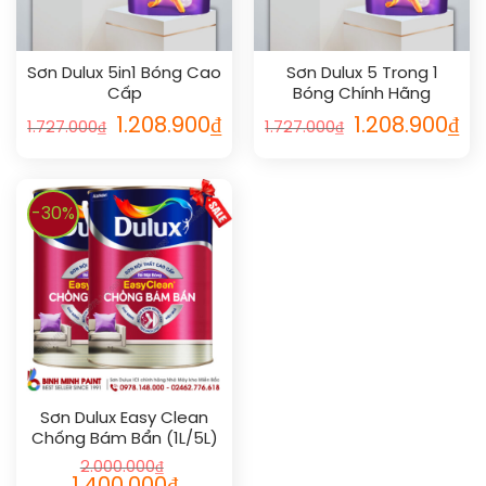
Sơn Dulux 5in1 Bóng Cao
Sơn Dulux 5 Trong 1
Cấp
Bóng Chính Hãng
1.208.900
₫
1.208.900
₫
1.727.000
₫
1.727.000
₫
-30%
Sơn Dulux Easy Clean
Chống Bám Bẩn (1L/5L)
2.000.000
₫