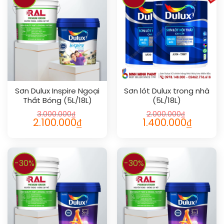
Sơn Dulux Inspire Ngoại
Sơn lót Dulux trong nhà
Thất Bóng (5L/18L)
(5L/18L)
3.000.000
₫
2.000.000
₫
2.100.000
₫
1.400.000
₫
-30%
-30%