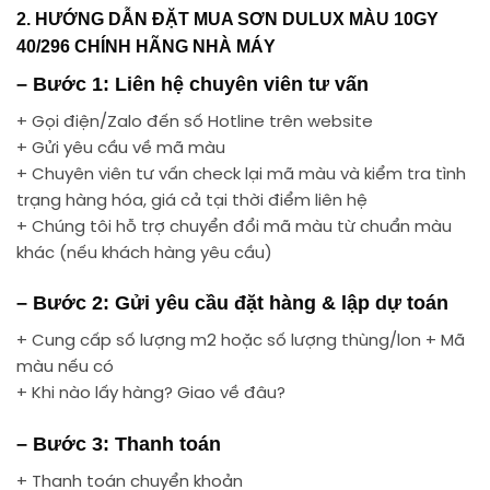
2. HƯỚNG DẪN ĐẶT MUA SƠN DULUX MÀU 10GY
40/296 CHÍNH HÃNG NHÀ MÁY
– Bước 1: Liên hệ chuyên viên tư vấn
+ Gọi điện/Zalo đến số Hotline trên website
+ Gửi yêu cầu về mã màu
+ Chuyên viên tư vấn check lại mã màu và kiểm tra tình
trạng hàng hóa, giá cả tại thời điểm liên hệ
+ Chúng tôi hỗ trợ chuyển đổi mã màu từ chuẩn màu
khác (nếu khách hàng yêu cầu)
– Bước 2: Gửi yêu cầu đặt hàng & lập dự toán
+ Cung cấp số lượng m2 hoặc số lượng thùng/lon + Mã
màu nếu có
+ Khi nào lấy hàng? Giao về đâu?
– Bước 3: Thanh toán
+ Thanh toán chuyển khoản