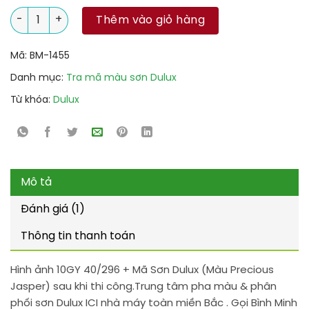
10GY 40/296 + Mã Sơn Dulux (Màu Precious Jasper) số lượng
Thêm vào giỏ hàng
Mã:
BM-1455
Danh mục:
Tra mã màu sơn Dulux
Từ khóa:
Dulux
Mô tả
Đánh giá (1)
Thông tin thanh toán
Hình ảnh 10GY 40/296 + Mã Sơn Dulux (Màu Precious
Jasper) sau khi thi công.Trung tâm pha màu & phân
phối sơn Dulux ICI nhà máy toàn miền Bắc . Gọi Bình Minh