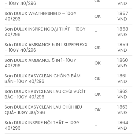
OK
– 10GY 40/296
VNĐ
Sơn DULUX WEATHERSHIELD – 10GY
1,857
OK
40/296
VNĐ
Sơn DULUX INSPIRE NGOẠI THẤT – 10GY
1,858
–
40/296
VNĐ
Sơn DULUX AMBIANCE 5 IN 1 SUPERFLEXX
1,859
OK
– 10GY 40/296
VNĐ
Sơn DULUX AMBIANCE 5 IN 1- 10GY
1,860
OK
40/296
VNĐ
Sơn DULUX EASYCLEAN CHỐNG BÁM
1,861
OK
BẨN- 10GY 40/296
VNĐ
Sơn DULUX EASYCLEAN LAU CHÙI VƯỢT
1,862
OK
BẬC- 10GY 40/296
VNĐ
Sơn DULUX EASYCLEAN LAU CHÙI HIỆU
1,863
OK
QUẢ- 10GY 40/296
VNĐ
Sơn DULUX INSPIRE NỘI THẤT – 10GY
1,864
–
40/296
VNĐ