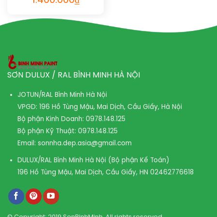
1.400.000
₫
SƠN DULUX / RAL BÌNH MINH HÀ NỘI
JOTUN/RAL Bình Minh Hà Nội
VPGD: 196 Hồ Tùng Mậu, Mai Dịch, Cầu Giấy, Hà Nội
Bộ phận Kinh Doanh:
0978.148.125
Bộ phận Kỹ Thuật:
0978.148.125
Email:
sonnha.dep.asia@gmail.com
DULUX/RAL Bình Minh Hà Nội (Bộ phận Kế Toán)
196 Hồ Tùng Mậu, Mai Dịch, Cầu Giấy, HN
02462776618