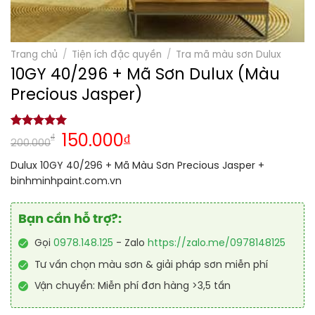
Trang chủ
/
Tiện ích đặc quyền
/
Tra mã màu sơn Dulux
10GY 40/296 + Mã Sơn Dulux (Màu
Precious Jasper)
5.00
1
trên 5
₫
150.000
₫
200.000
dựa trên
đánh giá
Dulux 10GY 40/296 + Mã Màu Sơn Precious Jasper +
binhminhpaint.com.vn
Bạn cần hỗ trợ?:
Gọi
0978.148.125
- Zalo
https://zalo.me/0978148125
Tư vấn chọn màu sơn & giải pháp sơn miễn phí
Vận chuyển: Miễn phí đơn hàng >3,5 tấn