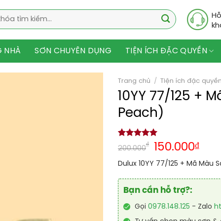
Hỗ
kh
G NHÀ
SƠN CHUYÊN DỤNG
TIỆN ÍCH ĐẶC QUYỀN
Trang chủ
/
Tiện ích đặc quyề
10YY 77/125 + 
Peach)
5.00
1
trên 5
₫
150.000
₫
200.000
dựa trên
đánh giá
Dulux 10YY 77/125 + Mã Màu 
Bạn cần hỗ trợ?:
Gọi
0978.148.125
- Zalo
h