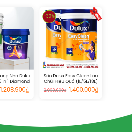
-30%
rong Nhà Dulux
Sơn Dulux Easy Clean Lau
 In 1 Diamond
Chùi Hiệu Quả (1L/5L/18L)
w Bóng
1.208.900
₫
1.400.000
₫
2.000.000
₫