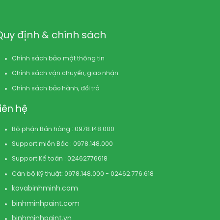
Quy định & chính sách
Chính sách bảo mật thông tin
Chính sách vận chuyển, giao nhận
Chính sách bảo hành, đổi trả
Liên hệ
Bộ phận Bán hàng : 0978.148.000
Support miền Bắc : 0978.148.000
Support Kế toán : 02462776618
Cán bộ Kỹ thuật: 0978.148.000 - 02462.776.618
kovabinhminh.com
binhminhpaint.com
binhminhpaint.vn