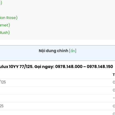
e)
ion Rose)
rnet)
lush)
Nội dung chính
[
ẩn
]
x 10YY 77/125. Gọi ngay: 0978.148.000 – 0978.148.150
125
–
25