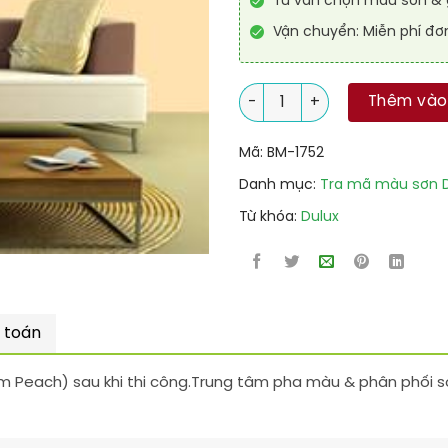
Tư vấn chọn màu sơn & g
Vận chuyển: Miễn phí đơ
10YY 77/125 + Mã Sơn Dulux 
Thêm vào
Mã:
BM-1752
Danh mục:
Tra mã màu sơn D
Từ khóa:
Dulux
 toán
m Peach) sau khi thi công.Trung tâm pha màu & phân phối sơ