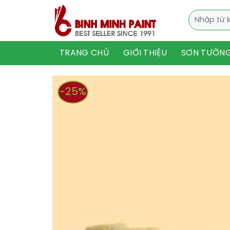
Skip
Tìm
to
kiếm:
content
TRANG CHỦ
GIỚI THIỆU
SƠN TƯỜN
-25%