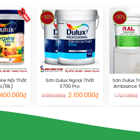
-30%
-30%
ire Nội Thất
Sơn Dulux Ngoại Thất
Sơn Dulux T
L/18L)
E700 Pro
Ambiance 5
Glo
.400.000
₫
2.100.000
₫
3.000.000
₫
1.727.000
₫