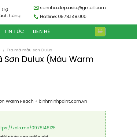
sonnha.dep.asia@gmail.com
 trợ
ách hàng
Hotline: 0978.148.000
TIN TỨC
LIÊN HỆ
n
/
Tra mã màu sơn Dulux
Mã Sơn Dulux (Màu Warm
Sơn Warm Peach + binhminhpaint.com.vn
ttps://zalo.me/0978148125