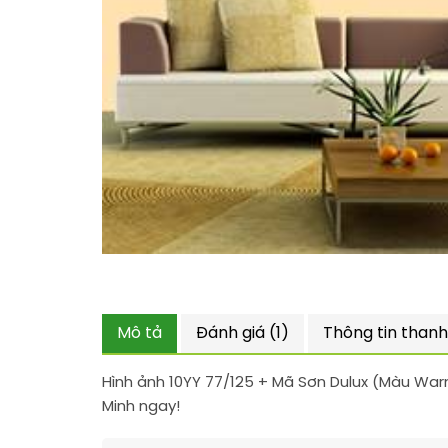
Mô tả
Đánh giá (1)
Thông tin thanh
Hình ảnh 10YY 77/125 + Mã Sơn Dulux (Màu War
Minh ngay!