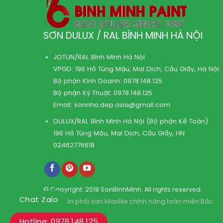
SƠN DULUX / RAL BÌNH MINH HÀ NỘI
JOTUN/RAL Bình Minh Hà Nội
VPGD: 196 Hồ Tùng Mậu, Mai Dịch, Cầu Giấy, Hà Nội
Bộ phận Kinh Doanh:
0978.148.125
Bộ phận Kỹ Thuật:
0978.148.125
Email:
sonnha.dep.asia@gmail.com
DULUX/RAL Bình Minh Hà Nội (Bộ phận Kế Toán)
196 Hồ Tùng Mậu, Mai Dịch, Cầu Giấy, HN
02462776618
© Copyright: 2019 SonBinhMinh. All rights reserved.
Chat Zalo
Kho phân phối sơn Maxilite chính hãng toàn miền Bắc
Hotline: 0978.148.125