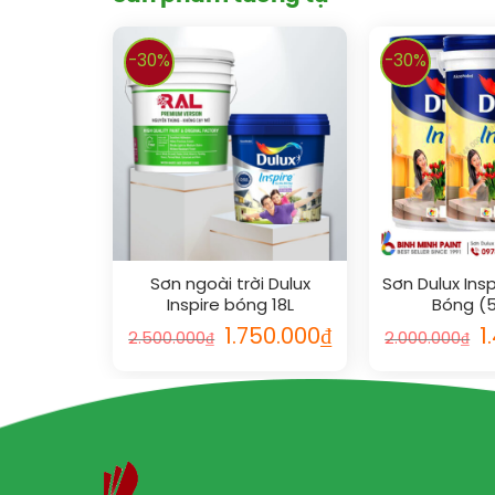
-30%
-30%
Sơn ngoài trời Dulux
Sơn Dulux Insp
Inspire bóng 18L
Bóng (5
1.750.000
₫
1
2.500.000
₫
2.000.000
₫