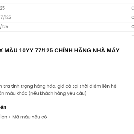
125
7/125
/125
–
 MÀU 10YY 77/125 CHÍNH HÃNG NHÀ MÁY
tra tình trạng hàng hóa, giá cả tại thời điểm liên hệ
uẩn màu khác (nếu khách hàng yêu cầu)
oán
/lon + Mã màu nếu có