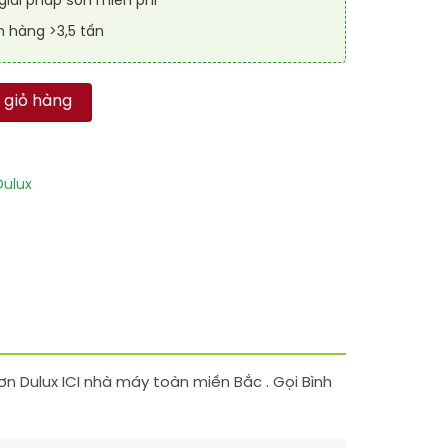
iải pháp sơn miễn phí
n hàng >3,5 tấn
(Màu Warm Peach) số lượng
 giỏ hàng
ulux
n Dulux ICI nhà máy toàn miền Bắc . Gọi Bình