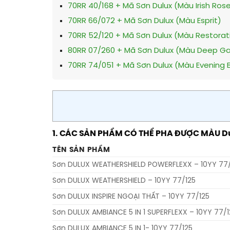
70RR 40/168 + Mã Sơn Dulux (Màu Irish Ros
70RR 66/072 + Mã Sơn Dulux (Màu Esprit)
70RR 52/120 + Mã Sơn Dulux (Màu Restorat
80RR 07/260 + Mã Sơn Dulux (Màu Deep Ga
70RR 74/051 + Mã Sơn Dulux (Màu Evening B
1. CÁC SẢN PHẨM CÓ THỂ PHA ĐƯỢC MÀU Dulu
TÊN SẢN PHẨM
Sơn DULUX WEATHERSHIELD POWERFLEXX – 10YY 77/
Sơn DULUX WEATHERSHIELD – 10YY 77/125
Sơn DULUX INSPIRE NGOẠI THẤT – 10YY 77/125
Sơn DULUX AMBIANCE 5 IN 1 SUPERFLEXX – 10YY 77/1
Sơn DULUX AMBIANCE 5 IN 1- 10YY 77/125