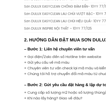
Sơn DULUX EASYCLEAN CHỐNG BÁM BẨN- 10YY 77/
Sơn DULUX EASYCLEAN LAU CHÙI VƯỢT BẬC- 10YY 7
Sơn DULUX EASYCLEAN LAU CHÙI HIỆU QUẢ- 10YY 77
Sơn DULUX INSPIRE NỘI THẤT – 10YY 77/125
2. HƯỚNG DẪN ĐẶT MUA SƠN DULUX
– Bước 1: Liên hệ chuyên viên tư vấn
+ Gọi điện/Zalo đến số Hotline trên website
+ Gửi yêu cầu về mã màu
+ Chuyên viên tư vấn check lại mã màu và kiểm 
+ Chúng tôi hỗ trợ chuyển đổi mã màu từ ch
– Bước 2: Gửi yêu cầu đặt hàng & lập dự t
+ Cung cấp số lượng m2 hoặc số lượng thùng
+ Khi nào lấy hàng? Giao về đâu?