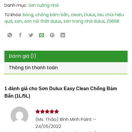
Danh mục:
Sơn tường nhà
Từ khóa:
bóng
,
chống bám bẩn
,
clean
,
Dulux
,
lau chùi hiệu
quả
,
sơn
,
sơn nội thất dulux
,
sơn trong nhà dulux
,
Z966B
Đánh giá (1)
Thông tin thanh toán
1 đánh giá cho
Sơn Dulux Easy Clean Chống Bám
Bẩn (1L/5L)
Được xếp
(Ms. Thảo) Bình Minh Paint
–
hạng
5
5
24/05/2022
sao