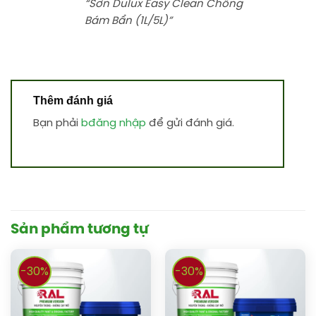
“Sơn Dulux Easy Clean Chống
Bám Bẩn (1L/5L)”
Thêm đánh giá
Bạn phải
bđăng nhập
để gửi đánh giá.
Sản phẩm tương tự
-30%
-30%