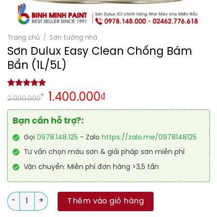
Trang chủ
/
Sơn tường nhà
Sơn Dulux Easy Clean Chống Bám
Bẩn (1L/5L)
5.00
1
trên 5
₫
1.400.000
₫
2.000.000
dựa trên
đánh giá
Bạn cần hỗ trợ?:
Gọi
0978.148.125
- Zalo
https://zalo.me/0978148125
Tư vấn chọn màu sơn & giải pháp sơn miễn phí
Vận chuyển: Miễn phí đơn hàng >3,5 tấn
Sơn Dulux Easy Clean Chống Bám Bẩn (1L/5L) số lượng
Thêm vào giỏ hàng