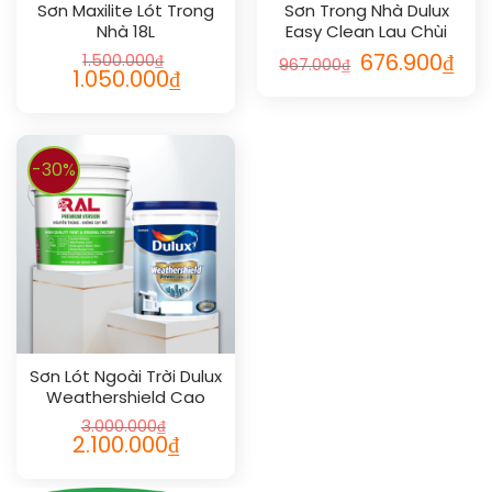
Sơn Maxilite Lót Trong
Sơn Trong Nhà Dulux
Nhà 18L
Easy Clean Lau Chùi
Vượt Bậc 5L
1.500.000
₫
676.900
₫
967.000
₫
1.050.000
₫
-30%
Sơn Lót Ngoài Trời Dulux
Weathershield Cao
Cấp 18L
3.000.000
₫
2.100.000
₫