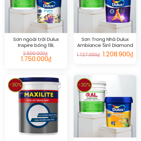
Sơn ngoài trời Dulux
Sơn Trong Nhà Dulux
Inspire bóng 18L
Ambiance 5in1 Diamond
Glow Siêu Cao Cấp 5L
2.500.000
₫
1.208.900
₫
1.727.000
₫
1.750.000
₫
-30%
-30%