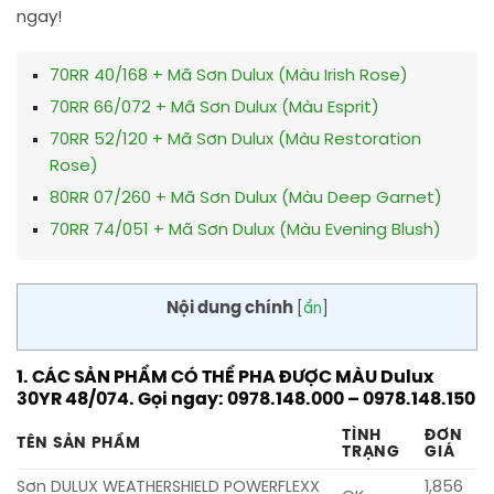
ngay!
70RR 40/168 + Mã Sơn Dulux (Màu Irish Rose)
70RR 66/072 + Mã Sơn Dulux (Màu Esprit)
70RR 52/120 + Mã Sơn Dulux (Màu Restoration
Rose)
80RR 07/260 + Mã Sơn Dulux (Màu Deep Garnet)
70RR 74/051 + Mã Sơn Dulux (Màu Evening Blush)
Nội dung chính
[
ẩn
]
1. CÁC SẢN PHẨM CÓ THỂ PHA ĐƯỢC MÀU Dulux
30YR 48/074. Gọi ngay: 0978.148.000 – 0978.148.150
TÌNH
ĐƠN
TÊN SẢN PHẨM
TRẠNG
GIÁ
Sơn DULUX WEATHERSHIELD POWERFLEXX
1,856