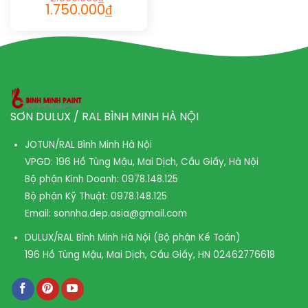
1.750.000
₫
SƠN DULUX / RAL BÌNH MINH HÀ NỘI
JOTUN/RAL Bình Minh Hà Nội
VPGD: 196 Hồ Tùng Mậu, Mai Dịch, Cầu Giấy, Hà Nội
Bộ phận Kinh Doanh:
0978.148.125
Bộ phận Kỹ Thuật:
0978.148.125
Email:
sonnha.dep.asia@gmail.com
DULUX/RAL Bình Minh Hà Nội (Bộ phận Kế Toán)
196 Hồ Tùng Mậu, Mai Dịch, Cầu Giấy, HN
02462776618