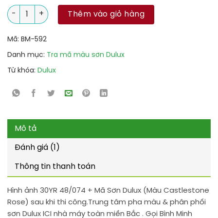
30YR 48/074 + Mã Sơn Dulux (Màu Castlestone Rose) số lượn
Thêm vào giỏ hàng
Mã:
BM-592
Danh mục:
Tra mã màu sơn Dulux
Từ khóa:
Dulux
Mô tả
Đánh giá (1)
Thông tin thanh toán
Hình ảnh 30YR 48/074 + Mã Sơn Dulux (Màu Castlestone
Rose) sau khi thi công.Trung tâm pha màu & phân phối
sơn Dulux ICI nhà máy toàn miền Bắc . Gọi Bình Minh