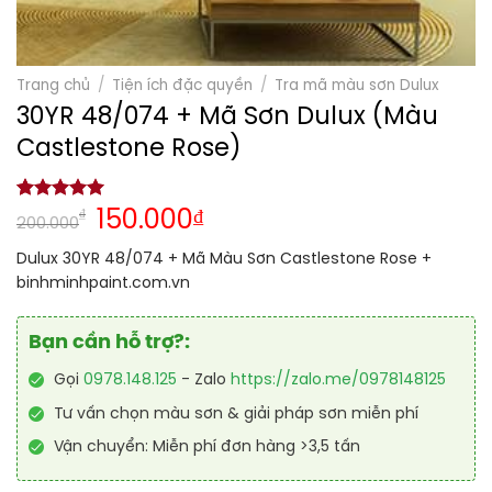
Trang chủ
/
Tiện ích đặc quyền
/
Tra mã màu sơn Dulux
30YR 48/074 + Mã Sơn Dulux (Màu
Castlestone Rose)
5.00
1
trên 5
₫
150.000
₫
200.000
dựa trên
đánh giá
Dulux 30YR 48/074 + Mã Màu Sơn Castlestone Rose +
binhminhpaint.com.vn
Bạn cần hỗ trợ?:
Gọi
0978.148.125
- Zalo
https://zalo.me/0978148125
Tư vấn chọn màu sơn & giải pháp sơn miễn phí
Vận chuyển: Miễn phí đơn hàng >3,5 tấn