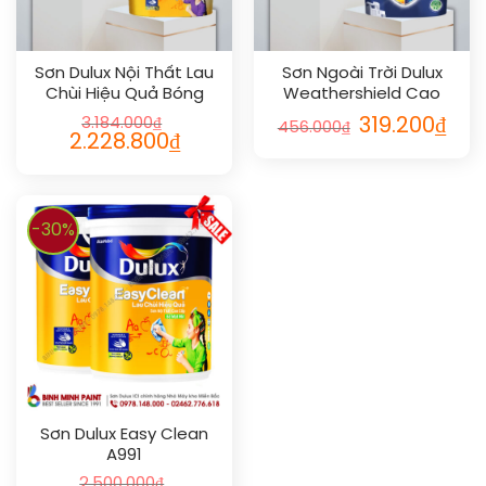
Sơn Dulux Nội Thất Lau
Sơn Ngoài Trời Dulux
Chùi Hiệu Quả Bóng
Weathershield Cao
Cấp Mờ 1L
3.184.000
₫
319.200
₫
456.000
₫
2.228.800
₫
-30%
Sơn Dulux Easy Clean
A991
2.500.000
₫