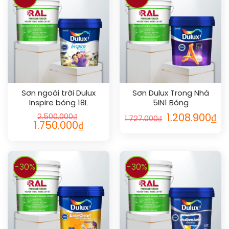
Sơn ngoài trời Dulux
Sơn Dulux Trong Nhà
Inspire bóng 18L
5IN1 Bóng
2.500.000
₫
1.208.900
₫
1.727.000
₫
1.750.000
₫
-30%
-30%