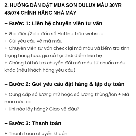
2. HƯỚNG DẪN ĐẶT MUA SƠN DULUX MÀU 30YR
48/074 CHÍNH HÃNG NHÀ MÁY
– Bước 1: Liên hệ chuyên viên tư vấn
+ Gọi điện/Zalo đến số Hotline trên website
+ Gửi yêu cầu về mã màu
+ Chuyên viên tư vấn check lại mã màu và kiểm tra tình
trạng hàng hóa, giá cả tại thời điểm liên hệ
+ Chúng tôi hỗ trợ chuyển đổi mã màu từ chuẩn màu
khác (nếu khách hàng yêu cầu)
– Bước 2: Gửi yêu cầu đặt hàng & lập dự toán
+ Cung cấp số lượng m2 hoặc số lượng thùng/lon + Mã
màu nếu có
+ Khi nào lấy hàng? Giao về đâu?
– Bước 3: Thanh toán
+ Thanh toán chuyển khoản