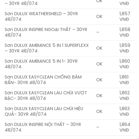
OK
– 30YR 48/074
VNĐ
Sơn DULUX WEATHERSHIELD – 30YR
1,857
OK
48/074
VNĐ
Sơn DULUX INSPIRE NGOẠI THẤT – 30YR
1,858
–
48/074
VNĐ
Sơn DULUX AMBIANCE 5 IN 1 SUPERFLEXX
1,859
OK
– 30YR 48/074
VNĐ
Sơn DULUX AMBIANCE 5 IN 1- 30YR
1,860
OK
48/074
VNĐ
Sơn DULUX EASYCLEAN CHỐNG BÁM
1,861
OK
BẨN- 30YR 48/074
VNĐ
Sơn DULUX EASYCLEAN LAU CHÙI VƯỢT
1,862
OK
BẬC- 30YR 48/074
VNĐ
Sơn DULUX EASYCLEAN LAU CHÙI HIỆU
1,863
OK
QUẢ- 30YR 48/074
VNĐ
Sơn DULUX INSPIRE NỘI THẤT – 30YR
1,864
–
48/074
VNĐ