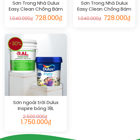
Sơn Trong Nhà Dulux
Sơn Trong Nhà Dulux
Easy Clean Chống Bám
Easy Clean Chống Bám
Bẩn Mờ 5L
Bẩn Bóng 5L
728.000
₫
728.000
₫
1.040.000
₫
1.040.000
₫
-30%
Sơn ngoài trời Dulux
Inspire bóng 18L
2.500.000
₫
1.750.000
₫