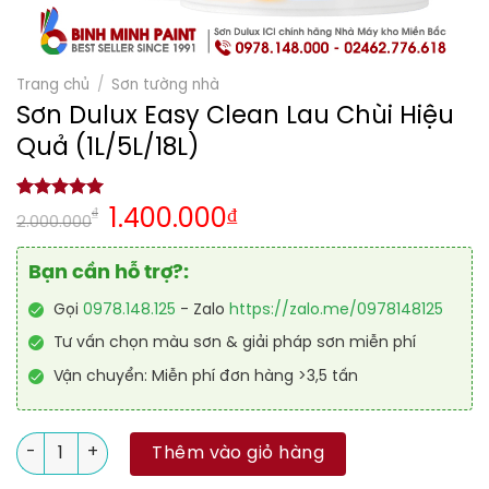
Trang chủ
/
Sơn tường nhà
Sơn Dulux Easy Clean Lau Chùi Hiệu
Quả (1L/5L/18L)
5.00
1
trên 5
₫
1.400.000
₫
2.000.000
dựa trên
đánh giá
Bạn cần hỗ trợ?:
Gọi
0978.148.125
- Zalo
https://zalo.me/0978148125
Tư vấn chọn màu sơn & giải pháp sơn miễn phí
Vận chuyển: Miễn phí đơn hàng >3,5 tấn
Sơn Dulux Easy Clean Lau Chùi Hiệu Quả (1L/5L/18L) số lượng
Thêm vào giỏ hàng