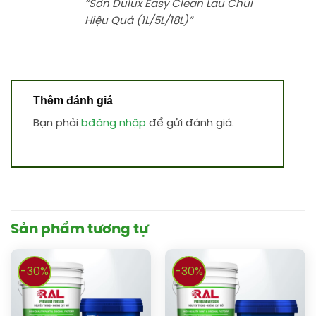
“Sơn Dulux Easy Clean Lau Chùi
Hiệu Quả (1L/5L/18L)”
Thêm đánh giá
Bạn phải
bđăng nhập
để gửi đánh giá.
Sản phẩm tương tự
-30%
-30%