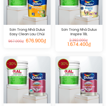
Sơn Trong Nhà Dulux
Sơn Trong Nhà Dulux
Easy Clean Lau Chùi
Inspire 18L
Vượt Bậc 5L
676.900
₫
2.392.000
₫
967.000
₫
1.674.400
₫
-30%
-30%