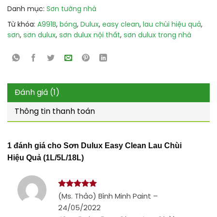
Danh mục:
Sơn tường nhà
Từ khóa:
A991B
,
bóng
,
Dulux
,
easy clean
,
lau chùi hiệu quả
,
sơn
,
sơn dulux
,
sơn dulux nội thất
,
sơn dulux trong nhà
Đánh giá (1)
Thông tin thanh toán
1 đánh giá cho
Sơn Dulux Easy Clean Lau Chùi
Hiệu Quả (1L/5L/18L)
Được xếp
(Ms. Thảo) Bình Minh Paint
–
hạng
5
5
24/05/2022
sao