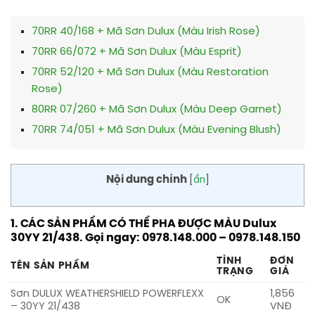
70RR 40/168 + Mã Sơn Dulux (Màu Irish Rose)
70RR 66/072 + Mã Sơn Dulux (Màu Esprit)
70RR 52/120 + Mã Sơn Dulux (Màu Restoration
Rose)
80RR 07/260 + Mã Sơn Dulux (Màu Deep Garnet)
70RR 74/051 + Mã Sơn Dulux (Màu Evening Blush)
Nội dung chính
[
ẩn
]
1. CÁC SẢN PHẨM CÓ THỂ PHA ĐƯỢC MÀU Dulux
30YY 21/438. Gọi ngay: 0978.148.000 – 0978.148.150
TÌNH
ĐƠN
TÊN SẢN PHẨM
TRẠNG
GIÁ
Sơn DULUX WEATHERSHIELD POWERFLEXX
1,856
OK
– 30YY 21/438
VNĐ