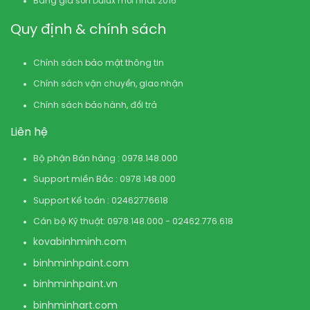
Bảng giá sơn Dulux mới nhất 2016
Quy định & chính sách
Chính sách bảo mật thông tin
Chính sách vận chuyển, giao nhận
Chính sách bảo hành, đổi trả
Liên hệ
Bộ phận Bán hàng : 0978.148.000
Support miền Bắc : 0978.148.000
Support Kế toán : 02462776618
Cán bộ Kỹ thuật: 0978.148.000 - 02462.776.618
kovabinhminh.com
binhminhpaint.com
binhminhpaint.vn
binhminhart.com