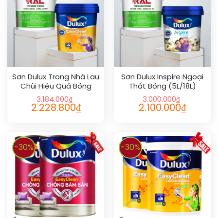
Sơn Dulux Trong Nhà Lau
Sơn Dulux Inspire Ngoại
Chùi Hiệu Quả Bóng
Thất Bóng (5L/18L)
3.184.000
₫
3.000.000
₫
2.228.800
₫
2.100.000
₫
-30%
-30%