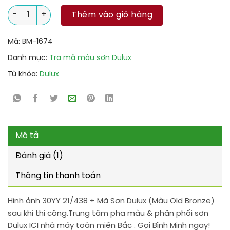
30YY 21/438 + Mã Sơn Dulux (Màu Old Bronze) số lượng
Thêm vào giỏ hàng
Mã:
BM-1674
Danh mục:
Tra mã màu sơn Dulux
Từ khóa:
Dulux
Mô tả
Đánh giá (1)
Thông tin thanh toán
Hình ảnh 30YY 21/438 + Mã Sơn Dulux (Màu Old Bronze)
sau khi thi công.Trung tâm pha màu & phân phối sơn
Dulux ICI nhà máy toàn miền Bắc . Gọi Bình Minh ngay!