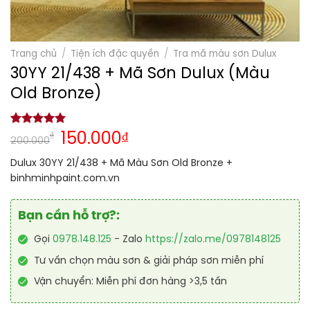
Trang chủ
/
Tiện ích đặc quyền
/
Tra mã màu sơn Dulux
30YY 21/438 + Mã Sơn Dulux (Màu
Old Bronze)
5.00
1
trên 5
₫
150.000
₫
200.000
dựa trên
đánh giá
Dulux 30YY 21/438 + Mã Màu Sơn Old Bronze +
binhminhpaint.com.vn
Bạn cần hỗ trợ?:
Gọi
0978.148.125
- Zalo
https://zalo.me/0978148125
Tư vấn chọn màu sơn & giải pháp sơn miễn phí
Vận chuyển: Miễn phí đơn hàng >3,5 tấn