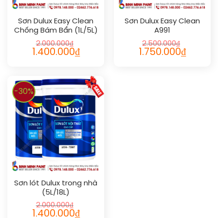
Sơn Dulux Easy Clean
Sơn Dulux Easy Clean
Chống Bám Bẩn (1L/5L)
A991
2.000.000
₫
2.500.000
₫
1.400.000
₫
1.750.000
₫
-30%
Sơn lót Dulux trong nhà
(5L/18L)
2.000.000
₫
1.400.000
₫