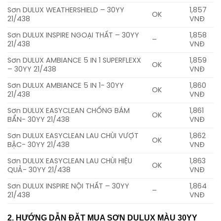
Sơn DULUX WEATHERSHIELD – 30YY
1,857
OK
21/438
VNĐ
Sơn DULUX INSPIRE NGOẠI THẤT – 30YY
1,858
–
21/438
VNĐ
Sơn DULUX AMBIANCE 5 IN 1 SUPERFLEXX
1,859
OK
– 30YY 21/438
VNĐ
Sơn DULUX AMBIANCE 5 IN 1- 30YY
1,860
OK
21/438
VNĐ
Sơn DULUX EASYCLEAN CHỐNG BÁM
1,861
OK
BẨN- 30YY 21/438
VNĐ
Sơn DULUX EASYCLEAN LAU CHÙI VƯỢT
1,862
OK
BẬC- 30YY 21/438
VNĐ
Sơn DULUX EASYCLEAN LAU CHÙI HIỆU
1,863
OK
QUẢ- 30YY 21/438
VNĐ
Sơn DULUX INSPIRE NỘI THẤT – 30YY
1,864
–
21/438
VNĐ
2. HƯỚNG DẪN ĐẶT MUA SƠN DULUX MÀU 30YY