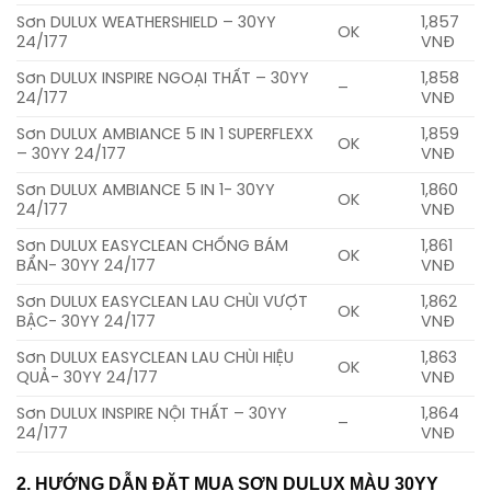
Sơn DULUX WEATHERSHIELD – 30YY
1,857
OK
24/177
VNĐ
Sơn DULUX INSPIRE NGOẠI THẤT – 30YY
1,858
–
24/177
VNĐ
Sơn DULUX AMBIANCE 5 IN 1 SUPERFLEXX
1,859
OK
– 30YY 24/177
VNĐ
Sơn DULUX AMBIANCE 5 IN 1- 30YY
1,860
OK
24/177
VNĐ
Sơn DULUX EASYCLEAN CHỐNG BÁM
1,861
OK
BẨN- 30YY 24/177
VNĐ
Sơn DULUX EASYCLEAN LAU CHÙI VƯỢT
1,862
OK
BẬC- 30YY 24/177
VNĐ
Sơn DULUX EASYCLEAN LAU CHÙI HIỆU
1,863
OK
QUẢ- 30YY 24/177
VNĐ
Sơn DULUX INSPIRE NỘI THẤT – 30YY
1,864
–
24/177
VNĐ
2. HƯỚNG DẪN ĐẶT MUA SƠN DULUX MÀU 30YY