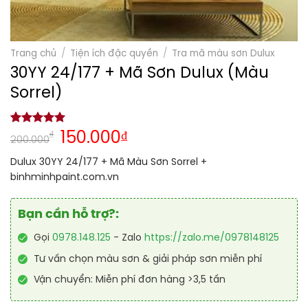
Trang chủ
/
Tiện ích đặc quyền
/
Tra mã màu sơn Dulux
30YY 24/177 + Mã Sơn Dulux (Màu
Sorrel)
5.00
1
trên 5
₫
150.000
₫
200.000
dựa trên
đánh giá
Dulux 30YY 24/177 + Mã Màu Sơn Sorrel +
binhminhpaint.com.vn
Bạn cần hỗ trợ?:
Gọi
0978.148.125
- Zalo
https://zalo.me/0978148125
Tư vấn chọn màu sơn & giải pháp sơn miễn phí
Vận chuyển: Miễn phí đơn hàng >3,5 tấn