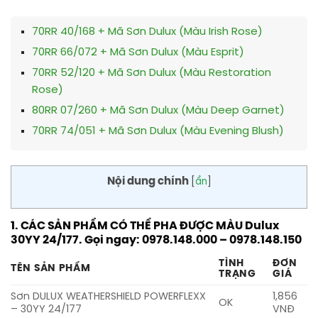
70RR 40/168 + Mã Sơn Dulux (Màu Irish Rose)
70RR 66/072 + Mã Sơn Dulux (Màu Esprit)
70RR 52/120 + Mã Sơn Dulux (Màu Restoration
Rose)
80RR 07/260 + Mã Sơn Dulux (Màu Deep Garnet)
70RR 74/051 + Mã Sơn Dulux (Màu Evening Blush)
Nội dung chính
[
ẩn
]
1. CÁC SẢN PHẨM CÓ THỂ PHA ĐƯỢC MÀU Dulux
30YY 24/177. Gọi ngay: 0978.148.000 – 0978.148.150
TÌNH
ĐƠN
TÊN SẢN PHẨM
TRẠNG
GIÁ
Sơn DULUX WEATHERSHIELD POWERFLEXX
1,856
OK
– 30YY 24/177
VNĐ