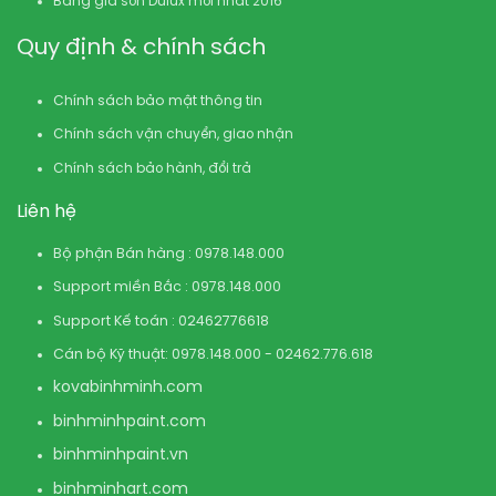
Bảng giá sơn Dulux mới nhất 2016
Quy định & chính sách
Chính sách bảo mật thông tin
Chính sách vận chuyển, giao nhận
Chính sách bảo hành, đổi trả
Liên hệ
Bộ phận Bán hàng : 0978.148.000
Support miền Bắc : 0978.148.000
Support Kế toán : 02462776618
Cán bộ Kỹ thuật: 0978.148.000 - 02462.776.618
kovabinhminh.com
binhminhpaint.com
binhminhpaint.vn
binhminhart.com