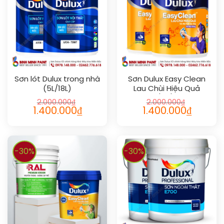
Sơn lót Dulux trong nhà
Sơn Dulux Easy Clean
(5L/18L)
Lau Chùi Hiệu Quả
(1L/5L/18L)
2.000.000
₫
2.000.000
₫
1.400.000
₫
1.400.000
₫
-30%
-30%