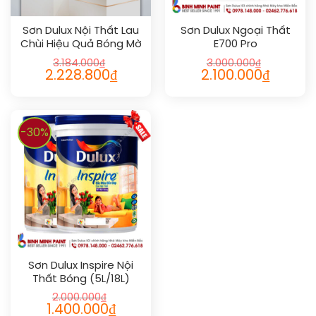
Sơn Dulux Nội Thất Lau
Sơn Dulux Ngoại Thất
Chùi Hiệu Quả Bóng Mờ
E700 Pro
3.184.000
₫
3.000.000
₫
2.228.800
₫
2.100.000
₫
-30%
Sơn Dulux Inspire Nội
Thất Bóng (5L/18L)
2.000.000
₫
1.400.000
₫