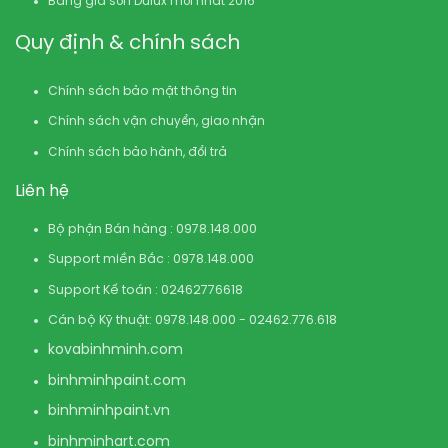
Bảng giá sơn Dulux mới nhất 2016
Quy định & chính sách
Chính sách bảo mật thông tin
Chính sách vận chuyển, giao nhận
Chính sách bảo hành, đổi trả
Liên hệ
Bộ phận Bán hàng : 0978.148.000
Support miền Bắc : 0978.148.000
Support Kế toán : 02462776618
Cán bộ Kỹ thuật: 0978.148.000 - 02462.776.618
kovabinhminh.com
binhminhpaint.com
binhminhpaint.vn
binhminhart.com