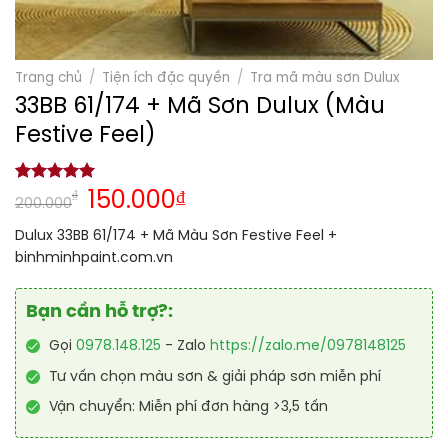
Trang chủ
/
Tiện ích đặc quyền
/
Tra mã màu sơn Dulux
33BB 61/174 + Mã Sơn Dulux (Màu
Festive Feel)
5.00
1
trên 5
₫
150.000
₫
200.000
dựa trên
đánh giá
Dulux 33BB 61/174 + Mã Màu Sơn Festive Feel +
binhminhpaint.com.vn
Bạn cần hỗ trợ?:
Gọi
0978.148.125
- Zalo
https://zalo.me/0978148125
Tư vấn chọn màu sơn & giải pháp sơn miễn phí
Vận chuyển: Miễn phí đơn hàng >3,5 tấn