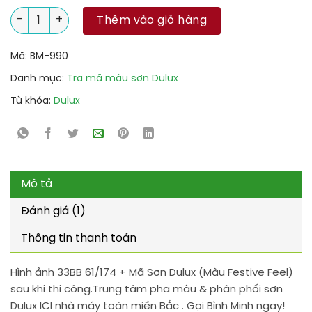
33BB 61/174 + Mã Sơn Dulux (Màu Festive Feel) số lượng
Thêm vào giỏ hàng
Mã:
BM-990
Danh mục:
Tra mã màu sơn Dulux
Từ khóa:
Dulux
Mô tả
Đánh giá (1)
Thông tin thanh toán
Hình ảnh 33BB 61/174 + Mã Sơn Dulux (Màu Festive Feel)
sau khi thi công.Trung tâm pha màu & phân phối sơn
Dulux ICI nhà máy toàn miền Bắc . Gọi Bình Minh ngay!