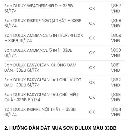
Sơn DULUX WEATHERSHIELD – 33BB
1,857
OK
61/174
VNĐ
Sơn DULUX INSPIRE NGOẠI THẤT – 33BB
1,858
OK
61/174
VNĐ
Sơn DULUX AMBIANCE 5 IN 1 SUPERFLEXX
1,859
OK
– 33BB 61/174
VNĐ
Sơn DULUX AMBIANCE 5 IN 1- 33BB
1,860
OK
61/174
VNĐ
Sơn DULUX EASYCLEAN CHỐNG BÁM
1,861
OK
BẨN- 33BB 61/174
VNĐ
Sơn DULUX EASYCLEAN LAU CHÙI VƯỢT
1,862
OK
BẬC- 33BB 61/174
VNĐ
Sơn DULUX EASYCLEAN LAU CHÙI HIỆU
1,863
OK
QUẢ- 33BB 61/174
VNĐ
Sơn DULUX INSPIRE NỘI THẤT – 33BB
1,864
OK
61/174
VNĐ
2. HƯỚNG DẪN ĐẶT MUA SƠN DULUX MÀU 33BB