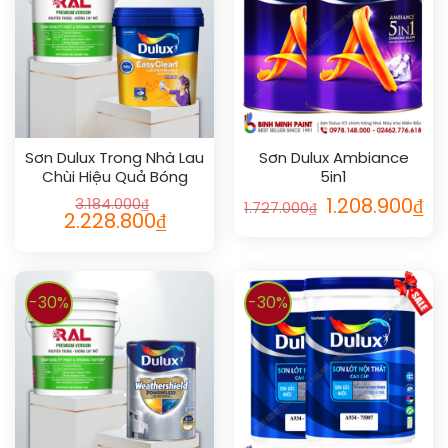
Sơn Dulux Trong Nhà Lau
Sơn Dulux Ambiance
Chùi Hiệu Quả Bóng
5in1
3.184.000
₫
1.208.900
₫
1.727.000
₫
2.228.800
₫
-30%
-30%