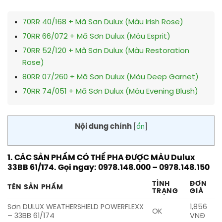
70RR 40/168 + Mã Sơn Dulux (Màu Irish Rose)
70RR 66/072 + Mã Sơn Dulux (Màu Esprit)
70RR 52/120 + Mã Sơn Dulux (Màu Restoration
Rose)
80RR 07/260 + Mã Sơn Dulux (Màu Deep Garnet)
70RR 74/051 + Mã Sơn Dulux (Màu Evening Blush)
Nội dung chính
[
ẩn
]
1. CÁC SẢN PHẨM CÓ THỂ PHA ĐƯỢC MÀU Dulux
33BB 61/174. Gọi ngay: 0978.148.000 – 0978.148.150
TÌNH
ĐƠN
TÊN SẢN PHẨM
TRẠNG
GIÁ
Sơn DULUX WEATHERSHIELD POWERFLEXX
1,856
OK
– 33BB 61/174
VNĐ