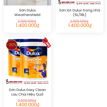
Sơn Dulux
Sơn lót Dulux trong nhà
Weathershield
(5L/18L)
Powerflexx Bóng (1L/5L)
2.000.000
₫
2.000.000
₫
1.400.000
₫
1.400.000
₫
-30%
Sơn Dulux Easy Clean
Lau Chùi Hiệu Quả
(1L/5L/18L)
2.000.000
₫
1.400.000
₫