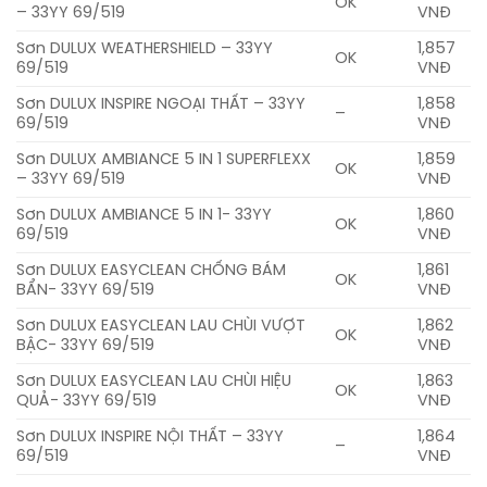
OK
– 33YY 69/519
VNĐ
Sơn DULUX WEATHERSHIELD – 33YY
1,857
OK
69/519
VNĐ
Sơn DULUX INSPIRE NGOẠI THẤT – 33YY
1,858
–
69/519
VNĐ
Sơn DULUX AMBIANCE 5 IN 1 SUPERFLEXX
1,859
OK
– 33YY 69/519
VNĐ
Sơn DULUX AMBIANCE 5 IN 1- 33YY
1,860
OK
69/519
VNĐ
Sơn DULUX EASYCLEAN CHỐNG BÁM
1,861
OK
BẨN- 33YY 69/519
VNĐ
Sơn DULUX EASYCLEAN LAU CHÙI VƯỢT
1,862
OK
BẬC- 33YY 69/519
VNĐ
Sơn DULUX EASYCLEAN LAU CHÙI HIỆU
1,863
OK
QUẢ- 33YY 69/519
VNĐ
Sơn DULUX INSPIRE NỘI THẤT – 33YY
1,864
–
69/519
VNĐ