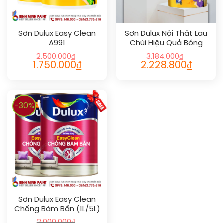
Sơn Dulux Easy Clean
Sơn Dulux Nội Thất Lau
A991
Chùi Hiệu Quả Bóng
2.500.000
₫
3.184.000
₫
1.750.000
₫
2.228.800
₫
-30%
Sơn Dulux Easy Clean
Chống Bám Bẩn (1L/5L)
2.000.000
₫