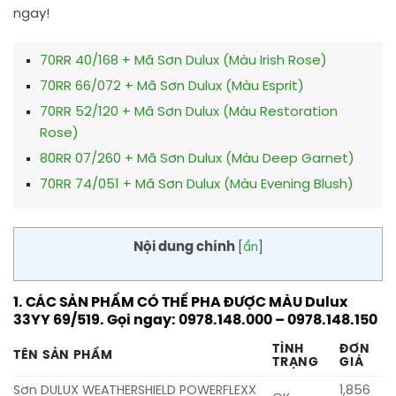
ngay!
70RR 40/168 + Mã Sơn Dulux (Màu Irish Rose)
70RR 66/072 + Mã Sơn Dulux (Màu Esprit)
70RR 52/120 + Mã Sơn Dulux (Màu Restoration
Rose)
80RR 07/260 + Mã Sơn Dulux (Màu Deep Garnet)
70RR 74/051 + Mã Sơn Dulux (Màu Evening Blush)
Nội dung chính
[
ẩn
]
1. CÁC SẢN PHẨM CÓ THỂ PHA ĐƯỢC MÀU Dulux
33YY 69/519. Gọi ngay: 0978.148.000 – 0978.148.150
TÌNH
ĐƠN
TÊN SẢN PHẨM
TRẠNG
GIÁ
Sơn DULUX WEATHERSHIELD POWERFLEXX
1,856