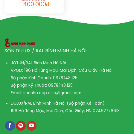
1.400.000
₫
SƠN DULUX / RAL BÌNH MINH HÀ NỘI
JOTUN/RAL Bình Minh Hà Nội
VPGD: 196 Hồ Tùng Mậu, Mai Dịch, Cầu Giấy, Hà Nội
Bộ phận Kinh Doanh:
0978.148.125
Bộ phận Kỹ Thuật:
0978.148.125
Email:
sonnha.dep.asia@gmail.com
DULUX/RAL Bình Minh Hà Nội (Bộ phận Kế Toán)
196 Hồ Tùng Mậu, Mai Dịch, Cầu Giấy, HN
02462776618