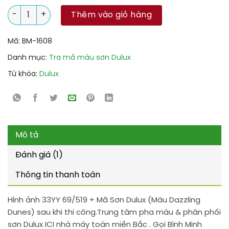
33YY 69/519 + Mã Sơn Dulux (Màu Dazzling Dunes) số lượng
Thêm vào giỏ hàng
Mã:
BM-1608
Danh mục:
Tra mã màu sơn Dulux
Từ khóa:
Dulux
Mô tả
Đánh giá (1)
Thông tin thanh toán
Hình ảnh 33YY 69/519 + Mã Sơn Dulux (Màu Dazzling
Dunes) sau khi thi công.Trung tâm pha màu & phân phối
sơn Dulux ICI nhà máy toàn miền Bắc . Gọi Bình Minh