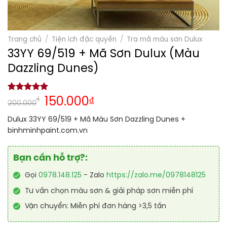
Trang chủ
/
Tiện ích đặc quyền
/
Tra mã màu sơn Dulux
33YY 69/519 + Mã Sơn Dulux (Màu
Dazzling Dunes)
5.00
1
trên 5
₫
150.000
₫
200.000
dựa trên
đánh giá
Dulux 33YY 69/519 + Mã Màu Sơn Dazzling Dunes +
binhminhpaint.com.vn
Bạn cần hỗ trợ?:
Gọi
0978.148.125
- Zalo
https://zalo.me/0978148125
Tư vấn chọn màu sơn & giải pháp sơn miễn phí
Vận chuyển: Miễn phí đơn hàng >3,5 tấn