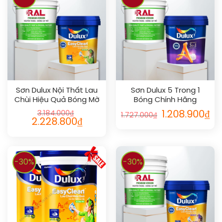
Sơn Dulux Nội Thất Lau
Sơn Dulux 5 Trong 1
Chùi Hiệu Quả Bóng Mờ
Bóng Chính Hãng
3.184.000
₫
1.208.900
₫
1.727.000
₫
2.228.800
₫
-30%
-30%