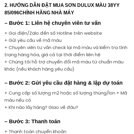
2. HƯỚNG DẪN ĐẶT MUA SƠN DULUX MÀU 38YY
85/096CHÍNH HÃNG NHÀ MÁY
– Bước 1: Liên hệ chuyên viên tư vấn
+ Gọi điện/Zalo đến số Hotline trên website
+ Gửi yêu cầu về mã màu
+ Chuyên viên tư vấn check lại mã màu và kiểm tra tình
trạng hàng hóa, giá cả tại thời điểm liên hệ
+ Chúng tôi hỗ trợ chuyển đổi mã màu từ chuẩn màu
khác (nếu khách hàng yêu cầu)
– Bước 2: Gửi yêu cầu đặt hàng & lập dự toán
+ Cung cấp số lượng m2 hoặc số lượng thùng/lon + Mã
màu nếu có
+ Khi nào lấy hàng? Giao về đâu?
– Bước 3: Thanh toán
+ Thanh toán chuyển khoản