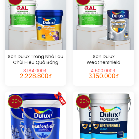
Sơn Dulux Trong Nhà Lau
Sơn Dulux
Chùi Hiệu Quả Bóng
Weathershield
Powerflexx Flexx Pro
3.184.000
₫
4.500.000
₫
2.228.800
₫
3.150.000
₫
-30%
-30%