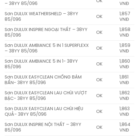
OK
– 38YY 85/096
VNĐ
Sơn DULUX WEATHERSHIELD – 38YY
1,857
OK
85/096
VNĐ
Sơn DULUX INSPIRE NGOẠI THẤT – 38YY
1,858
OK
85/096
VNĐ
Sơn DULUX AMBIANCE 5 IN 1 SUPERFLEXX
1,859
OK
– 38YY 85/096
VNĐ
Sơn DULUX AMBIANCE 5 IN 1- 38YY
1,860
OK
85/096
VNĐ
Sơn DULUX EASYCLEAN CHỐNG BÁM
1,861
OK
BẨN- 38YY 85/096
VNĐ
Sơn DULUX EASYCLEAN LAU CHÙI VƯỢT
1,862
OK
BẬC- 38YY 85/096
VNĐ
Sơn DULUX EASYCLEAN LAU CHÙI HIỆU
1,863
OK
QUẢ- 38YY 85/096
VNĐ
Sơn DULUX INSPIRE NỘI THẤT – 38YY
1,864
OK
85/096
VNĐ