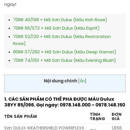
ngay!
70RR 40/168 + Mã Sơn Dulux (Màu Irish Rose)
70RR 66/072 + Mã Sơn Dulux (Màu Esprit)
70RR 52/120 + Mã Sơn Dulux (Màu Restoration
Rose)
80RR 07/260 + Mã Sơn Dulux (Màu Deep Garnet)
70RR 74/051 + Mã Sơn Dulux (Màu Evening Blush)
Nội dung chính
[
ẩn
]
1. CÁC SẢN PHẨM CÓ THỂ PHA ĐƯỢC MÀU Dulux
38YY 85/096. Gọi ngay: 0978.148.000 – 0978.148.150
TÌNH
ĐƠN
TÊN SẢN PHẨM
TRẠNG
GIÁ
Sơn DULUX WEATHERSHIELD POWERFLEXX
1,856