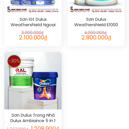
Sơn lót Dulux
Sơn Dulux
Weathershield Ngoại
Weathershield E1000
Thất (5L/18L)
Pro
3.000.000
₫
4.000.000
₫
2.100.000
₫
2.800.000
₫
-30%
Sơn Dulux Trong Nhà
Dulux Ambiance 5 In 1
Diamond Glow Bóng