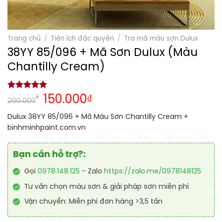
Trang chủ
/
Tiện ích đặc quyền
/
Tra mã màu sơn Dulux
38YY 85/096 + Mã Sơn Dulux (Màu
Chantilly Cream)
5.00
1
trên 5
₫
150.000
₫
200.000
dựa trên
đánh giá
Dulux 38YY 85/096 + Mã Màu Sơn Chantilly Cream +
binhminhpaint.com.vn
Bạn cần hỗ trợ?:
Gọi
0978.148.125
- Zalo
https://zalo.me/0978148125
Tư vấn chọn màu sơn & giải pháp sơn miễn phí
Vận chuyển: Miễn phí đơn hàng >3,5 tấn