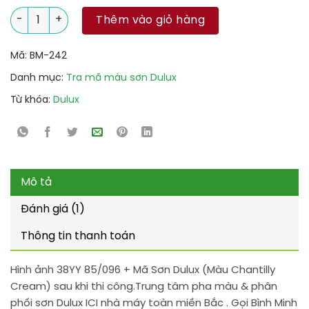
38YY 85/096 + Mã Sơn Dulux (Màu Chantilly Cream) số lượn
Thêm vào giỏ hàng
Mã:
BM-242
Danh mục:
Tra mã màu sơn Dulux
Từ khóa:
Dulux
Mô tả
Đánh giá (1)
Thông tin thanh toán
Hình ảnh 38YY 85/096 + Mã Sơn Dulux (Màu Chantilly
Cream) sau khi thi công.Trung tâm pha màu & phân
phối sơn Dulux ICI nhà máy toàn miền Bắc . Gọi Bình Minh