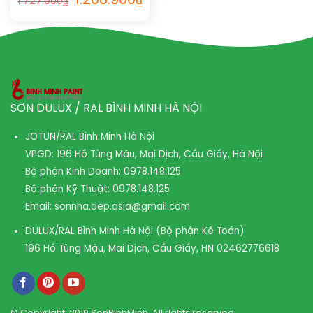
1.208.900
₫
1.727.000
₫
SƠN DULUX / RAL BÌNH MINH HÀ NỘI
JOTUN/RAL Bình Minh Hà Nội
VPGD: 196 Hồ Tùng Mậu, Mai Dịch, Cầu Giấy, Hà Nội
Bộ phận Kinh Doanh:
0978.148.125
Bộ phận Kỹ Thuật:
0978.148.125
Email:
sonnha.dep.asia@gmail.com
DULUX/RAL Bình Minh Hà Nội (Bộ phận Kế Toán)
196 Hồ Tùng Mậu, Mai Dịch, Cầu Giấy, HN
02462776618