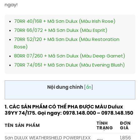
ngay!
70RR 40/168 + Mã Sơn Dulux (Màu Irish Rose)
70RR 66/072 + Mã Sơn Dulux (Màu Esprit)
70RR 52/120 + Mã Sơn Dulux (Màu Restoration
Rose)
80RR 07/260 + Mã Sơn Dulux (Màu Deep Garnet)
70RR 74/051 + Mã Sơn Dulux (Màu Evening Blush)
Nội dung chính
[
ẩn
]
1. CÁC SẢN PHẨM CÓ THỂ PHA ĐƯỢC MÀU Dulux
39YY 74/175. Gọi ngay: 0978.148.000 – 0978.148.150
TÌNH
ĐƠN
TÊN SẢN PHẨM
TRẠNG
GIÁ
Sơn DULUX WEATHERSHIELD POWERFLEXX
1,856