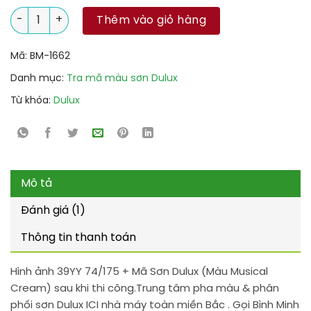
39YY 74/175 + Mã Sơn Dulux (Màu Musical Cream) số lượng
Thêm vào giỏ hàng
Mã:
BM-1662
Danh mục:
Tra mã màu sơn Dulux
Từ khóa:
Dulux
Mô tả
Đánh giá (1)
Thông tin thanh toán
Hình ảnh 39YY 74/175 + Mã Sơn Dulux (Màu Musical
Cream) sau khi thi công.Trung tâm pha màu & phân
phối sơn Dulux ICI nhà máy toàn miền Bắc . Gọi Bình Minh