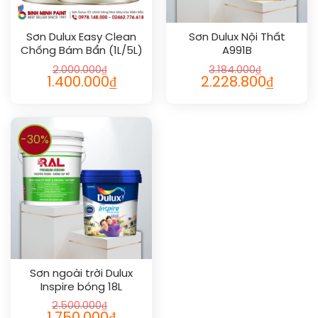
Sơn Dulux Easy Clean
Sơn Dulux Nội Thất
Chống Bám Bẩn (1L/5L)
A991B
2.000.000
₫
3.184.000
₫
1.400.000
₫
2.228.800
₫
-30%
Sơn ngoài trời Dulux
Inspire bóng 18L
2.500.000
₫