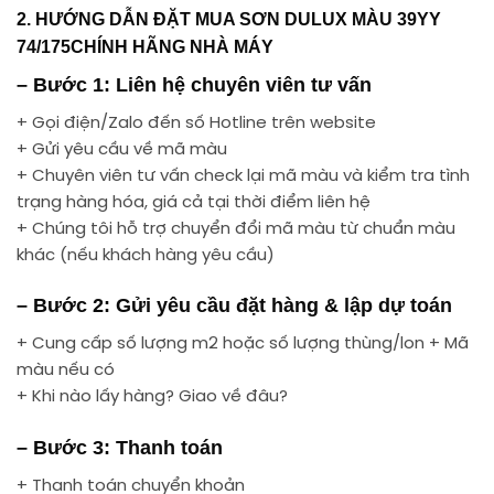
2. HƯỚNG DẪN ĐẶT MUA SƠN DULUX MÀU 39YY
74/175CHÍNH HÃNG NHÀ MÁY
– Bước 1: Liên hệ chuyên viên tư vấn
+ Gọi điện/Zalo đến số Hotline trên website
+ Gửi yêu cầu về mã màu
+ Chuyên viên tư vấn check lại mã màu và kiểm tra tình
trạng hàng hóa, giá cả tại thời điểm liên hệ
+ Chúng tôi hỗ trợ chuyển đổi mã màu từ chuẩn màu
khác (nếu khách hàng yêu cầu)
– Bước 2: Gửi yêu cầu đặt hàng & lập dự toán
+ Cung cấp số lượng m2 hoặc số lượng thùng/lon + Mã
màu nếu có
+ Khi nào lấy hàng? Giao về đâu?
– Bước 3: Thanh toán
+ Thanh toán chuyển khoản