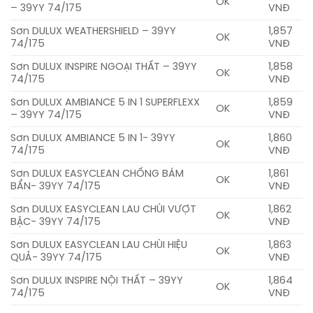
OK
– 39YY 74/175
VNĐ
Sơn DULUX WEATHERSHIELD – 39YY
1,857
OK
74/175
VNĐ
Sơn DULUX INSPIRE NGOẠI THẤT – 39YY
1,858
OK
74/175
VNĐ
Sơn DULUX AMBIANCE 5 IN 1 SUPERFLEXX
1,859
OK
– 39YY 74/175
VNĐ
Sơn DULUX AMBIANCE 5 IN 1- 39YY
1,860
OK
74/175
VNĐ
Sơn DULUX EASYCLEAN CHỐNG BÁM
1,861
OK
BẨN- 39YY 74/175
VNĐ
Sơn DULUX EASYCLEAN LAU CHÙI VƯỢT
1,862
OK
BẬC- 39YY 74/175
VNĐ
Sơn DULUX EASYCLEAN LAU CHÙI HIỆU
1,863
OK
QUẢ- 39YY 74/175
VNĐ
Sơn DULUX INSPIRE NỘI THẤT – 39YY
1,864
OK
74/175
VNĐ