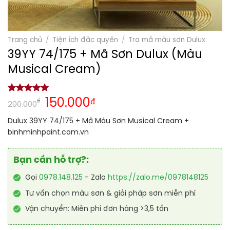
Trang chủ
/
Tiện ích đặc quyền
/
Tra mã màu sơn Dulux
39YY 74/175 + Mã Sơn Dulux (Màu
Musical Cream)
5.00
1
trên 5
₫
150.000
₫
200.000
dựa trên
đánh giá
Dulux 39YY 74/175 + Mã Màu Sơn Musical Cream +
binhminhpaint.com.vn
Bạn cần hỗ trợ?:
Gọi
0978.148.125
- Zalo
https://zalo.me/0978148125
Tư vấn chọn màu sơn & giải pháp sơn miễn phí
Vận chuyển: Miễn phí đơn hàng >3,5 tấn