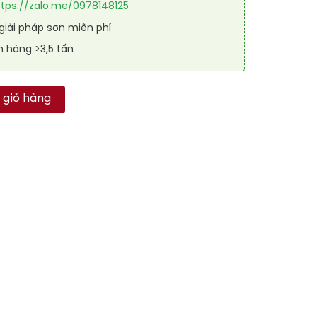
ttps://zalo.me/0978148125
iải pháp sơn miễn phí
n hàng >3,5 tấn
ATECH CHỐNG THẤM VƯỢT TRỘI_6KG vs RAL số lượng
 giỏ hàng