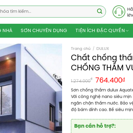
Hỗ
kh
G NHÀ
SƠN CHUYÊN DỤNG
TIỆN ÍCH ĐẶC QUYỀN
Trang chủ
/
DULUX
Chất chống th
CHỐNG THẤM VƯ
₫
764.400
₫
1.274.000
Sơn chống thấm dulux Aquat
Với công nghệ nano siêu mịn 
ngăn chặn thấm nước. Bảo vệ
độ bám dính cao. Bề siêu mịn 
Bạn cần hỗ trợ?: