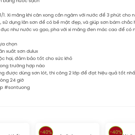
ẩm bằng nước sạch
ệ 1/1. Xi măng khi cân xong cần ngâm với nước để 3 phút ch
n, sử dụng lăn sơn để có bề mặt đẹp, và giúp sơn bám chắc
 đục như nước vo gạo, pha với xi măng đen mác cao để có 
lựa chọn
n xuất sơn dulux
độc hại, đảm bảo tốt cho sức khỏ
rong trường hợp nào
ng được dùng sơn lót, thi công 2 lớp để đạt hiệu quả tốt nh
vòng 24 giờ
ep #sontuong
-40%
-40%