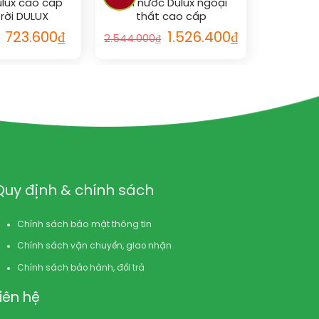
ulux cao cấp
Sơn nước Dulux ngoại
trời DULUX
thất cao cấp
IELD (Chống
WEATHERSHIELD (Bề mặt
723.600
₫
1.526.400
₫
2.544.000
₫
5L vs RAL
bóng) vs RAL
Quy định & chính sách
Chính sách bảo mật thông tin
Chính sách vận chuyển, giao nhận
Chính sách bảo hành, đổi trả
Liên hệ