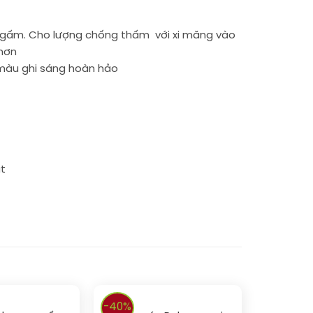
o ngấm. Cho lượng chống thấm với xi măng vào
 hơn
màu ghi sáng hoàn hảo
ất
-40%