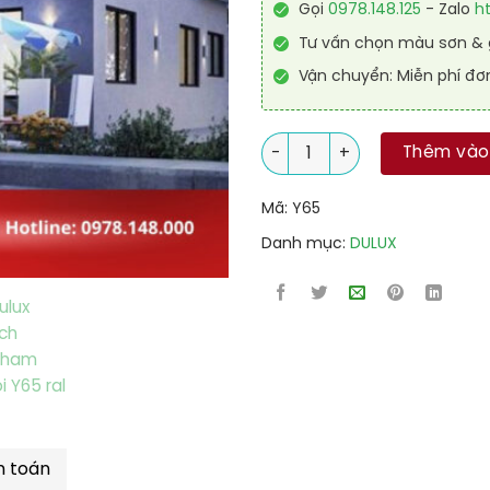
Gọi
0978.148.125
- Zalo
h
Tư vấn chọn màu sơn & g
Vận chuyển: Miễn phí đơ
Chất chống thấm DULUX AQU
Thêm vào
Mã:
Y65
Danh mục:
DULUX
h toán