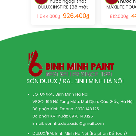
Sơn nước ngoại thất
Sơn nước n
DULUX INSPIRE (Bề mặt
MAXILITE TOU
bóng)_5L vs RAL
(Bề mặt bón
926.400
₫
4
1.544.000
₫
812.000
₫
RA
SƠN DULUX / RAL BÌNH MINH HÀ NỘI
JOTUN/RAL Bình Minh Hà Nội
VPGD: 196 Hồ Tùng Mậu, Mai Dịch, Cầu Giấy, Hà Nội
Bộ phận Kinh Doanh:
0978.148.125
Bộ phận Kỹ Thuật:
0978.148.125
Email:
sonnha.dep.asia@gmail.com
DULUX/RAL Bình Minh Hà Nội (Bộ phận Kế Toán)