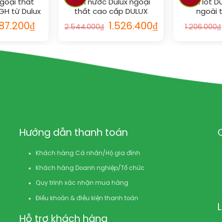
goại thất
Sơn nước Dulux ngoại
Sơn lót D
GH từ Dulux
thất cao cấp DULUX
ngoài 
g mờ)_5L vs
WEATHERSHIELD (Bề mặt
WEATHERSH
87.200
₫
1.526.400
₫
2.544.000
₫
1.206.000
₫
L
mờ)_5L vs RAL
kiềm)_
Hướng dẫn thanh toán
Khách hàng Cá nhân/Hộ gia đình
Khách hàng Doanh nghiệp/Tổ chức
Quy trình xác nhận mua hàng
Điều khoản & điều kiện thanh toán
Hỗ trợ khách hàng