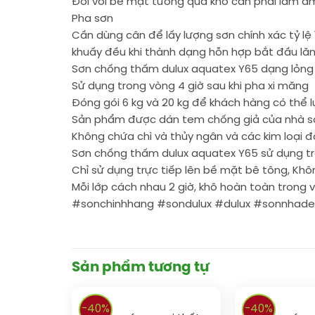
Đối với bề mặt tường quá khô cần phải làm 
Pha sơn
Cần dùng cân để lấy lượng sơn chính xác tỷ l
khuấy đều khi thành dạng hỗn hợp bắt đầu lă
Sơn chống thấm dulux aquatex Y65 dạng lỏng
Sử dụng trong vòng 4 giờ sau khi pha xi măng
Đóng gói 6 kg và 20 kg để khách hàng có thể 
Sản phẩm được dán tem chống giả của nhà sả
Không chứa chì và thủy ngân và các kim loại 
Sơn chống thấm dulux aquatex Y65 sử dụng t
Chỉ sử dụng trực tiếp lên bề mặt bê tông, Khô
Mỗi lớp cách nhau 2 giờ, khô hoàn toàn trong 
#sonchinhhang #sondulux #dulux #sonnhad
Sản phẩm tương tự
-40%
-40%