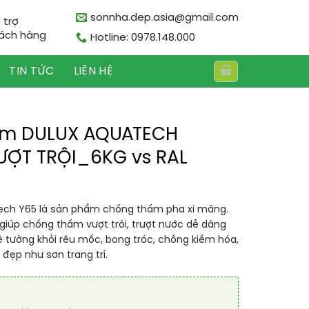
sonnha.dep.asia@gmail.com
 trợ
ách hàng
Hotline: 0978.148.000
TIN TỨC
LIÊN HỆ
ấm DULUX AQUATECH
ỢT TRỘI_6KG vs RAL
ech Y65 là sản phẩm chống thấm pha xi măng.
giúp chống thấm vượt trôi, trượt nước dễ dàng
 tường khỏi rêu mốc, bong tróc, chống kiềm hóa,
đẹp như sơn trang trí.