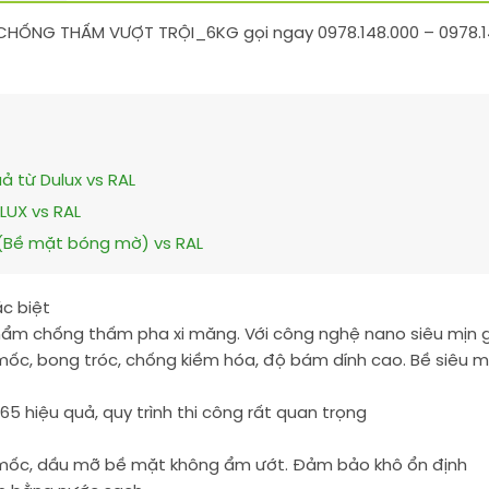
NG THẤM VƯỢT TRỘI_6KG gọi ngay 0978.148.000 – 0978.148
ả từ Dulux vs RAL
LUX vs RAL
x (Bề mặt bóng mờ) vs RAL
c biệt
ẩm chống thấm pha xi măng. Với công nghệ nano siêu mịn g
ốc, bong tróc, chống kiềm hóa, độ bám dính cao. Bề siêu mịn
 hiệu quả, quy trình thi công rất quan trọng
 mốc, dầu mỡ bề mặt không ẩm ướt. Đảm bảo khô ổn định