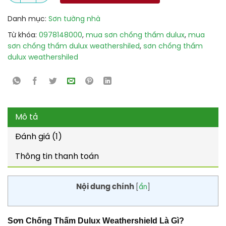
Danh mục:
Sơn tường nhà
Từ khóa:
0978148000
,
mua sơn chống thấm dulux
,
mua
sơn chống thấm dulux weathershiled
,
sơn chống thấm
dulux weathershiled
Mô tả
Đánh giá (1)
Thông tin thanh toán
Nội dung chính
[
ẩn
]
Sơn Chống Thấm Dulux Weathershield Là Gì?