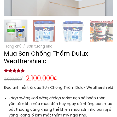
Trang chủ
/
Sơn tường nhà
Mua Sơn Chống Thấm Dulux
Weathershield
5.00
1
trên 5
₫
2.100.000
₫
3.000.000
dựa trên
đánh giá
Đặc tính nổi trội của Sơn Chống Thấm Dulux Weathershield
Tăng cường khả năng chống thấm
: Bạn sẽ hoàn toàn
yên tâm khi mùa mưa đến hay ngay cả những cơn mưa
bất thường cũng không thể khiến màu sơn nhà bạn bị ố
vàng, loang lổ làm mất thẩm mỹ ngôi nhà.