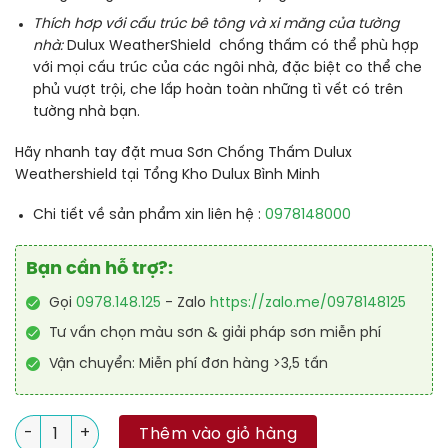
Thích hơp với cấu trúc bê tông và xi măng của tường
nhà:
Dulux WeatherShield chống thấm có thể phù hợp
với mọi cấu trúc của các ngôi nhà, đặc biệt co thể che
phủ vượt trội, che lấp hoàn toàn những tì vết có trên
tường nhà bạn.
Hãy nhanh tay đặt mua Sơn Chống Thấm Dulux
Weathershield tại Tổng Kho Dulux Bình Minh
Chi tiết về sản phẩm xin liên hệ :
0978148000
Bạn cần hỗ trợ?:
Gọi
0978.148.125
- Zalo
https://zalo.me/0978148125
Tư vấn chọn màu sơn & giải pháp sơn miễn phí
Vận chuyển: Miễn phí đơn hàng >3,5 tấn
Mua Sơn Chống Thấm Dulux Weathershield số lượng
Thêm vào giỏ hàng