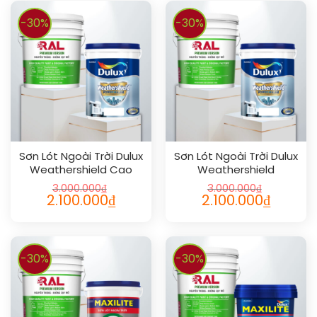
-30%
-30%
Sơn Lót Ngoài Trời Dulux
Sơn Lót Ngoài Trời Dulux
Weathershield Cao
Weathershield
Cấp 18L
Powersealer Siêu Cao
3.000.000
₫
3.000.000
₫
Cấp 18L
2.100.000
₫
2.100.000
₫
-30%
-30%