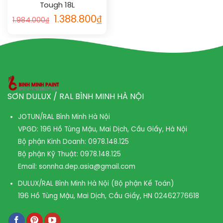
Tough 18L
1.388.800
₫
1.984.000
₫
SƠN DULUX / RAL BÌNH MINH HÀ NỘI
JOTUN/RAL Bình Minh Hà Nội
VPGD: 196 Hồ Tùng Mậu, Mai Dịch, Cầu Giấy, Hà Nội
Bộ phận Kinh Doanh:
0978.148.125
Bộ phận Kỹ Thuật:
0978.148.125
Email:
sonnha.dep.asia@gmail.com
DULUX/RAL Bình Minh Hà Nội (Bộ phận Kế Toán)
196 Hồ Tùng Mậu, Mai Dịch, Cầu Giấy, HN
02462776618