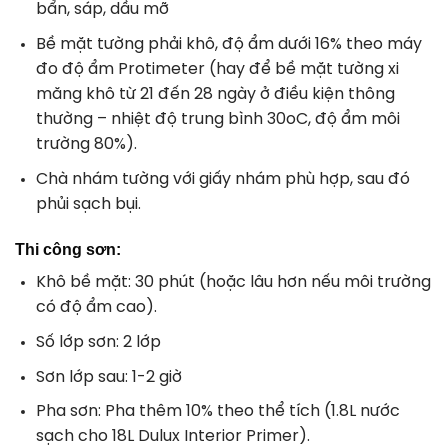
bẩn, sáp, dầu mỡ
Bề mặt tường phải khô, độ ẩm dưới 16% theo máy
đo độ ẩm Protimeter (hay để bề mặt tường xi
măng khô từ 21 đến 28 ngày ở điều kiện thông
thường – nhiệt độ trung bình 30oC, độ ẩm môi
trường 80%).
Chà nhám tường với giấy nhám phù hợp, sau đó
phủi sạch bụi.
Thi công sơn:
Khô bề mặt: 30 phút (hoặc lâu hơn nếu môi trường
có độ ẩm cao).
Số lớp sơn: 2 lớp
Sơn lớp sau: 1-2 giờ
Pha sơn: Pha thêm 10% theo thể tích (1.8L nước
sạch cho 18L Dulux Interior Primer).