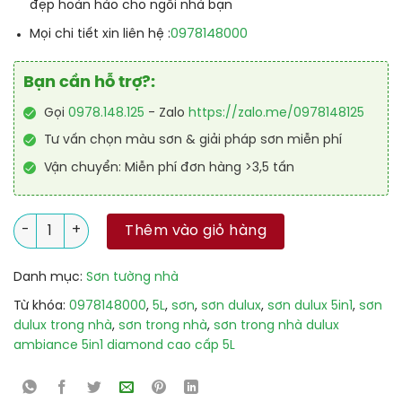
đẹp hoàn hảo cho ngôi nhà bạn
0978148000
Mọi chi tiết xin liên hệ :
Bạn cần hỗ trợ?:
Gọi
0978.148.125
- Zalo
https://zalo.me/0978148125
Tư vấn chọn màu sơn & giải pháp sơn miễn phí
Vận chuyển: Miễn phí đơn hàng >3,5 tấn
Sơn Trong Nhà Dulux Ambiance 5in1 Diamond Glow Siêu Cao 
Thêm vào giỏ hàng
Danh mục:
Sơn tường nhà
Từ khóa:
0978148000
,
5L
,
sơn
,
sơn dulux
,
sơn dulux 5in1
,
sơn
dulux trong nhà
,
sơn trong nhà
,
sơn trong nhà dulux
ambiance 5in1 diamond cao cấp 5L