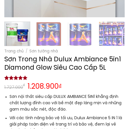
Trang chủ
/
Sơn tường nhà
Sơn Trong Nhà Dulux Ambiance 5in1
Diamond Glow Siêu Cao Cấp 5L
5.00
1
trên 5
₫
1.208.900
₫
1.727.000
dựa trên
đánh giá
Sơn nội thất siêu cấp DULUX AMBIANCE 5IN1 khẳng định
chất lượng đỉnh cao với bề mặt đẹp láng mịn và những
gam màu sắc nét, độc đáo.
Với các tính năng bảo vệ tối ưu, Dulux Ambiance 5 IN 1 là
giải pháp toàn diện về trang trí và bảo vệ, đem lại vẻ