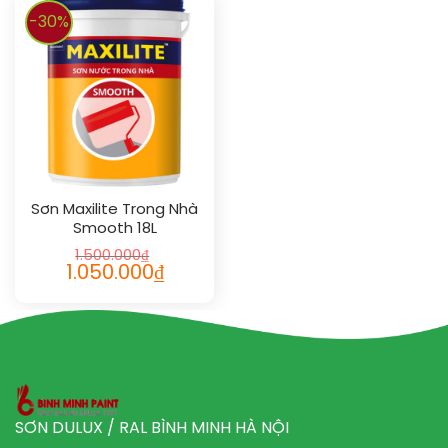
-30%
Sơn Maxilite Trong Nhà
Smooth 18L
1.500.000
₫
1.050.000
₫
SƠN DULUX / RAL BÌNH MINH HÀ NỘI