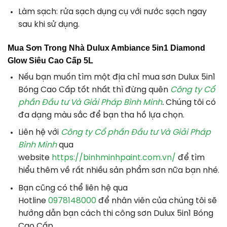
Làm sạch: rửa sạch dụng cụ với nước sạch ngay
sau khi sử dụng.
Mua Sơn Trong Nhà Dulux Ambiance 5in1 Diamond
Glow Siêu Cao Cấp 5L
Nếu bạn muốn tìm một địa chỉ mua sơn Dulux 5in1
Bóng Cao Cấp tốt nhất thì đừng quên
Công ty Cổ
phần Đầu tư Và Giải Pháp Bình Minh
.
Chúng tôi có
đa dạng màu sắc để bạn tha hồ lựa chọn.
Liên hệ với
Công ty Cổ phần Đầu tư Và Giải Pháp
Bình Minh
qua
website
https://binhminhpaint.com.vn/
để tìm
hiểu thêm về rất nhiều sản phẩm sơn nữa bạn nhé.
Bạn cũng có thể liên hệ qua
Hotline
0978148000
để nhân viên của chúng tôi sẽ
hướng dẫn bạn cách thi công sơn Dulux 5in1 Bóng
Cao Cấp