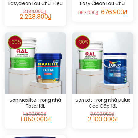
Easyclean Lau Chùi Hiệu
Easy Clean Lau Chùi
Quả Bóng 18L
Vượt Bậc 5L
3.184.000
₫
676.900
₫
967.000
₫
2.228.800
₫
-30%
-30%
Sơn Maxilite Trong Nhà
Sơn Lót Trong Nhà Dulux
Total 18L
Cao Cấp 18L
1.500.000
₫
3.000.000
₫
1.050.000
₫
2.100.000
₫