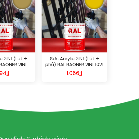
c 2IN1 (Lót +
Sơn Acrylic 2IN1 (Lót +
 RAONER 2IN1
phủ) RAL RAONER 2IN1 1021
024
94
₫
1.066
₫