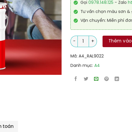
Gọi
0978.148.125
- Zalo
h
Tư vấn chọn màu sơn & g
Vận chuyển: Miễn phí đơ
Sơn Acrylic 2IN1 (Lót + phủ) 
Thêm vào
Mã:
A4_RAL9022
Danh mục:
A4
h toán