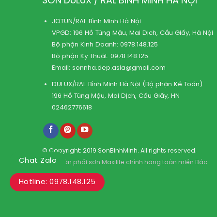
SƠN DULUX / RAL BÌNH MINH HÀ NỘI
JOTUN/RAL Bình Minh Hà Nội
VPGD: 196 Hồ Tùng Mậu, Mai Dịch, Cầu Giấy, Hà Nội
Bộ phận Kinh Doanh:
0978.148.125
Bộ phận Kỹ Thuật:
0978.148.125
Email:
sonnha.dep.asia@gmail.com
DULUX/RAL Bình Minh Hà Nội (Bộ phận Kế Toán)
196 Hồ Tùng Mậu, Mai Dịch, Cầu Giấy, HN
02462776618
© Copyright: 2019 SonBinhMinh. All rights reserved.
Chat Zalo
Kho phân phối sơn Maxilite chính hãng toàn miền Bắc
Hotline: 0978.148.125