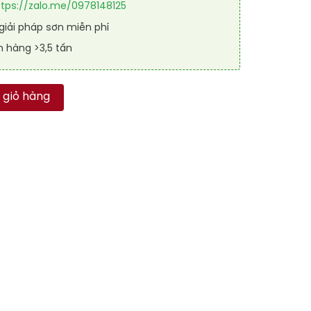
ttps://zalo.me/0978148125
iải pháp sơn miễn phí
n hàng >3,5 tấn
RAL RAONER 2IN1 9022 số lượng
 giỏ hàng