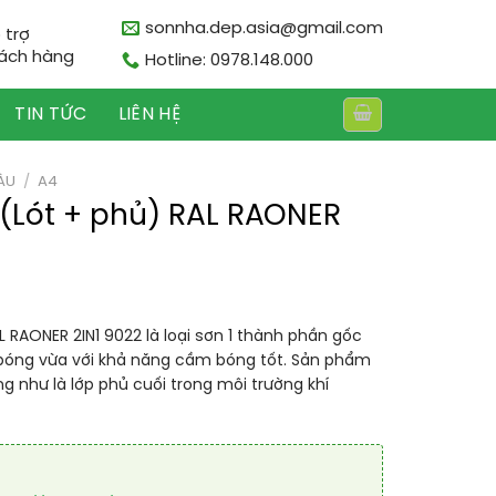
sonnha.dep.asia@gmail.com
 trợ
ách hàng
Hotline: 0978.148.000
TIN TỨC
LIÊN HỆ
ÀU
/
A4
1 (Lót + phủ) RAL RAONER
AL RAONER 2IN1 9022 là loại sơn 1 thành phần gốc
 bóng vừa với khả năng cầm bóng tốt. Sản phẩm
ng như là lớp phủ cuối trong môi trường khí