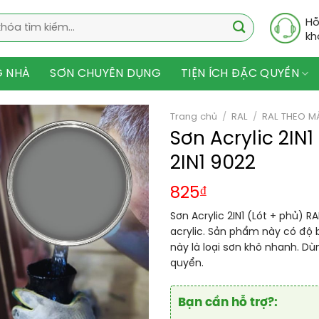
Hỗ
kh
G NHÀ
SƠN CHUYÊN DỤNG
TIỆN ÍCH ĐẶC QUYỀN
Trang chủ
/
RAL
/
RAL THEO M
Sơn Acrylic 2IN
2IN1 9022
825
₫
Sơn Acrylic 2IN1 (Lót + phủ) R
acrylic. Sản phẩm này có độ
này là loại sơn khô nhanh. Dù
quyển.
Bạn cần hỗ trợ?: