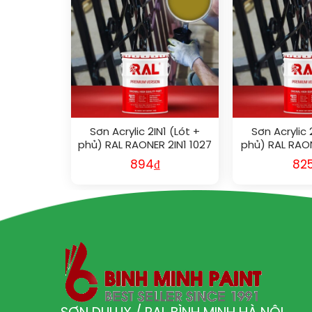
Sơn Acrylic 2IN1 (Lót +
Sơn Acrylic 
phủ) RAL RAONER 2IN1 1027
phủ) RAL RAON
894
₫
82