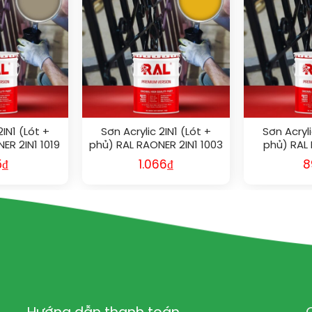
2IN1 (Lót +
Sơn Acrylic 2IN1 (Lót +
Sơn Acryli
ER 2IN1 1019
phủ) RAL RAONER 2IN1 1003
phủ) RAL
1
5
₫
1.066
₫
8