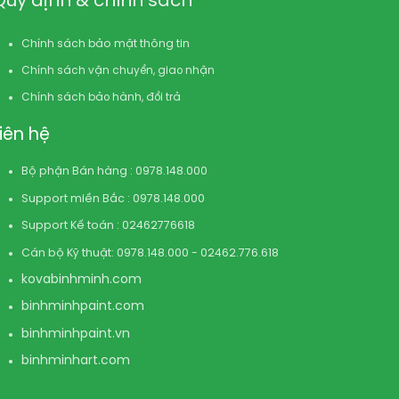
Quy định & chính sách
Chính sách bảo mật thông tin
Chính sách vận chuyển, giao nhận
Chính sách bảo hành, đổi trả
Liên hệ
Bộ phận Bán hàng : 0978.148.000
Support miền Bắc : 0978.148.000
Support Kế toán : 02462776618
Cán bộ Kỹ thuật: 0978.148.000 - 02462.776.618
kovabinhminh.com
binhminhpaint.com
binhminhpaint.vn
binhminhart.com