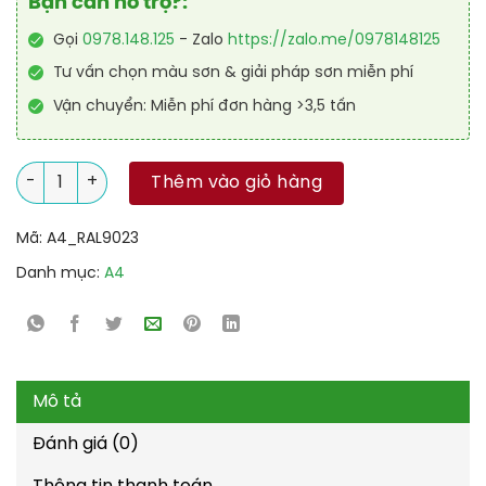
Bạn cần hỗ trợ?:
Gọi
0978.148.125
- Zalo
https://zalo.me/0978148125
Tư vấn chọn màu sơn & giải pháp sơn miễn phí
Vận chuyển: Miễn phí đơn hàng >3,5 tấn
Sơn Acrylic 2IN1 (Lót + phủ) RAL RAONER 2IN1 9023 số lượng
Thêm vào giỏ hàng
Mã:
A4_RAL9023
Danh mục:
A4
Mô tả
Đánh giá (0)