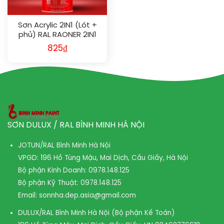
Sơn Acrylic 2IN1 (Lót +
phủ) RAL RAONER 2IN1
1026
825
₫
SƠN DULUX / RAL BÌNH MINH HÀ NỘI
JOTUN/RAL Bình Minh Hà Nội
VPGD: 196 Hồ Tùng Mậu, Mai Dịch, Cầu Giấy, Hà Nội
Bộ phận Kinh Doanh:
0978.148.125
Bộ phận Kỹ Thuật:
0978.148.125
Email:
sonnha.dep.asia@gmail.com
DULUX/RAL Bình Minh Hà Nội (Bộ phận Kế Toán)