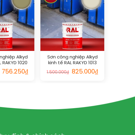
nghiệp Alkyd
Sơn công nghiệp Alkyd
AL RAKYD 1020
kinh tế RAL RAKYD 1013
756.250
₫
825.000
₫
1.500.000
₫