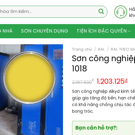
Hỗ
kh
G NHÀ
SƠN CHUYÊN DỤNG
TIỆN ÍCH ĐẶC QUYỀN
Trang chủ
/
RAL
/
RAL THEO M
Sơn công nghiệp
1018
₫
1.203.125
₫
2.187.500
Sơn công nghiệp Alkyd kinh tế
giúp gia tăng độ bền, hạn ch
có khả năng chống chịu tác đ
bong tróc.
Bạn cần hỗ trợ?: