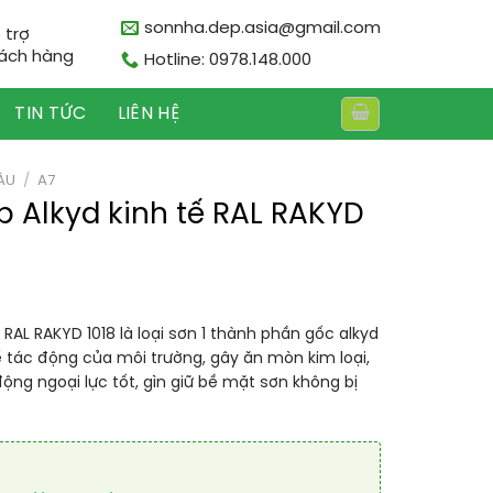
sonnha.dep.asia@gmail.com
 trợ
ách hàng
Hotline: 0978.148.000
TIN TỨC
LIÊN HỆ
ÀU
/
A7
 Alkyd kinh tế RAL RAKYD
 RAL RAKYD 1018 là loại sơn 1 thành phần gốc alkyd
ế tác động của môi trường, gây ăn mòn kim loại,
ộng ngoại lực tốt, gìn giữ bề mặt sơn không bị