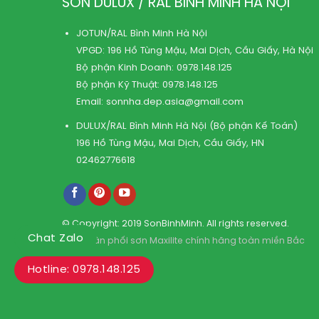
SƠN DULUX / RAL BÌNH MINH HÀ NỘI
JOTUN/RAL Bình Minh Hà Nội
VPGD: 196 Hồ Tùng Mậu, Mai Dịch, Cầu Giấy, Hà Nội
Bộ phận Kinh Doanh:
0978.148.125
Bộ phận Kỹ Thuật:
0978.148.125
Email:
sonnha.dep.asia@gmail.com
DULUX/RAL Bình Minh Hà Nội (Bộ phận Kế Toán)
196 Hồ Tùng Mậu, Mai Dịch, Cầu Giấy, HN
02462776618
© Copyright: 2019 SonBinhMinh. All rights reserved.
Chat Zalo
Kho phân phối sơn Maxilite chính hãng toàn miền Bắc
Hotline: 0978.148.125