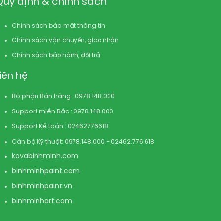
Quy định & chính sách
Chính sách bảo mật thông tin
Chính sách vận chuyển, giao nhận
Chính sách bảo hành, đổi trả
Liên hệ
Bộ phận Bán hàng : 0978.148.000
Support miền Bắc : 0978.148.000
Support Kế toán : 02462776618
Cán bộ Kỹ thuật: 0978.148.000 - 02462.776.618
kovabinhminh.com
binhminhpaint.com
binhminhpaint.vn
binhminhart.com