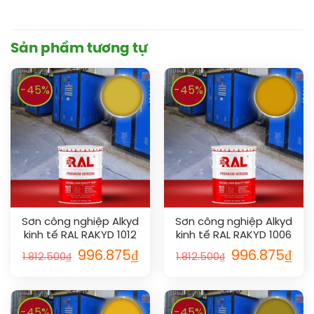
Sản phẩm tương tự
-45%
-45%
Sơn công nghiệp Alkyd
Sơn công nghiệp Alkyd
kinh tế RAL RAKYD 1012
kinh tế RAL RAKYD 1006
996.875
₫
996.875
₫
1.812.500
₫
1.812.500
₫
-45%
-45%