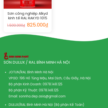
Sơn công nghiệp Alkyd
kinh tế RAL RAKYD 1015
825.000
₫
1.500.000
₫
SƠN DULUX / RAL BÌNH MINH HÀ NỘI
JOTUN/RAL Bình Minh Hà Nội
VPGD: 196 Hồ Tùng Mậu, Mai Dịch, Cầu Giấy, Hà Nội
Bộ phận Kinh Doanh:
0978.148.125
Bộ phận Kỹ Thuật:
0978.148.125
Email:
sonnha.dep.asia@gmail.com
DULUX/RAL Bình Minh Hà Nội (Bộ phận Kế Toán)