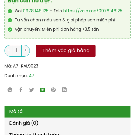
Bạn cần hỗ trợ?:
Gọi
0978.148.125
- Zalo
https://zalo.me/0978148125
Tư vấn chọn màu sơn & giải pháp sơn miễn phí
Vận chuyển: Miễn phí đơn hàng >3,5 tấn
Sơn công nghiệp Alkyd kinh tế RAL RAKYD 9023 số lượng
Thêm vào giỏ hàng
Mã:
A7_RAL9023
Danh mục:
A7
Mô tả
Đánh giá (0)