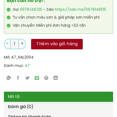
Bạn cần hỗ trợ?:
Gọi
0978.148.125
- Zalo
https://zalo.me/0978148125
Tư vấn chọn màu sơn & giải pháp sơn miễn phí
Vận chuyển: Miễn phí đơn hàng >3,5 tấn
Sơn công nghiệp Alkyd kinh tế RAL RAKYD 2004 số lượng
Thêm vào giỏ hàng
Mã:
A7_RAL2004
Danh mục:
A7
Mô tả
Đánh giá (0)