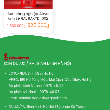
Sơn công nghiệp Alkyd
kinh tế RAL RAKYD 1002
825.000
₫
1.500.000
₫
SƠN DULUX / RAL BÌNH MINH HÀ NỘI
JOTUN/RAL Bình Minh Hà Nội
VPGD: 196 Hồ Tùng Mậu, Mai Dịch, Cầu Giấy, Hà Nội
Bộ phận Kinh Doanh:
0978.148.125
Bộ phận Kỹ Thuật:
0978.148.125
Email:
sonnha.dep.asia@gmail.com
DULUX/RAL Bình Minh Hà Nội (Bộ phận Kế Toán)