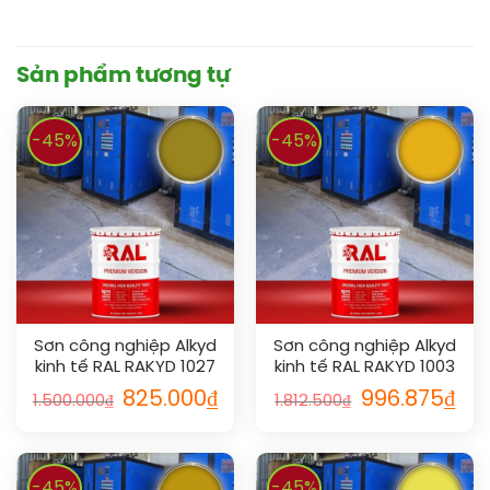
Sản phẩm tương tự
-45%
-45%
Sơn công nghiệp Alkyd
Sơn công nghiệp Alkyd
kinh tế RAL RAKYD 1027
kinh tế RAL RAKYD 1003
825.000
₫
996.875
₫
1.500.000
₫
1.812.500
₫
-45%
-45%